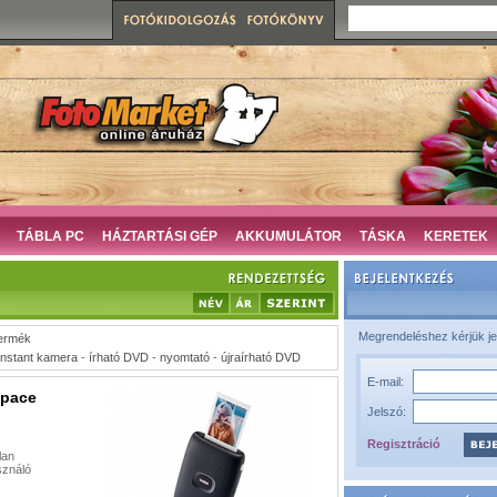
TÁBLA PC
HÁZTARTÁSI GÉP
AKKUMULÁTOR
TÁSKA
KERETEK
Megrendeléshez kérjük je
ermék
instant kamera
-
írható DVD
-
nyomtató
-
újraírható DVD
E-mail:
space
Jelszó:
Regisztráció
lan
sználó