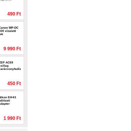
490 Ft
Canon WP-DC
500 vízalatti
tok
9 990 Ft
ZEP AC69
csillag
karácsonyfadísz
450 Ft
Nikon EH-61
hálózati
adapter
1 990 Ft