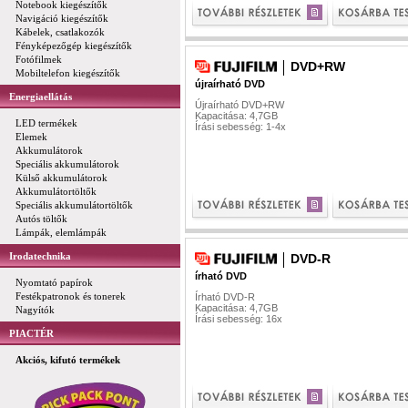
Notebook kiegészítők
Navigáció kiegészítők
Kábelek, csatlakozók
Fényképezőgép kiegészítők
Fotófilmek
DVD+RW
Mobiltelefon kiegészítők
újraírható DVD
Energiaellátás
Újraírható DVD+RW
Kapacitása: 4,7GB
LED termékek
Írási sebesség: 1-4x
Elemek
Akkumulátorok
Speciális akkumulátorok
Külső akkumulátorok
Akkumulátortöltők
Speciális akkumulátortöltők
Autós töltők
Lámpák, elemlámpák
Irodatechnika
DVD-R
írható DVD
Nyomtató papírok
Festékpatronok és tonerek
Írható DVD-R
Kapacitása: 4,7GB
Nagyítók
Írási sebesség: 16x
PIACTÉR
Akciós, kifutó termékek