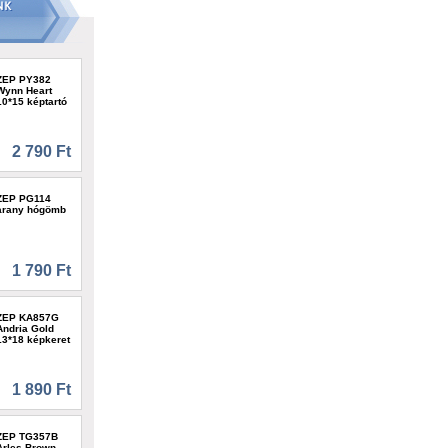
ZEP PY382
Wynn Heart
10*15 képtartó
2 790 Ft
ZEP PG114
arany hógömb
1 790 Ft
ZEP KA857G
Andria Gold
13*18 képkeret
1 890 Ft
ZEP TG357B
Arles Brown