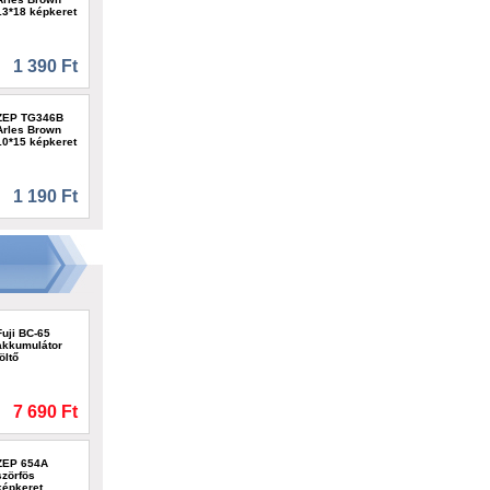
13*18 képkeret
1 390 Ft
ZEP TG346B
Arles Brown
10*15 képkeret
1 190 Ft
Fuji BC-65
akkumulátor
töltő
7 690 Ft
ZEP 654A
szörfös
képkeret