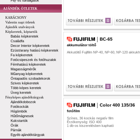
Fej- és fülhallgatók
AJÁNDÉK ÖTLETEK
KARÁCSONY
Valentin napi ötletek
Ajándék utalványok
Képkeretek, képtartók
Babás képkeretek
BC-65
Családfa
akkumulátor töltő
Decor Interior képkeretek
Ezüst/arany hatású képkeretek
Akkutöltő Fujifilm NP-40, NP-60, NP-120 akkukh
Fa képkeretek
Fotócsipeszek és fotóhuzalok
Fémhatású képkeretek
Magasságmérők
Műanyag képkeretek
Öntapadós szobadekorok
Szives képkeretek
Több képes keretek
Üveg keretek
Fényképes ajándéktárgyak
Ajándékdobozok
Color 400 135/36
Fotókockák
fotófilm
Hógömbök
Hűtőmágnesek
Színes, 36 kockás negatív film
Kulcstartók
Érzékenység: ISO 400
Órák
1 db-os kiszerelésben kapható
Párnák
Egyéb ajándéktárgyak