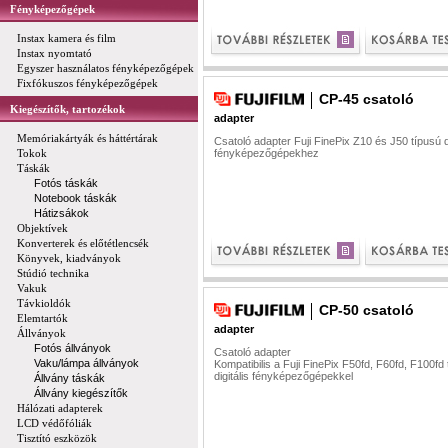
Fényképezőgépek
Instax kamera és film
Instax nyomtató
Egyszer használatos fényképezőgépek
Fixfókuszos fényképezőgépek
CP-45 csatoló
Kiegészítők, tartozékok
adapter
Memóriakártyák és háttértárak
Csatoló adapter Fuji FinePix Z10 és J50 típusú di
Tokok
fényképezőgépekhez
Táskák
Fotós táskák
Notebook táskák
Hátizsákok
Objektívek
Konverterek és előtétlencsék
Könyvek, kiadványok
Stúdió technika
Vakuk
Távkioldók
CP-50 csatoló
Elemtartók
adapter
Állványok
Fotós állványok
Csatoló adapter
Vaku/lámpa állványok
Kompatibilis a Fuji FinePix F50fd, F60fd, F100fd
digitális fényképezőgépekkel
Állvány táskák
Állvány kiegészítők
Hálózati adapterek
LCD védőfóliák
Tisztító eszközök