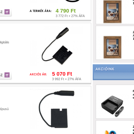
4 790 Ft
3 772 Ft + 27% ÁFA
gitális
5 070 Ft
3 992 Ft + 27% ÁFA
 típusú