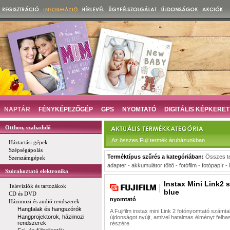
NAPTÁR
FÉNYKÉPEZŐGÉP
GPS
NYOMTATÓ
DIGITÁLIS KÉPKERET
Otthon, szabadidő
Az összes Fuji termék áruházunkban
Háztartási gépek
Szépségápolás
Terméktípus szűrés a kategóriában:
Összes t
Szerszámgépek
adapter
-
akkumulátor töltő
-
fotófilm
-
fotópapír
-
Szórakoztató elektronika
Instax Mini Link2 
Televíziók és tartozákok
blue
CD és DVD
nyomtató
Házimozi és audió rendszerek
Hangfalak és hangszórók
A Fujifilm instax mini Link 2 fotónyomtató számta
Hangprojektorok, házimozi
újdonságot nyújt, amivel hatalmas élményt felha
rendszerek
részére.