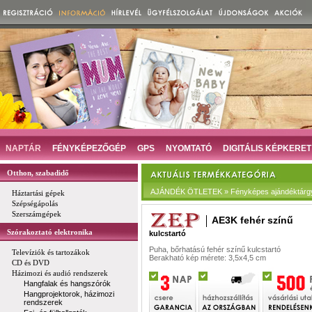
NAPTÁR
FÉNYKÉPEZŐGÉP
GPS
NYOMTATÓ
DIGITÁLIS KÉPKERET
Otthon, szabadidő
AJÁNDÉK ÖTLETEK » Fényképes ajándéktárgya
Háztartási gépek
Szépségápolás
Szerszámgépek
AE3K fehér színű
Szórakoztató elektronika
kulcstartó
Puha, bőrhatású fehér színű kulcstartó
Televíziók és tartozákok
Berakható kép mérete: 3,5x4,5 cm
CD és DVD
Házimozi és audió rendszerek
Hangfalak és hangszórók
Hangprojektorok, házimozi
rendszerek