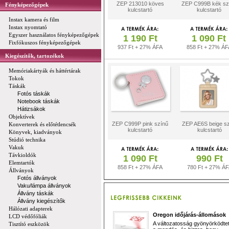
ZEP 213010 köves
ZEP C999B kék sz
Fényképezőgépek
kulcstartó
kulcstartó
Instax kamera és film
Instax nyomtató
Egyszer használatos fényképezőgépek
1 190 Ft
1 090 Ft
Fixfókuszos fényképezőgépek
937 Ft + 27% ÁFA
858 Ft + 27% ÁF
Kiegészítők, tartozékok
Memóriakártyák és háttértárak
Tokok
Táskák
Fotós táskák
Notebook táskák
Hátizsákok
Objektívek
ZEP C999P pink színű
ZEP AE6S beige s
Konverterek és előtétlencsék
kulcstartó
kulcstartó
Könyvek, kiadványok
Stúdió technika
Vakuk
Távkioldók
1 090 Ft
990 Ft
Elemtartók
858 Ft + 27% ÁFA
780 Ft + 27% Á
Állványok
Fotós állványok
Vaku/lámpa állványok
Állvány táskák
Állvány kiegészítők
Hálózati adapterek
Oregon időjárás-állomások
LCD védőfóliák
A változatosság gyönyörködtet,
Tisztító eszközök