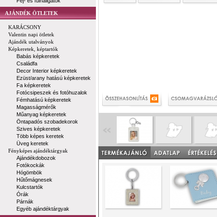
Fej- és fülhallgatók
AJÁNDÉK ÖTLETEK
KARÁCSONY
Valentin napi ötletek
Ajándék utalványok
Képkeretek, képtartók
Babás képkeretek
Családfa
Decor Interior képkeretek
Ezüst/arany hatású képkeretek
Fa képkeretek
Fotócsipeszek és fotóhuzalok
Fémhatású képkeretek
Magasságmérők
Műanyag képkeretek
Öntapadós szobadekorok
Szives képkeretek
Több képes keretek
Üveg keretek
Fényképes ajándéktárgyak
Ajándékdobozok
Fotókockák
Hógömbök
Hűtőmágnesek
Kulcstartók
Órák
Párnák
Egyéb ajándéktárgyak