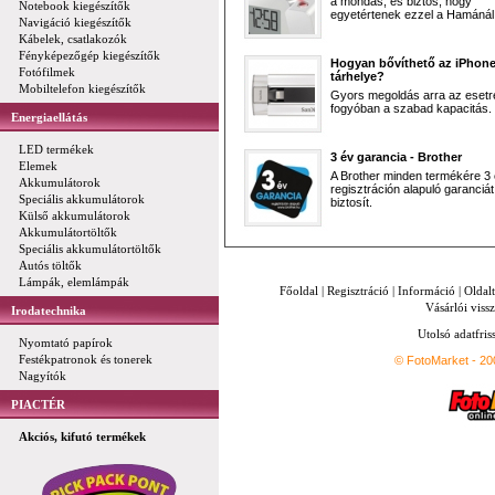
a mondás, és biztos, hogy
Notebook kiegészítők
egyetértenek ezzel a Hamánál 
Navigáció kiegészítők
Kábelek, csatlakozók
Fényképezőgép kiegészítők
Hogyan bővíthető az iPhon
Fotófilmek
tárhelye?
Mobiltelefon kiegészítők
Gyors megoldás arra az esetr
fogyóban a szabad kapacitás.
Energiaellátás
LED termékek
3 év garancia - Brother
Elemek
A Brother minden termékére 3
Akkumulátorok
regisztráción alapuló garanciát
Speciális akkumulátorok
biztosít.
Külső akkumulátorok
Akkumulátortöltők
Speciális akkumulátortöltők
Autós töltők
Lámpák, elemlámpák
Főoldal
|
Regisztráció
|
Információ
|
Oldal
Vásárlói vissz
Irodatechnika
Utolsó adatfris
Nyomtató papírok
Festékpatronok és tonerek
© FotoMarket - 2
Nagyítók
PIACTÉR
Akciós, kifutó termékek