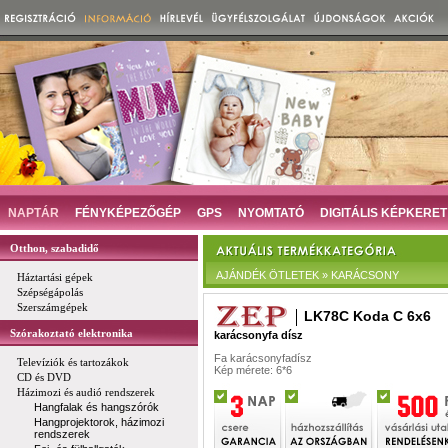
NAPTÁR
FÉNYKÉPEZŐGÉP
GPS
NYOMTATÓ
DIGITÁLIS KÉPKERET
Otthon, szabadidő
AJÁNDÉK ÖTLETEK » KARÁCSONY
Háztartási gépek
Szépségápolás
Szerszámgépek
LK78C Koda C 6x6
Szórakoztató elektronika
karácsonyfa dísz
Fa karácsonyfadísz
Televíziók és tartozákok
Kép mérete: 6*6
CD és DVD
Házimozi és audió rendszerek
Hangfalak és hangszórók
Hangprojektorok, házimozi
rendszerek