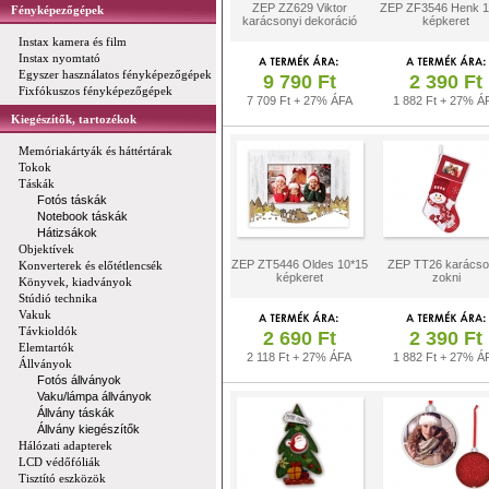
ZEP ZZ629 Viktor
ZEP ZF3546 Henk 1
Fényképezőgépek
karácsonyi dekoráció
képkeret
Instax kamera és film
Instax nyomtató
Egyszer használatos fényképezőgépek
9 790 Ft
2 390 Ft
Fixfókuszos fényképezőgépek
7 709 Ft + 27% ÁFA
1 882 Ft + 27% Á
Kiegészítők, tartozékok
Memóriakártyák és háttértárak
Tokok
Táskák
Fotós táskák
Notebook táskák
Hátizsákok
Objektívek
ZEP ZT5446 Oldes 10*15
ZEP TT26 karácso
Konverterek és előtétlencsék
képkeret
zokni
Könyvek, kiadványok
Stúdió technika
Vakuk
Távkioldók
2 690 Ft
2 390 Ft
Elemtartók
2 118 Ft + 27% ÁFA
1 882 Ft + 27% Á
Állványok
Fotós állványok
Vaku/lámpa állványok
Állvány táskák
Állvány kiegészítők
Hálózati adapterek
LCD védőfóliák
Tisztító eszközök