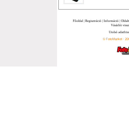
Főoldal
|
Regisztráció
|
Információ
|
Oldal
Vásárlói vissz
Utolsó adatfris
© FotoMarket - 2