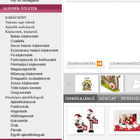
Fej- és fülhallgatók
AJÁNDÉK ÖTLETEK
KARÁCSONY
Valentin napi ötletek
Ajándék utalványok
Képkeretek, képtartók
Babás képkeretek
Családfa
Decor Interior képkeretek
Ezüst/arany hatású képkeretek
Fa képkeretek
Fotócsipeszek és fotóhuzalok
Fémhatású képkeretek
Magasságmérők
Műanyag képkeretek
Öntapadós szobadekorok
Szives képkeretek
Több képes keretek
Üveg keretek
Fényképes ajándéktárgyak
Ajándékdobozok
Fotókockák
Hógömbök
Hűtőmágnesek
Kulcstartók
Órák
Párnák
Egyéb ajándéktárgyak