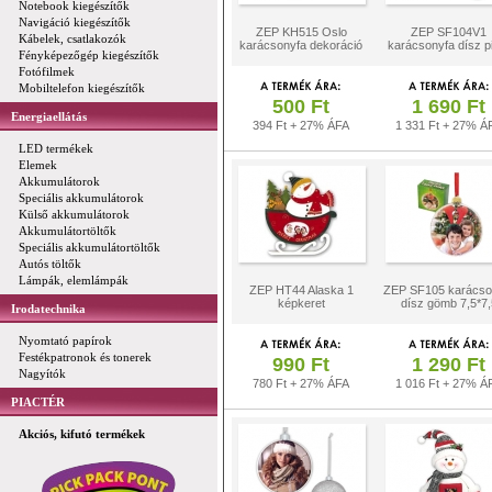
Notebook kiegészítők
Navigáció kiegészítők
ZEP KH515 Oslo
ZEP SF104V1
Kábelek, csatlakozók
karácsonyfa dekoráció
karácsonyfa dísz p
Fényképezőgép kiegészítők
Fotófilmek
Mobiltelefon kiegészítők
500 Ft
1 690 Ft
Energiaellátás
394 Ft + 27% ÁFA
1 331 Ft + 27% Á
LED termékek
Elemek
Akkumulátorok
Speciális akkumulátorok
Külső akkumulátorok
Akkumulátortöltők
Speciális akkumulátortöltők
Autós töltők
Lámpák, elemlámpák
ZEP HT44 Alaska 1
ZEP SF105 karácso
képkeret
dísz gömb 7,5*7,
Irodatechnika
Nyomtató papírok
Festékpatronok és tonerek
990 Ft
1 290 Ft
Nagyítók
780 Ft + 27% ÁFA
1 016 Ft + 27% Á
PIACTÉR
Akciós, kifutó termékek