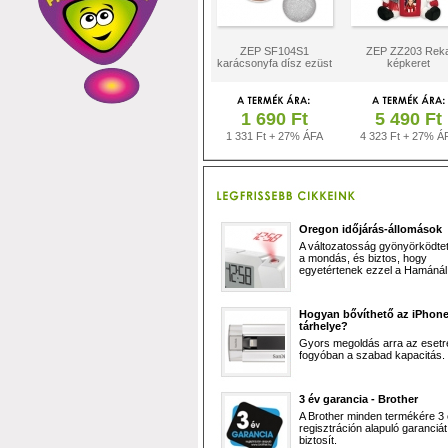
ZEP SF104S1
ZEP ZZ203 Rek
karácsonyfa dísz ezüst
képkeret
1 690 Ft
5 490 Ft
1 331 Ft + 27% ÁFA
4 323 Ft + 27% Á
Oregon időjárás-állomások
A változatosság gyönyörködtet,
a mondás, és biztos, hogy
egyetértenek ezzel a Hamánál 
Hogyan bővíthető az iPhon
tárhelye?
Gyors megoldás arra az esetr
fogyóban a szabad kapacitás.
3 év garancia - Brother
A Brother minden termékére 3
regisztráción alapuló garanciát
biztosít.