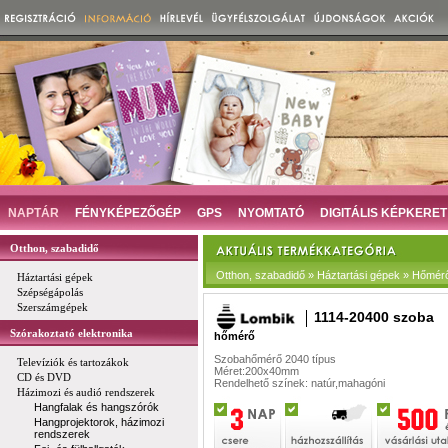
NAPTÁR
FÉNYKÉPEZŐGÉP
GPS
NYOMTATÓ
DIGITÁLIS KÉPKERET
Otthon, szabadidő
Otthon, szabadidő » Háztartási gépek » Hőmér
Háztartási gépek
Szépségápolás
Szerszámgépek
1114-20400 szoba
Szórakoztató elektronika
hőmérő
Szobahőmérő 2040 típus
Televíziók és tartozákok
Méret:200x40mm
CD és DVD
Rendelhető színek: natúr,mahagóni
Házimozi és audió rendszerek
Hangfalak és hangszórók
Hangprojektorok, házimozi
rendszerek