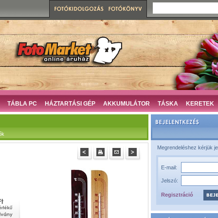
TÁBLA PC
HÁZTARTÁSI GÉP
AKKUMULÁTOR
TÁSKA
KERETEK
ők
Megrendeléshez kérjük je
E-mail:
Jelszó:
Regisztráció