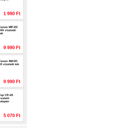
1 990 Ft
Canon WP-DC
500 vízalatti
tok
9 990 Ft
Canon AW-DC
30 vízalatti tok
9 990 Ft
Fuji CP-45
csatoló
adapter
5 070 Ft