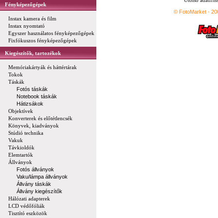
Utolsó adatfris
Fényképezőgépek
© FotoMarket - 2
Instax kamera és film
Instax nyomtató
Egyszer használatos fényképezőgépek
Fixfókuszos fényképezőgépek
Kiegészítők, tartozékok
Memóriakártyák és háttértárak
Tokok
Táskák
Fotós táskák
Notebook táskák
Hátizsákok
Objektívek
Konverterek és előtétlencsék
Könyvek, kiadványok
Stúdió technika
Vakuk
Távkioldók
Elemtartók
Állványok
Fotós állványok
Vaku/lámpa állványok
Állvány táskák
Állvány kiegészítők
Hálózati adapterek
LCD védőfóliák
Tisztító eszközök