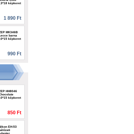
13*18 képkeret
1 890 Ft
ZEP MK346B
Lecce barna
10*15 képkeret
990 Ft
ZEP HH8046
Chocolate
10*15 képkeret
850 Ft
Nikon EH-53
hálózati
adapter