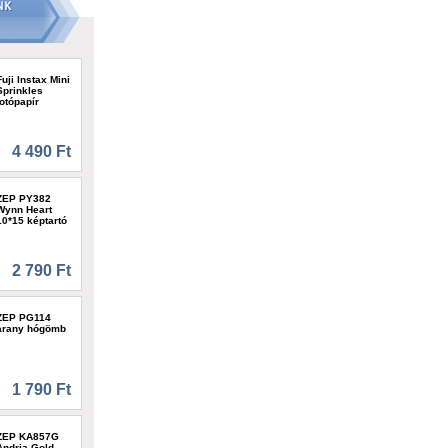
Fuji Instax Mini
Sprinkles
fotópapír
4 490 Ft
ZEP PY382
Wynn Heart
10*15 képtartó
2 790 Ft
ZEP PG114
arany hógömb
1 790 Ft
ZEP KA857G
Andria Gold