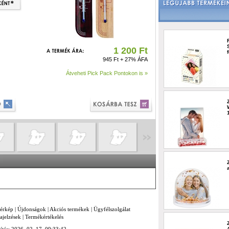
1 200 Ft
945 Ft + 27% ÁFA
Átveheti Pick Pack Pontokon is »
térkép
|
Újdonságok
|
Akciós termékek
|
Ügyfélszolgálat
ajelzések
|
Termékértékelés