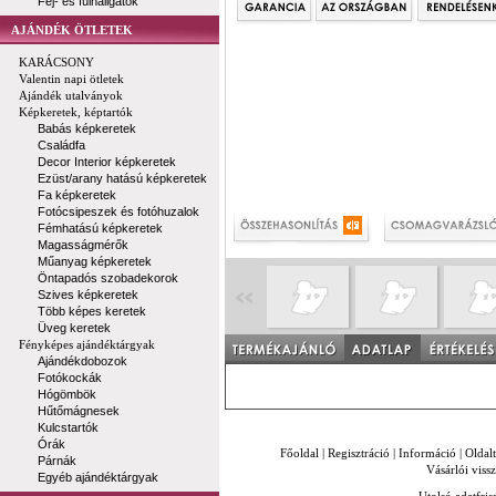
Fej- és fülhallgatók
AJÁNDÉK ÖTLETEK
KARÁCSONY
Valentin napi ötletek
Ajándék utalványok
Képkeretek, képtartók
Babás képkeretek
Családfa
Decor Interior képkeretek
Ezüst/arany hatású képkeretek
Fa képkeretek
Fotócsipeszek és fotóhuzalok
Fémhatású képkeretek
Magasságmérők
Műanyag képkeretek
Öntapadós szobadekorok
Szives képkeretek
Több képes keretek
Üveg keretek
Fényképes ajándéktárgyak
Ajándékdobozok
Fotókockák
Hógömbök
Hűtőmágnesek
Kulcstartók
Órák
Főoldal
|
Regisztráció
|
Információ
|
Oldal
Párnák
Vásárlói vissz
Egyéb ajándéktárgyak