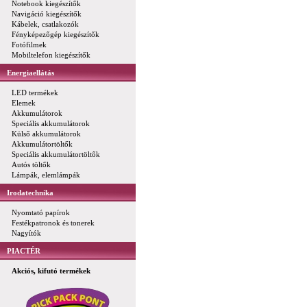
Notebook kiegészítők
Navigáció kiegészítők
Kábelek, csatlakozók
Fényképezőgép kiegészítők
Fotófilmek
Mobiltelefon kiegészítők
Energiaellátás
LED termékek
Elemek
Akkumulátorok
Speciális akkumulátorok
Külső akkumulátorok
Akkumulátortöltők
Speciális akkumulátortöltők
Autós töltők
Lámpák, elemlámpák
Irodatechnika
Nyomtató papírok
Festékpatronok és tonerek
Nagyítók
PIACTÉR
Akciós, kifutó termékek