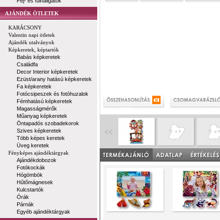
Fej- és fülhallgatók
AJÁNDÉK ÖTLETEK
KARÁCSONY
Valentin napi ötletek
Ajándék utalványok
Képkeretek, képtartók
Babás képkeretek
Családfa
Decor Interior képkeretek
Ezüst/arany hatású képkeretek
Fa képkeretek
Fotócsipeszek és fotóhuzalok
Fémhatású képkeretek
Magasságmérők
Műanyag képkeretek
Öntapadós szobadekorok
Szives képkeretek
Több képes keretek
Üveg keretek
Fényképes ajándéktárgyak
Ajándékdobozok
Fotókockák
Hógömbök
Hűtőmágnesek
Kulcstartók
Órák
Párnák
Egyéb ajándéktárgyak