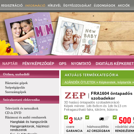
NAPTÁR
FÉNYKÉPEZŐGÉP
GPS
NYOMTATÓ
DIGITÁLIS KÉPKERET
Otthon, szabadidő
AJÁNDÉK ÖTLETEK » Képkeretek, képtartók »
Háztartási gépek
Szépségápolás
Szerszámgépek
FRA1604 öntapadós
szobadekor
Szórakoztató elektronika
3D hatású öntapadós szobadekoráció
Képek mérete: 1db 8x8cm és 1db 9x13 cm
Televíziók és tartozákok
Felragasztható falra, tükörre, bútorra
CD és DVD
Házimozi és audió rendszerek
Hangfalak és hangszórók
Hangprojektorok, házimozi
rendszerek