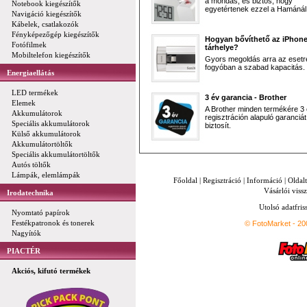
a mondás, és biztos, hogy
Notebook kiegészítők
egyetértenek ezzel a Hamánál 
Navigáció kiegészítők
Kábelek, csatlakozók
Fényképezőgép kiegészítők
Hogyan bővíthető az iPhon
Fotófilmek
tárhelye?
Mobiltelefon kiegészítők
Gyors megoldás arra az esetr
fogyóban a szabad kapacitás.
Energiaellátás
LED termékek
3 év garancia - Brother
Elemek
A Brother minden termékére 3
Akkumulátorok
regisztráción alapuló garanciát
Speciális akkumulátorok
biztosít.
Külső akkumulátorok
Akkumulátortöltők
Speciális akkumulátortöltők
Autós töltők
Lámpák, elemlámpák
Főoldal
|
Regisztráció
|
Információ
|
Oldal
Vásárlói vissz
Irodatechnika
Utolsó adatfris
Nyomtató papírok
Festékpatronok és tonerek
© FotoMarket - 2
Nagyítók
PIACTÉR
Akciós, kifutó termékek