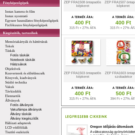
ZEP FRA1508 öntapadós
ZEP FRA1507 öntap
Fényképezőgépek
képkeret
képkeret
Instax kamera és film
Instax nyomtató
Egyszer használatos fényképezőgépek
400 Ft
400 Ft
Fixfókuszos fényképezőgépek
315 Ft + 27% ÁFA
315 Ft + 27% ÁF
Kiegészítők, tartozékok
Memóriakártyák és háttértárak
Tokok
Táskák
Fotós táskák
Notebook táskák
Hátizsákok
Objektívek
ZEP FRA1503 öntapadós
ZEP FRA1603 önta
Konverterek és előtétlencsék
képkeret
szobadekor
Könyvek, kiadványok
Stúdió technika
Vakuk
Távkioldók
400 Ft
500 Ft
Elemtartók
315 Ft + 27% ÁFA
394 Ft + 27% Á
Állványok
Fotós állványok
Vaku/lámpa állványok
Állvány táskák
Állvány kiegészítők
Hálózati adapterek
Oregon időjárás-állomások
LCD védőfóliák
A változatosság gyönyörködtet,
Tisztító eszközök