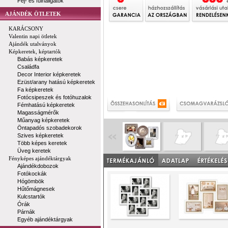
Fej- és fülhallgatók
AJÁNDÉK ÖTLETEK
KARÁCSONY
Valentin napi ötletek
Ajándék utalványok
Képkeretek, képtartók
Babás képkeretek
Családfa
Decor Interior képkeretek
Ezüst/arany hatású képkeretek
Fa képkeretek
Fotócsipeszek és fotóhuzalok
Fémhatású képkeretek
Magasságmérők
Műanyag képkeretek
Öntapadós szobadekorok
Szives képkeretek
Több képes keretek
Üveg keretek
Fényképes ajándéktárgyak
Ajándékdobozok
Fotókockák
Hógömbök
Hűtőmágnesek
Kulcstartók
Órák
Párnák
Egyéb ajándéktárgyak