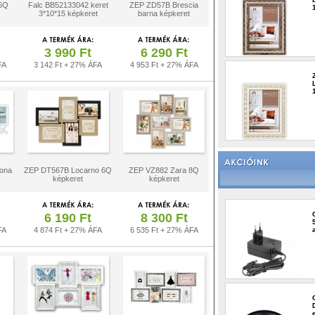
6Q
Falc BB52133042 keret
ZEP ZD57B Brescia
3*10*15 képkeret
barna képkeret
3 990 Ft
6 290 Ft
FA
3 142 Ft + 27% ÁFA
4 953 Ft + 27% ÁFA
ona
ZEP DT567B Locarno 6Q
ZEP VZ882 Zara 8Q
képkeret
képkeret
6 190 Ft
8 300 Ft
FA
4 874 Ft + 27% ÁFA
6 535 Ft + 27% ÁFA