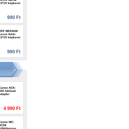
10*15 képkeret
990 Ft
ZEP MK546W
Lecce fehér
10*15 képkeret
990 Ft
Canon ACK-
500 hálózati
adapter
4 990 Ft
Canon WC-
DC58
előtétlencse