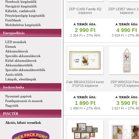
Notebook kiegészítők
Navigáció kiegészítők
ZEP GX66 Family 6Q
ZEP LE957 Vasco 1
Kábelek, csatlakozók
képkeret
képkeret
Fényképezőgép kiegészítők
Fotófilmek
Mobiltelefon kiegészítők
2 990 Ft
4 990 Ft
Energiaellátás
2 354 Ft + 27% ÁFA
3 929 Ft + 27% Á
LED termékek
Elemek
Akkumulátorok
Speciális akkumulátorok
Külső akkumulátorok
Akkumulátortöltők
Speciális akkumulátortöltők
Autós töltők
Lámpák, elemlámpák
Falc BB164131014 keret
ZEP WW1510 Flor
3*10*15 képkeret
2*10*15 képkere
Irodatechnika
Nyomtató papírok
Festékpatronok és tonerek
1 890 Ft
3 590 Ft
Nagyítók
1 488 Ft + 27% ÁFA
2 827 Ft + 27% Á
PIACTÉR
Akciós, kifutó termékek