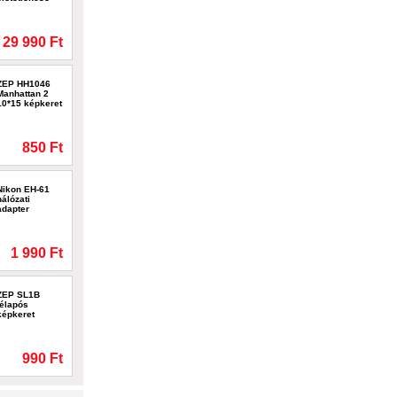
29 990 Ft
ZEP HH1046
Manhattan 2
10*15 képkeret
850 Ft
Nikon EH-61
hálózati
adapter
1 990 Ft
ZEP SL1B
télapós
képkeret
990 Ft