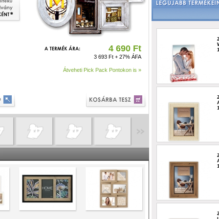
4 690 Ft
3 693 Ft + 27% ÁFA
Átveheti Pick Pack Pontokon is »