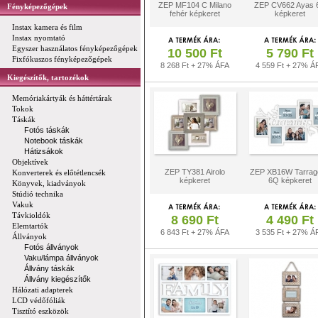
ZEP MF104 C Milano
ZEP CV662 Ayas 
Fényképezőgépek
fehér képkeret
képkeret
Instax kamera és film
Instax nyomtató
Egyszer használatos fényképezőgépek
10 500 Ft
5 790 Ft
Fixfókuszos fényképezőgépek
8 268 Ft + 27% ÁFA
4 559 Ft + 27% Á
Kiegészítők, tartozékok
Memóriakártyák és háttértárak
Tokok
Táskák
Fotós táskák
Notebook táskák
Hátizsákok
Objektívek
ZEP TY381 Airolo
ZEP XB16W Tarrag
Konverterek és előtétlencsék
képkeret
6Q képkeret
Könyvek, kiadványok
Stúdió technika
Vakuk
Távkioldók
8 690 Ft
4 490 Ft
Elemtartók
6 843 Ft + 27% ÁFA
3 535 Ft + 27% Á
Állványok
Fotós állványok
Vaku/lámpa állványok
Állvány táskák
Állvány kiegészítők
Hálózati adapterek
LCD védőfóliák
Tisztító eszközök