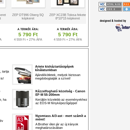
eret
ZEP DT996 Oberg 5Q
ZEP XC23B Tolosa fekete
t
képkeret
8*10*15 képkeret
5 790 Ft
5 790 Ft
A
4 559 Ft + 27% ÁFA
4 559 Ft + 27% ÁFA
Ariete kisháztartásigépek
kínálatunkban
 tartja
Ajándékötletek, melyek biztosan
is!
megdobogtatják a szívet!
e
Kézzelfogható közelség - Canon
EF-M 55-200mm
e, ha
Kerüljön közelebb az eseményekhez
az EOS-M fényképezőgéppel
Nyomtass A/3-ast - mert számít a
méret!
 év
A Brother élen jár az új irányok
meghatározásában