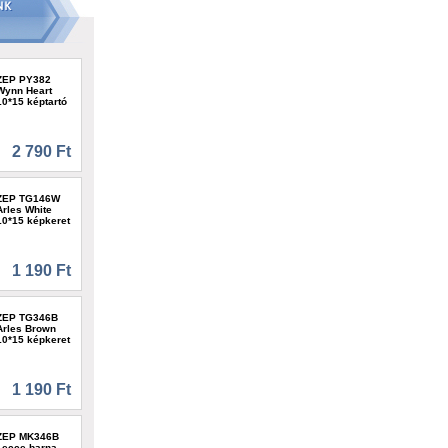
ZEP PY382
Wynn Heart
10*15 képtartó
2 790 Ft
ZEP TG146W
Arles White
10*15 képkeret
1 190 Ft
ZEP TG346B
Arles Brown
10*15 képkeret
1 190 Ft
ZEP MK346B
Lecce barna