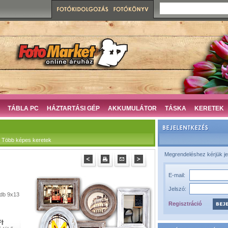
TÁBLA PC
HÁZTARTÁSI GÉP
AKKUMULÁTOR
TÁSKA
KERETEK
 Több képes keretek
Megrendeléshez kérjük je
E-mail:
Jelszó:
3db 9x13
Regisztráció