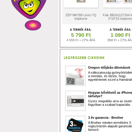
ZEP MK789 Lerici 7Q
Falc BB161127164 k
képkeret
2*10*15 képkere
5 790 Ft
1 090 Ft
4 559 Ft + 27% ÁFA
858 Ft + 27% ÁF
Oregon időjárás-állomások
A változatosság gyönyörködtet,
a mondás, és biztos, hogy
egyetértenek ezzel a Hamánál 
Hogyan bővíthető az iPhon
tárhelye?
Gyors megoldás arra az esetr
fogyóban a szabad kapacitás.
3 év garancia - Brother
A Brother minden termékére 3
regisztráción alapuló garanciát
biztosít.