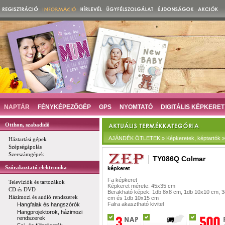
NAPTÁR
FÉNYKÉPEZŐGÉP
GPS
NYOMTATÓ
DIGITÁLIS KÉPKERET
Otthon, szabadidő
AJÁNDÉK ÖTLETEK » Képkeretek, képtartók »
Háztartási gépek
Szépségápolás
Szerszámgépek
TY086Q Colmar
Szórakoztató elektronika
képkeret
Fa képkeret
Televíziók és tartozákok
Képkeret mérete: 45x35 cm
CD és DVD
Berakható képek: 1db 8x8 cm, 1db 10x10 cm, 
Házimozi és audió rendszerek
cm és 1db 10x15 cm
Falra akasztható kivitel
Hangfalak és hangszórók
Hangprojektorok, házimozi
rendszerek