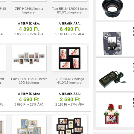
3*18
ZEP H2346 Almeria
Falc BB164126021 keret
képkeret
8*10*15 képkeret
4 890 Ft
6 490 Ft
FA
3 850 Ft + 27% ÁFA
5 110 Ft + 27% ÁFA
ent
Falc BB091122718 keret
ZEP H032B Malaga
t
10Q képkeret
4*10*15 képkeret
4 690 Ft
2 690 Ft
FA
3 693 Ft + 27% ÁFA
2 118 Ft + 27% ÁFA