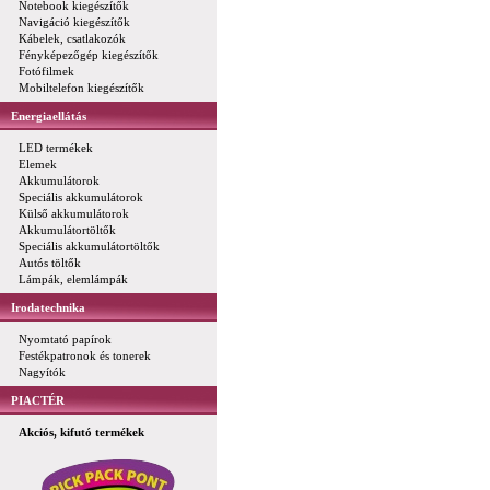
Notebook kiegészítők
Navigáció kiegészítők
Kábelek, csatlakozók
Fényképezőgép kiegészítők
Fotófilmek
Mobiltelefon kiegészítők
Energiaellátás
LED termékek
Elemek
Akkumulátorok
Speciális akkumulátorok
Külső akkumulátorok
Akkumulátortöltők
Speciális akkumulátortöltők
Autós töltők
Lámpák, elemlámpák
Irodatechnika
Nyomtató papírok
Festékpatronok és tonerek
Nagyítók
PIACTÉR
Akciós, kifutó termékek