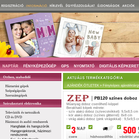
NAPTÁR
FÉNYKÉPEZŐGÉP
GPS
NYOMTATÓ
DIGITÁLIS KÉPKERET
Otthon, szabadidő
AJÁNDÉK ÖTLETEK » Fényképes ajándéktárgy
Háztartási gépek
Szépségápolás
Szerszámgépek
PB120 színes doboz
Szórakoztató elektronika
Műanyag doboz cserélhető képpel
Berakható képek mérete:
- szív alakú doboz (szivecskékkel): 9,5x8,5 cm
Televíziók és tartozákok
- kör alakú doboz (színes glitterrel): 8x8 cm
CD és DVD
- virág alakú doboz (pink virágokkal) : 9,5x9,5 
Házimozi és audió rendszerek
Hangfalak és hangszórók
Hangprojektorok, házimozi
rendszerek