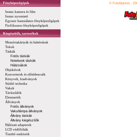
Fényképezőgépek
© FotoMarket - 2
Instax kamera és film
Instax nyomtató
Egyszer használatos fényképezőgépek
Fixfókuszos fényképezőgépek
Kiegészítők, tartozékok
Memóriakártyák és háttértárak
Tokok
Táskák
Fotós táskák
Notebook táskák
Hátizsákok
Objektívek
Konverterek és előtétlencsék
Könyvek, kiadványok
Stúdió technika
Vakuk
Távkioldók
Elemtartók
Állványok
Fotós állványok
Vaku/lámpa állványok
Állvány táskák
Állvány kiegészítők
Hálózati adapterek
LCD védőfóliák
Tisztító eszközök