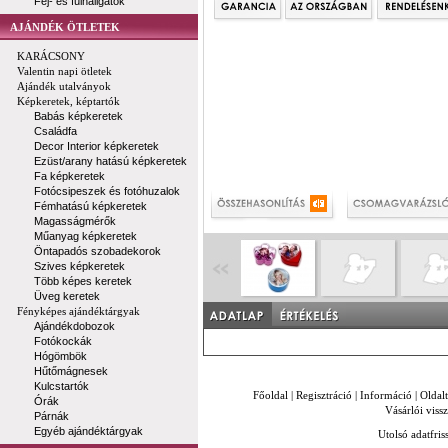
Fej- és fülhallgatók
AJÁNDÉK ÖTLETEK
KARÁCSONY
Valentin napi ötletek
Ajándék utalványok
Képkeretek, képtartók
Babás képkeretek
Családfa
Decor Interior képkeretek
Ezüst/arany hatású képkeretek
Fa képkeretek
Fotócsipeszek és fotóhuzalok
Fémhatású képkeretek
Magasságmérők
Műanyag képkeretek
Öntapadós szobadekorok
Szives képkeretek
Több képes keretek
Üveg keretek
Fényképes ajándéktárgyak
Ajándékdobozok
Fotókockák
Hógömbök
Hűtőmágnesek
Kulcstartók
Főoldal
|
Regisztráció
|
Információ
|
Oldal
Órák
Vásárlói vissz
Párnák
Egyéb ajándéktárgyak
Utolsó adatfris