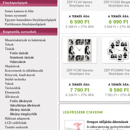
ZEP FC44 Varese
ZEP FC002 Berg
Fényképezőgépek
fényképes óra
fényképes óra
Instax kamera és film
Instax nyomtató
Egyszer használatos fényképezőgépek
6 590 Ft
6 990 Ft
Fixfókuszos fényképezőgépek
5 189 Ft + 27% ÁFA
5 504 Ft + 27% Á
Kiegészítők, tartozékok
Memóriakártyák és háttértárak
Tokok
Táskák
Fotós táskák
Notebook táskák
Hátizsákok
Objektívek
ZEP FC88 Savona
ZEP PC008W Trie
Konverterek és előtétlencsék
fényképes óra
fényképes óra
Könyvek, kiadványok
Stúdió technika
Vakuk
Távkioldók
7 790 Ft
9 590 Ft
Elemtartók
6 134 Ft + 27% ÁFA
7 551 Ft + 27% Á
Állványok
Fotós állványok
Vaku/lámpa állványok
Állvány táskák
Állvány kiegészítők
Hálózati adapterek
Oregon időjárás-állomások
LCD védőfóliák
A változatosság gyönyörködtet,
Tisztító eszközök