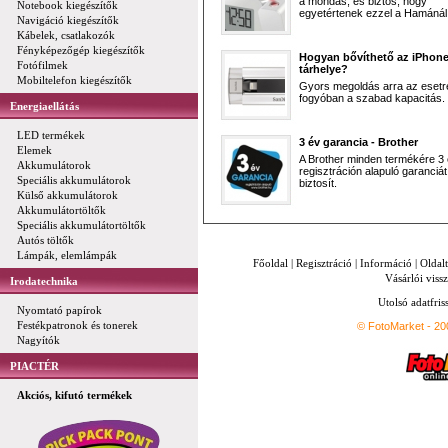
a mondás, és biztos, hogy
Notebook kiegészítők
egyetértenek ezzel a Hamánál 
Navigáció kiegészítők
Kábelek, csatlakozók
Fényképezőgép kiegészítők
Hogyan bővíthető az iPhon
Fotófilmek
tárhelye?
Mobiltelefon kiegészítők
Gyors megoldás arra az esetr
fogyóban a szabad kapacitás.
Energiaellátás
LED termékek
3 év garancia - Brother
Elemek
A Brother minden termékére 3
Akkumulátorok
regisztráción alapuló garanciát
Speciális akkumulátorok
biztosít.
Külső akkumulátorok
Akkumulátortöltők
Speciális akkumulátortöltők
Autós töltők
Lámpák, elemlámpák
Főoldal
|
Regisztráció
|
Információ
|
Oldal
Vásárlói vissz
Irodatechnika
Utolsó adatfris
Nyomtató papírok
Festékpatronok és tonerek
© FotoMarket - 2
Nagyítók
PIACTÉR
Akciós, kifutó termékek