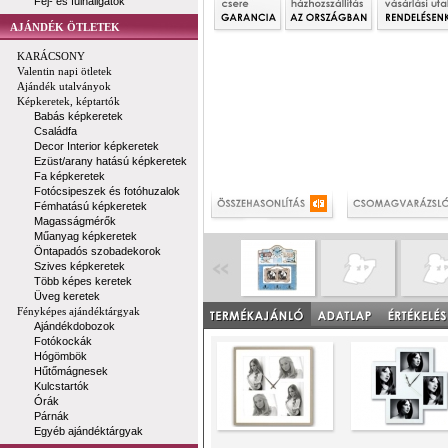
Fej- és fülhallgatók
AJÁNDÉK ÖTLETEK
KARÁCSONY
Valentin napi ötletek
Ajándék utalványok
Képkeretek, képtartók
Babás képkeretek
Családfa
Decor Interior képkeretek
Ezüst/arany hatású képkeretek
Fa képkeretek
Fotócsipeszek és fotóhuzalok
Fémhatású képkeretek
Magasságmérők
Műanyag képkeretek
Öntapadós szobadekorok
Szives képkeretek
Több képes keretek
Üveg keretek
Fényképes ajándéktárgyak
Ajándékdobozok
Fotókockák
Hógömbök
Hűtőmágnesek
Kulcstartók
Órák
Párnák
Egyéb ajándéktárgyak