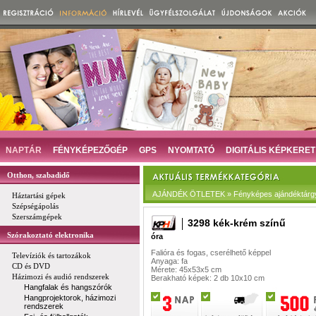
NAPTÁR
FÉNYKÉPEZŐGÉP
GPS
NYOMTATÓ
DIGITÁLIS KÉPKERET
Otthon, szabadidő
AJÁNDÉK ÖTLETEK » Fényképes ajándéktárg
Háztartási gépek
Szépségápolás
Szerszámgépek
3298 kék-krém színű
Szórakoztató elektronika
óra
Falióra és fogas, cserélhető képpel
Televíziók és tartozákok
Anyaga: fa
CD és DVD
Mérete: 45x53x5 cm
Házimozi és audió rendszerek
Berakható képek: 2 db 10x10 cm
Hangfalak és hangszórók
Hangprojektorok, házimozi
rendszerek