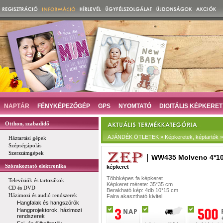
NAPTÁR
FÉNYKÉPEZŐGÉP
GPS
NYOMTATÓ
DIGITÁLIS KÉPKERET
Otthon, szabadidő
AJÁNDÉK ÖTLETEK » Képkeretek, képtartók »
Háztartási gépek
Szépségápolás
Szerszámgépek
WW435 Molveno 4*10
Szórakoztató elektronika
képkeret
Többképes fa képkeret
Televíziók és tartozákok
Képkeret mérete: 35*35 cm
CD és DVD
Berakható kép: 4db 10*15 cm
Házimozi és audió rendszerek
Falra akasztható kivitel
Hangfalak és hangszórók
Hangprojektorok, házimozi
rendszerek