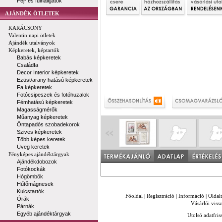
Fej- és fülhallgatók
AJÁNDÉK ÖTLETEK
KARÁCSONY
Valentin napi ötletek
Ajándék utalványok
Képkeretek, képtartók
Babás képkeretek
Családfa
Decor Interior képkeretek
Ezüst/arany hatású képkeretek
Fa képkeretek
Fotócsipeszek és fotóhuzalok
Fémhatású képkeretek
Magasságmérők
Műanyag képkeretek
Öntapadós szobadekorok
Szives képkeretek
Több képes keretek
Üveg keretek
Fényképes ajándéktárgyak
Ajándékdobozok
Fotókockák
Hógömbök
Hűtőmágnesek
Kulcstartók
Főoldal
|
Regisztráció
|
Információ
|
Oldal
Órák
Vásárlói vissz
Párnák
Egyéb ajándéktárgyak
Utolsó adatfris