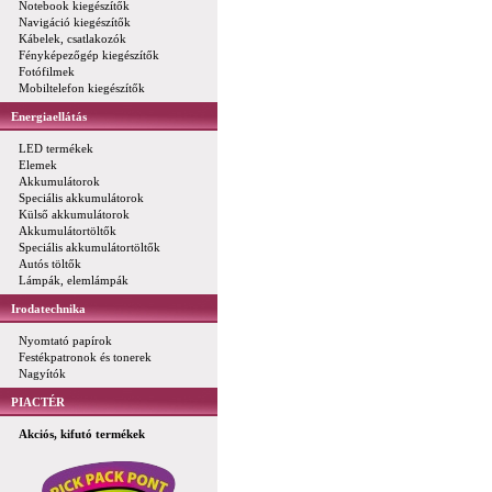
Notebook kiegészítők
Navigáció kiegészítők
Kábelek, csatlakozók
Fényképezőgép kiegészítők
Fotófilmek
Mobiltelefon kiegészítők
Energiaellátás
LED termékek
Elemek
Akkumulátorok
Speciális akkumulátorok
Külső akkumulátorok
Akkumulátortöltők
Speciális akkumulátortöltők
Autós töltők
Lámpák, elemlámpák
Irodatechnika
Nyomtató papírok
Festékpatronok és tonerek
Nagyítók
PIACTÉR
Akciós, kifutó termékek