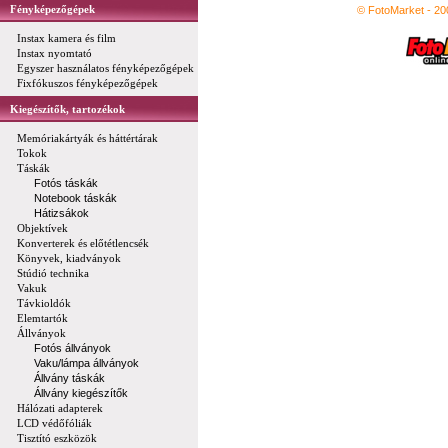
Fényképezőgépek
© FotoMarket - 2
Instax kamera és film
Instax nyomtató
Egyszer használatos fényképezőgépek
Fixfókuszos fényképezőgépek
Kiegészítők, tartozékok
Memóriakártyák és háttértárak
Tokok
Táskák
Fotós táskák
Notebook táskák
Hátizsákok
Objektívek
Konverterek és előtétlencsék
Könyvek, kiadványok
Stúdió technika
Vakuk
Távkioldók
Elemtartók
Állványok
Fotós állványok
Vaku/lámpa állványok
Állvány táskák
Állvány kiegészítők
Hálózati adapterek
LCD védőfóliák
Tisztító eszközök