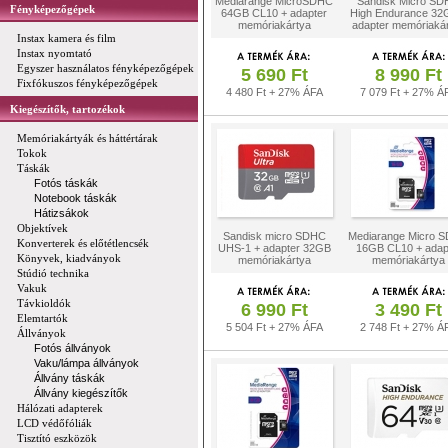
Mediarange MicroSDHC
Sandisk Micro S
Fényképezőgépek
64GB CL10 + adapter
High Endurance 32
memóriakártya
adapter memóriaká
Instax kamera és film
Instax nyomtató
Egyszer használatos fényképezőgépek
5 690 Ft
8 990 Ft
Fixfókuszos fényképezőgépek
4 480 Ft + 27% ÁFA
7 079 Ft + 27% Á
Kiegészítők, tartozékok
Memóriakártyák és háttértárak
Tokok
Táskák
Fotós táskák
Notebook táskák
Hátizsákok
Objektívek
Sandisk micro SDHC
Mediarange Micro 
Konverterek és előtétlencsék
UHS-1 + adapter 32GB
16GB CL10 + adap
Könyvek, kiadványok
memóriakártya
memóriakártya
Stúdió technika
Vakuk
Távkioldók
6 990 Ft
3 490 Ft
Elemtartók
5 504 Ft + 27% ÁFA
2 748 Ft + 27% Á
Állványok
Fotós állványok
Vaku/lámpa állványok
Állvány táskák
Állvány kiegészítők
Hálózati adapterek
LCD védőfóliák
Tisztító eszközök