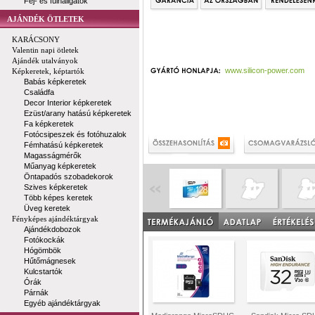
Fej- és fülhallgatók
AJÁNDÉK ÖTLETEK
KARÁCSONY
Valentin napi ötletek
Ajándék utalványok
www.silicon-power.com
Képkeretek, képtartók
Babás képkeretek
Családfa
Decor Interior képkeretek
Ezüst/arany hatású képkeretek
Fa képkeretek
Fotócsipeszek és fotóhuzalok
Fémhatású képkeretek
Magasságmérők
Műanyag képkeretek
Öntapadós szobadekorok
Szives képkeretek
Több képes keretek
Üveg keretek
Fényképes ajándéktárgyak
Ajándékdobozok
Fotókockák
Hógömbök
Hűtőmágnesek
Kulcstartók
Órák
Párnák
Egyéb ajándéktárgyak