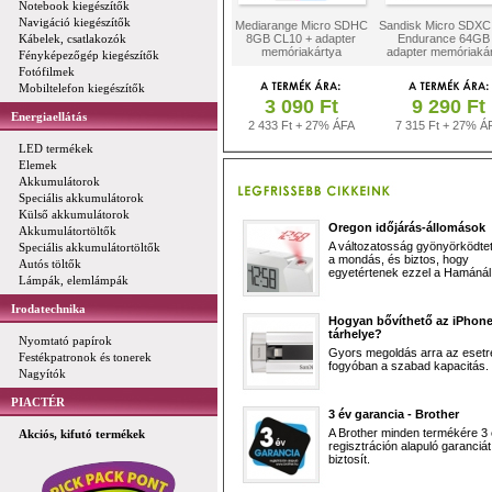
Notebook kiegészítők
Navigáció kiegészítők
Mediarange Micro SDHC
Sandisk Micro SDXC
Kábelek, csatlakozók
8GB CL10 + adapter
Endurance 64GB
memóriakártya
adapter memóriaká
Fényképezőgép kiegészítők
Fotófilmek
Mobiltelefon kiegészítők
3 090 Ft
9 290 Ft
Energiaellátás
2 433 Ft + 27% ÁFA
7 315 Ft + 27% Á
LED termékek
Elemek
Akkumulátorok
Speciális akkumulátorok
Külső akkumulátorok
Oregon időjárás-állomások
Akkumulátortöltők
A változatosság gyönyörködtet,
Speciális akkumulátortöltők
a mondás, és biztos, hogy
Autós töltők
egyetértenek ezzel a Hamánál 
Lámpák, elemlámpák
Irodatechnika
Hogyan bővíthető az iPhon
tárhelye?
Nyomtató papírok
Gyors megoldás arra az esetr
Festékpatronok és tonerek
fogyóban a szabad kapacitás.
Nagyítók
PIACTÉR
3 év garancia - Brother
A Brother minden termékére 3
Akciós, kifutó termékek
regisztráción alapuló garanciát
biztosít.