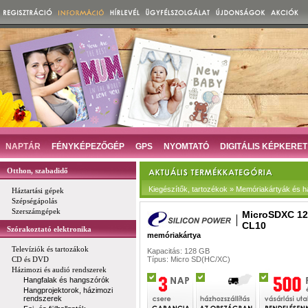
NAPTÁR
FÉNYKÉPEZŐGÉP
GPS
NYOMTATÓ
DIGITÁLIS KÉPKERET
Otthon, szabadidő
Kiegészítők, tartozékok » Memóriakártyák és há
Háztartási gépek
Szépségápolás
Szerszámgépek
MicroSDXC 1
CL10
Szórakoztató elektronika
memóriakártya
Televíziók és tartozákok
Kapacitás: 128 GB
CD és DVD
Típus: Micro SD(HC/XC)
Házimozi és audió rendszerek
Hangfalak és hangszórók
Hangprojektorok, házimozi
rendszerek