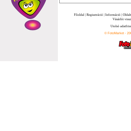
Főoldal
|
Regisztráció
|
Információ
|
Oldal
Vásárlói vissz
Utolsó adatfris
© FotoMarket - 2