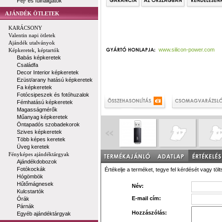
Fej- és fülhallgatók
AJÁNDÉK ÖTLETEK
KARÁCSONY
Valentin napi ötletek
Ajándék utalványok
www.silicon-power.com
Képkeretek, képtartók
Babás képkeretek
Családfa
Decor Interior képkeretek
Ezüst/arany hatású képkeretek
Fa képkeretek
Fotócsipeszek és fotóhuzalok
Fémhatású képkeretek
Magasságmérők
Műanyag képkeretek
Öntapadós szobadekorok
Szives képkeretek
Több képes keretek
Üveg keretek
Fényképes ajándéktárgyak
Ajándékdobozok
Fotókockák
Értékelje a terméket, tegye fel kérdését vagy tölt
Hógömbök
Hűtőmágnesek
Név:
Kulcstartók
E-mail cím:
Órák
Párnák
Hozzászólás:
Egyéb ajándéktárgyak