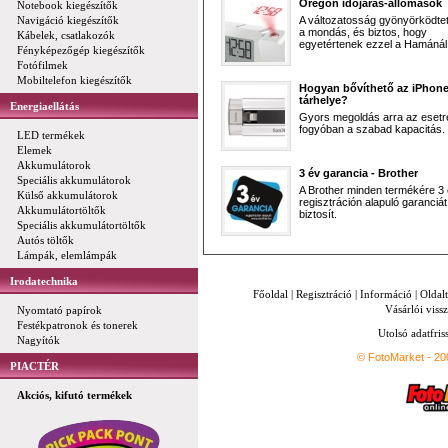
Oregon időjárás-állomások
Notebook kiegészítők
Navigáció kiegészítők
A változatosság gyönyörködtet,
a mondás, és biztos, hogy
Kábelek, csatlakozók
egyetértenek ezzel a Hamánál 
Fényképezőgép kiegészítők
Fotófilmek
Mobiltelefon kiegészítők
Hogyan bővíthető az iPhon
tárhelye?
Energiaellátás
Gyors megoldás arra az esetr
fogyóban a szabad kapacitás.
LED termékek
Elemek
Akkumulátorok
3 év garancia - Brother
Speciális akkumulátorok
A Brother minden termékére 3
Külső akkumulátorok
regisztráción alapuló garanciát
Akkumulátortöltők
biztosít.
Speciális akkumulátortöltők
Autós töltők
Lámpák, elemlámpák
Irodatechnika
Főoldal
|
Regisztráció
|
Információ
|
Oldal
Vásárlói vissz
Nyomtató papírok
Festékpatronok és tonerek
Utolsó adatfris
Nagyítók
© FotoMarket - 2
PIACTÉR
Akciós, kifutó termékek