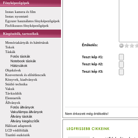
Fényképezőgépek
Instax kamera és film
Instax nyomtató
Egyszer használatos fényképezőgépek
Fixfókuszos fényképezőgépek
Kiegészítők, tartozékok
Memóriakártyák és háttértárak
Értékelés:
Tokok
Táskák
Fotós táskák
Teszt kép #1:
Notebook táskák
Teszt kép #2:
Hátizsákok
Objektívek
Teszt kép #3:
Konverterek és előtétlencsék
Könyvek, kiadványok
Stúdió technika
Vakuk
Távkioldók
Elemtartók
Állványok
Fotós állványok
Vaku/lámpa állványok
Nem érkezett még értékelés!
Állvány táskák
Állvány kiegészítők
Hálózati adapterek
LCD védőfóliák
Tisztító eszközök