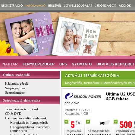
NAPTÁR
FÉNYKÉPEZŐGÉP
GPS
NYOMTATÓ
DIGITÁLIS KÉPKERET
Otthon, szabadidő
Kiegészítők, tartozékok » Memóriakártyák és h
Háztartási gépek
Szépségápolás
Szerszámgépek
Ultima U2 USB
4GB fekete
Szórakoztató elektronika
pen drive
Televíziók és tartozákok
Interfész: USB 2.0
CD és DVD
Kapacitás: 4 GB
Házimozi és audió rendszerek
Hangfalak és hangszórók
Hangprojektorok, házimozi
rendszerek