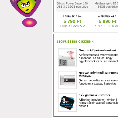
Silicon Power Jewel J80
Mediarange USB 3
USB 3.0 32GB pen drive
64GB pen drive
5 790 Ft
5 990 Ft
4 559 Ft + 27% ÁFA
4 717 Ft + 27% Á
Oregon időjárás-állomások
A változatosság gyönyörködtet,
a mondás, és biztos, hogy
egyetértenek ezzel a Hamánál 
Hogyan bővíthető az iPhon
tárhelye?
Gyors megoldás arra az esetr
fogyóban a szabad kapacitás.
3 év garancia - Brother
A Brother minden termékére 3
regisztráción alapuló garanciát
biztosít.