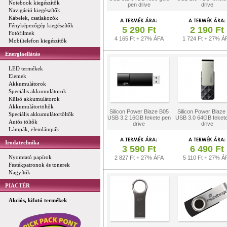
Notebook kiegészítők
pen drive
drive
Navigáció kiegészítők
Kábelek, csatlakozók
Fényképezőgép kiegészítők
5 290 Ft
2 190 Ft
Fotófilmek
4 165 Ft + 27% ÁFA
1 724 Ft + 27% Á
Mobiltelefon kiegészítők
Energiaellátás
LED termékek
Elemek
Akkumulátorok
Speciális akkumulátorok
Külső akkumulátorok
Akkumulátortöltők
Silicon Power Blaze B05
Silicon Power Blaze
Speciális akkumulátortöltők
USB 3.2 16GB fekete pen
USB 3.0 64GB feket
Autós töltők
drive
drive
Lámpák, elemlámpák
Irodatechnika
3 590 Ft
6 490 Ft
Nyomtató papírok
2 827 Ft + 27% ÁFA
5 110 Ft + 27% Á
Festékpatronok és tonerek
Nagyítók
PIACTÉR
Akciós, kifutó termékek