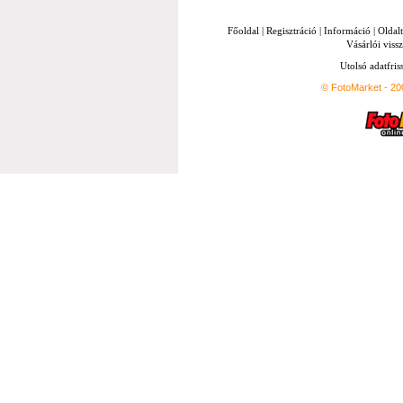
Főoldal
|
Regisztráció
|
Információ
|
Oldal
Vásárlói vissz
Utolsó adatfris
© FotoMarket - 2