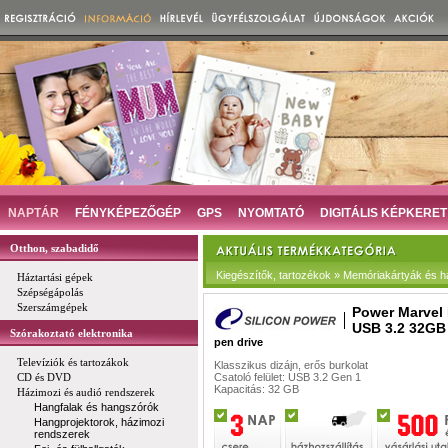
NAPTÁR
FÉNYKÉPEZŐGÉP
GPS
NYOMTATÓ
DIGITÁLIS KÉPKERET
Otthon, szabadidő
Kiegészítők, tartozékok » Memóriakártyák és h
Háztartási gépek
Szépségápolás
Szerszámgépek
Power Marvel
USB 3.2 32GB
Szórakoztató elektronika
pen drive
Televíziók és tartozákok
Klasszikus dizájn, erős burkolat
CD és DVD
Csatoló felület: USB 3.2 Gen 1
Kapacitás: 32 GB
Házimozi és audió rendszerek
Hangfalak és hangszórók
Hangprojektorok, házimozi
rendszerek