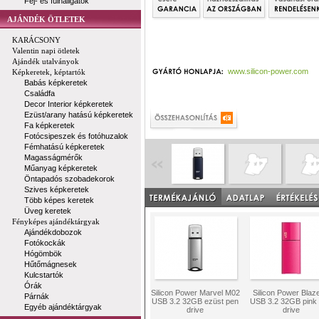
Fej- és fülhallgatók
AJÁNDÉK ÖTLETEK
KARÁCSONY
Valentin napi ötletek
Ajándék utalványok
www.silicon-power.com
Képkeretek, képtartók
Babás képkeretek
Családfa
Decor Interior képkeretek
Ezüst/arany hatású képkeretek
Fa képkeretek
Fotócsipeszek és fotóhuzalok
Fémhatású képkeretek
Magasságmérők
Műanyag képkeretek
Öntapadós szobadekorok
Szives képkeretek
Több képes keretek
Üveg keretek
Fényképes ajándéktárgyak
Ajándékdobozok
Fotókockák
Hógömbök
Hűtőmágnesek
Kulcstartók
Órák
Silicon Power Marvel M02
Silicon Power Blaz
Párnák
USB 3.2 32GB ezüst pen
USB 3.2 32GB pink
Egyéb ajándéktárgyak
drive
drive