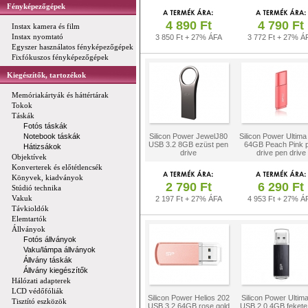
Fényképezőgépek
4 890 Ft
4 790 Ft
Instax kamera és film
Instax nyomtató
3 850 Ft + 27% ÁFA
3 772 Ft + 27% Á
Egyszer használatos fényképezőgépek
Fixfókuszos fényképezőgépek
Kiegészítők, tartozékok
Memóriakártyák és háttértárak
Tokok
Táskák
Fotós táskák
Notebook táskák
Silicon Power JewelJ80
Silicon Power Ultim
USB 3.2 8GB ezüst pen
64GB Peach Pink 
Hátizsákok
drive
drive pen drive
Objektívek
Konverterek és előtétlencsék
Könyvek, kiadványok
2 790 Ft
6 290 Ft
Stúdió technika
Vakuk
2 197 Ft + 27% ÁFA
4 953 Ft + 27% Á
Távkioldók
Elemtartók
Állványok
Fotós állványok
Vaku/lámpa állványok
Állvány táskák
Állvány kiegészítők
Hálózati adapterek
LCD védőfóliák
Silicon Power Helios 202
Silicon Power Ultim
Tisztító eszközök
USB 3.2 64GB rose gold
USB 2.0 4GB fekete