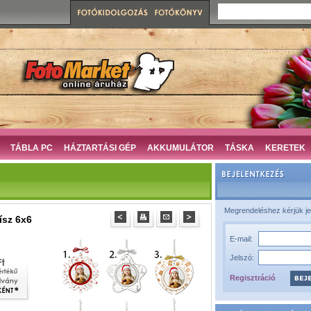
TÁBLA PC
HÁZTARTÁSI GÉP
AKKUMULÁTOR
TÁSKA
KERETEK
Megrendeléshez kérjük je
ísz 6x6
E-mail:
Jelszó:
Regisztráció