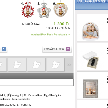
1 390 Ft
1 094 Ft + 27% ÁFA
Átveheti Pick Pack Pontokon is »
térkép
|
Újdonságok
|
Akciós termékek
|
Ügyfélszolgálat
ajelzések
|
Termékértékelés
sítés: 2026. 02. 17. 09:33:42