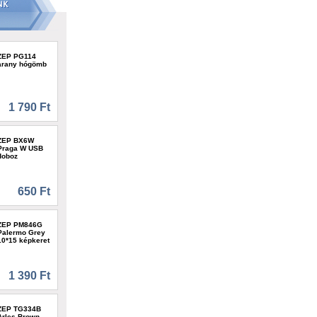
ZEP PG114
arany hógömb
1 790 Ft
ZEP BX6W
Praga W USB
doboz
650 Ft
ZEP PM846G
Palermo Grey
10*15 képkeret
1 390 Ft
ZEP TG334B
Arles Brown