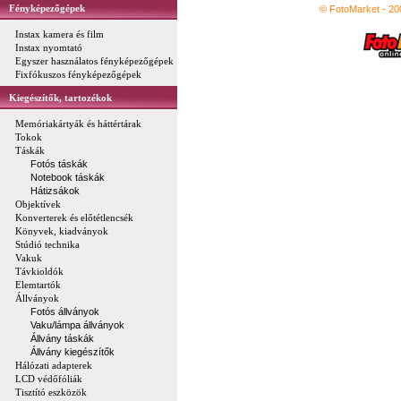
Fényképezőgépek
© FotoMarket - 2
Instax kamera és film
Instax nyomtató
Egyszer használatos fényképezőgépek
Fixfókuszos fényképezőgépek
Kiegészítők, tartozékok
Memóriakártyák és háttértárak
Tokok
Táskák
Fotós táskák
Notebook táskák
Hátizsákok
Objektívek
Konverterek és előtétlencsék
Könyvek, kiadványok
Stúdió technika
Vakuk
Távkioldók
Elemtartók
Állványok
Fotós állványok
Vaku/lámpa állványok
Állvány táskák
Állvány kiegészítők
Hálózati adapterek
LCD védőfóliák
Tisztító eszközök