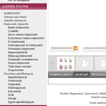
Fej- és fülhallgatók
AJÁNDÉK ÖTLETEK
KARÁCSONY
Valentin napi ötletek
Ajándék utalványok
Képkeretek, képtartók
Babás képkeretek
Családfa
Decor Interior képkeretek
Ezüst/arany hatású képkeretek
Fa képkeretek
Fotócsipeszek és fotóhuzalok
Fémhatású képkeretek
Magasságmérők
Műanyag képkeretek
Öntapadós szobadekorok
Szives képkeretek
Több képes keretek
Üveg keretek
Fényképes ajándéktárgyak
Ajándékdobozok
Fotókockák
Hógömbök
Hűtőmágnesek
Kulcstartók
Főoldal
|
Regisztráció
|
Információ
|
Oldal
Órák
Vásárlói vissz
Párnák
Egyéb ajándéktárgyak
Utolsó adatfris