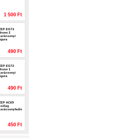
1 500 Ft
ZEP EG73
Bruno 2
karácsonyi
figura
490 Ft
ZEP EG72
Bruno 1
karácsonyi
figura
490 Ft
ZEP AC69
csillag
karácsonyfadísz
450 Ft