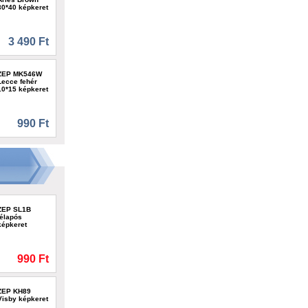
30*40 képkeret
3 490 Ft
ZEP MK546W
Lecce fehér
10*15 képkeret
990 Ft
ZEP SL1B
télapós
képkeret
990 Ft
ZEP KH89
Visby képkeret