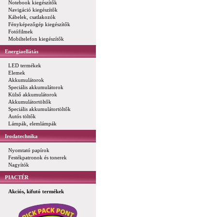
Notebook kiegészítők
Navigáció kiegészítők
Kábelek, csatlakozók
Fényképezőgép kiegészítők
Fotófilmek
Mobiltelefon kiegészítők
Energiaellátás
LED termékek
Elemek
Akkumulátorok
Speciális akkumulátorok
Külső akkumulátorok
Akkumulátortöltők
Speciális akkumulátortöltők
Autós töltők
Lámpák, elemlámpák
Irodatechnika
Nyomtató papírok
Festékpatronok és tonerek
Nagyítók
PIACTÉR
Akciós, kifutó termékek