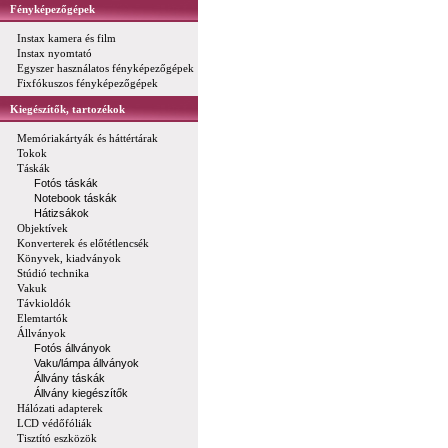
Fényképezőgépek
Instax kamera és film
Instax nyomtató
Egyszer használatos fényképezőgépek
Fixfókuszos fényképezőgépek
Kiegészítők, tartozékok
Memóriakártyák és háttértárak
Tokok
Táskák
Fotós táskák
Notebook táskák
Hátizsákok
Objektívek
Konverterek és előtétlencsék
Könyvek, kiadványok
Stúdió technika
Vakuk
Távkioldók
Elemtartók
Állványok
Fotós állványok
Vaku/lámpa állványok
Állvány táskák
Állvány kiegészítők
Hálózati adapterek
LCD védőfóliák
Tisztító eszközök