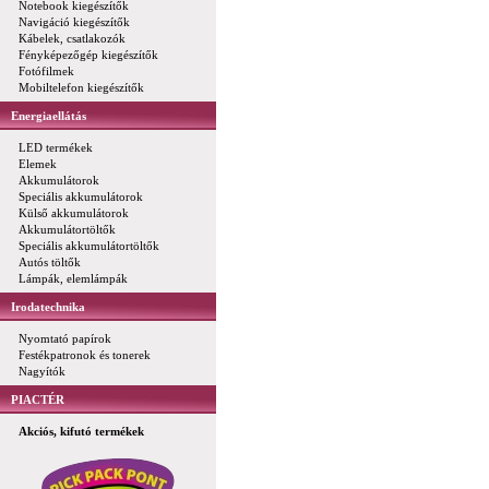
Notebook kiegészítők
Navigáció kiegészítők
Kábelek, csatlakozók
Fényképezőgép kiegészítők
Fotófilmek
Mobiltelefon kiegészítők
Energiaellátás
LED termékek
Elemek
Akkumulátorok
Speciális akkumulátorok
Külső akkumulátorok
Akkumulátortöltők
Speciális akkumulátortöltők
Autós töltők
Lámpák, elemlámpák
Irodatechnika
Nyomtató papírok
Festékpatronok és tonerek
Nagyítók
PIACTÉR
Akciós, kifutó termékek