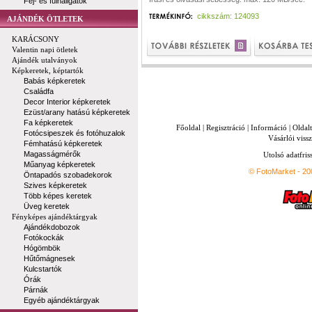
Fej- és fülhallgatók
cikkszám: 124093
AJÁNDÉK ÖTLETEK
KARÁCSONY
Valentin napi ötletek
Ajándék utalványok
Képkeretek, képtartók
Babás képkeretek
Családfa
Decor Interior képkeretek
Ezüst/arany hatású képkeretek
Fa képkeretek
Főoldal
|
Regisztráció
|
Információ
|
Oldal
Fotócsipeszek és fotóhuzalok
Vásárlói vissz
Fémhatású képkeretek
Magasságmérők
Utolsó adatfris
Műanyag képkeretek
© FotoMarket - 2
Öntapadós szobadekorok
Szives képkeretek
Több képes keretek
Üveg keretek
Fényképes ajándéktárgyak
Ajándékdobozok
Fotókockák
Hógömbök
Hűtőmágnesek
Kulcstartók
Órák
Párnák
Egyéb ajándéktárgyak