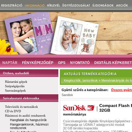
NAPTÁR
FÉNYKÉPEZŐGÉP
GPS
NYOMTATÓ
DIGITÁLIS KÉPKERET
Otthon, szabadidő
Kiegészítők, tartozékok » Memóriakártyák és h
Háztartási gépek
Szépségápolás
Gyártó szűrés a kategóriában:
Összes gyárt
Szerszámgépek
Sandisk
Szórakoztató elektronika
Compact Flash 
Televíziók és tartozákok
32GB
CD és DVD
memóriakártya
Házimozi és audió rendszerek
Hangfalak és hangszórók
Csúcskategóriás digitális fényképezőgépekhez a
Hangprojektorok, házimozi
Támogatja az UDMA 7 adatgyorsító modult
rendszerek
32 GB tárolási kapacitás
Írási és olvasási sebesség: max. 120 MB/sec.