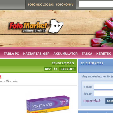
TÁBLA PC
HÁZTARTÁSI GÉP
AKKUMULÁTOR
TÁSKA
KERETEK
Megrendeléshez kérjük je
ó
mo
-
Mira color
E-mail:
Jelszó:
Regisztráció