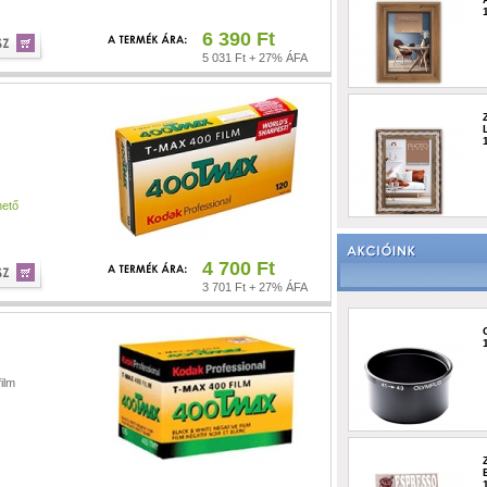
6 390 Ft
5 031 Ft + 27% ÁFA
hető
4 700 Ft
3 701 Ft + 27% ÁFA
ilm