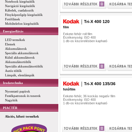
Notebook kiegészítők
Navigáció kiegészítők
Kábelek, csatlakozók
Fényképezőgép kiegészítők
Fotófilmek
Tri-X 400 120
Mobiltelefon kiegészítők
film
Energiaellátás
Fekete-fehér roll film
Érzékenység: ISO 400
LED termékek
1 db-os kiszerelésben kapható
Elemek
Akkumulátorok
Speciális akkumulátorok
Külső akkumulátorok
Akkumulátortöltők
Speciális akkumulátortöltők
Autós töltők
Lámpák, elemlámpák
Irodatechnika
Tri-X 400 135/36
fotófilm
Nyomtató papírok
Festékpatronok és tonerek
Fekete-fehér, 36 kockás negatív film
Érzékenység: ISO 400
Nagyítók
1 db-os kiszerelésben kapható
PIACTÉR
Akciós, kifutó termékek