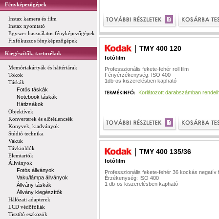
Fényképezőgépek
Instax kamera és film
Instax nyomtató
Egyszer használatos fényképezőgépek
Fixfókuszos fényképezőgépek
TMY 400 120
Kiegészítők, tartozékok
fotófilm
Memóriakártyák és háttértárak
Professzionális fekete-fehér roll film
Tokok
Fényérzékenység: ISO 400
1db-os kiszerelésben kapható
Táskák
Fotós táskák
Korlátozott darabszámban rendel
Notebook táskák
Hátizsákok
Objektívek
Konverterek és előtétlencsék
Könyvek, kiadványok
Stúdió technika
Vakuk
Távkioldók
TMY 400 135/36
Elemtartók
fotófilm
Állványok
Fotós állványok
Professzionális fekete-fehér 36 kockás negatív f
Vaku/lámpa állványok
Érzékenység: ISO 400
1 db-os kiszerelésben kapható
Állvány táskák
Állvány kiegészítők
Hálózati adapterek
LCD védőfóliák
Tisztító eszközök