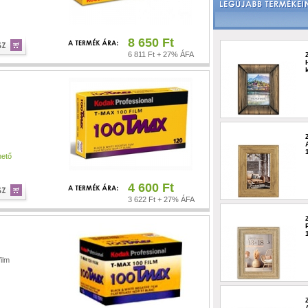
8 650 Ft
6 811 Ft + 27% ÁFA
hető
4 600 Ft
3 622 Ft + 27% ÁFA
ilm