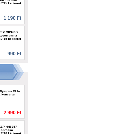
10*15 képkeret
1 190 Ft
ZEP MK346B
Lecce barna
10*15 képkeret
990 Ft
Olympus CLA-
1 konverter
2 990 Ft
ZEP HH8257
Espresso
13*18 képkeret