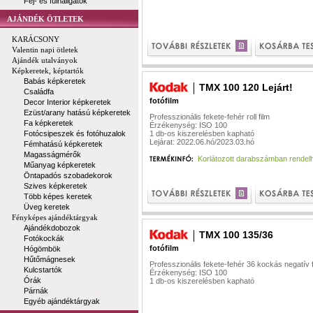
Fej- és fülhallgatók
AJÁNDÉK ÖTLETEK
KARÁCSONY
Valentin napi ötletek
Ajándék utalványok
Képkeretek, képtartók
Babás képkeretek
TMX 100 120 Lejárt!
Családfa
fotófilm
Decor Interior képkeretek
Ezüst/arany hatású képkeretek
Professzionális fekete-fehér roll film
Fa képkeretek
Érzékenység: ISO 100
Fotócsipeszek és fotóhuzalok
1 db-os kiszerelésben kapható
Lejárat: 2022.06.hó/2023.03.hó
Fémhatású képkeretek
Magasságmérők
Korlátozott darabszámban rendel
Műanyag képkeretek
Öntapadós szobadekorok
Szives képkeretek
Több képes keretek
Üveg keretek
Fényképes ajándéktárgyak
Ajándékdobozok
TMX 100 135/36
Fotókockák
fotófilm
Hógömbök
Hűtőmágnesek
Professzionális fekete-fehér 36 kockás negatív f
Kulcstartók
Érzékenység: ISO 100
Órák
1 db-os kiszerelésben kapható
Párnák
Egyéb ajándéktárgyak