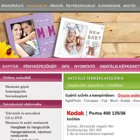
NAPTÁR
FÉNYKÉPEZŐGÉP
GPS
NYOMTATÓ
DIGITÁLIS KÉPKERET
Otthon, szabadidő
Kiegészítők, tartozékok » Fotófilmek
Háztartási gépek
Szépségápolás
Gyártó szűrés a kategóriában:
Összes gyárt
Szerszámgépek
AgfaPhoto
-
Fomapan
-
Fuji
-
Ilford
-
Kodak
-
Kos
Szórakoztató elektronika
Portra 400 135/36
Televíziók és tartozákok
CD és DVD
fotófilm
Házimozi és audió rendszerek
Színes, 36 kockás negatív film
Hangfalak és hangszórók
Érzékenység: ISO 400
Hangprojektorok, házimozi
1 db-os kiszerelésben kapható
rendszerek