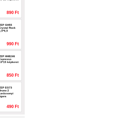
890 Ft
ZEP GH55
Crystal Rock
6,5*6,5
990 Ft
ZEP HH8246
Espresso
10*15 képkeret
850 Ft
ZEP EG73
Bruno 2
karácsonyi
figura
490 Ft