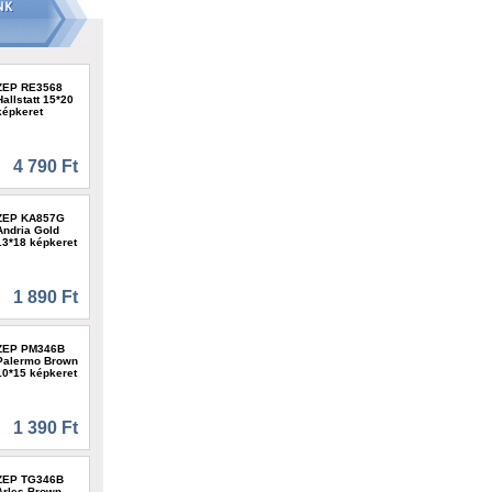
ZEP RE3568
Hallstatt 15*20
képkeret
4 790 Ft
ZEP KA857G
Andria Gold
13*18 képkeret
1 890 Ft
ZEP PM346B
Palermo Brown
10*15 képkeret
1 390 Ft
ZEP TG346B
Arles Brown