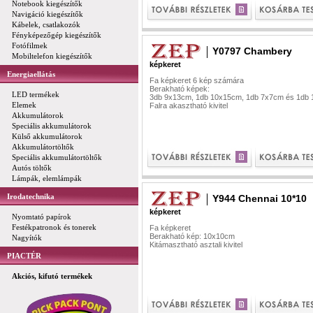
Notebook kiegészítők
Navigáció kiegészítők
Kábelek, csatlakozók
Fényképezőgép kiegészítők
Fotófilmek
Y0797 Chambery
Mobiltelefon kiegészítők
képkeret
Energiaellátás
Fa képkeret 6 kép számára
Berakható képek:
LED termékek
3db 9x13cm, 1db 10x15cm, 1db 7x7cm és 1db
Elemek
Falra akasztható kivitel
Akkumulátorok
Speciális akkumulátorok
Külső akkumulátorok
Akkumulátortöltők
Speciális akkumulátortöltők
Autós töltők
Lámpák, elemlámpák
Irodatechnika
Y944 Chennai 10*10
képkeret
Nyomtató papírok
Festékpatronok és tonerek
Fa képkeret
Berakható kép: 10x10cm
Nagyítók
Kitámasztható asztali kivitel
PIACTÉR
Akciós, kifutó termékek