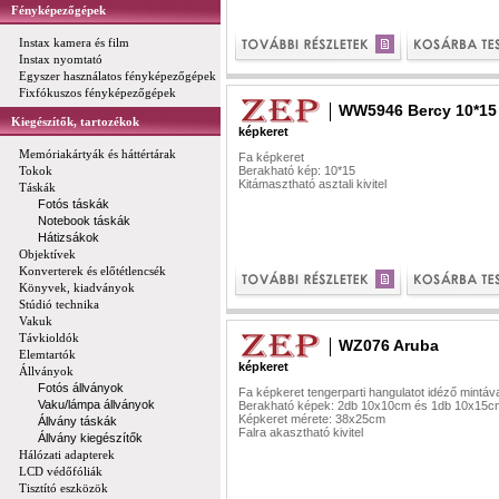
Fényképezőgépek
Instax kamera és film
Instax nyomtató
Egyszer használatos fényképezőgépek
Fixfókuszos fényképezőgépek
WW5946 Bercy 10*15
Kiegészítők, tartozékok
képkeret
Memóriakártyák és háttértárak
Fa képkeret
Tokok
Berakható kép: 10*15
Kitámasztható asztali kivitel
Táskák
Fotós táskák
Notebook táskák
Hátizsákok
Objektívek
Konverterek és előtétlencsék
Könyvek, kiadványok
Stúdió technika
Vakuk
Távkioldók
WZ076 Aruba
Elemtartók
képkeret
Állványok
Fotós állványok
Fa képkeret tengerparti hangulatot idéző mintáv
Vaku/lámpa állványok
Berakható képek: 2db 10x10cm és 1db 10x15c
Képkeret mérete: 38x25cm
Állvány táskák
Falra akasztható kivitel
Állvány kiegészítők
Hálózati adapterek
LCD védőfóliák
Tisztító eszközök