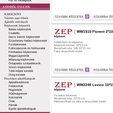
Fej- és fülhallgatók
AJÁNDÉK ÖTLETEK
KARÁCSONY
Valentin napi ötletek
Ajándék utalványok
Képkeretek, képtartók
Babás képkeretek
WW1510 Florent 2*10
Családfa
képkeret
Decor Interior képkeretek
Ezüst/arany hatású képkeretek
Többképes fa képkeret
Fa képkeretek
Képkeret mérete: 16*53 cm
Fotócsipeszek és fotóhuzalok
Berakható kép: 2db 10*15 cm
Falra akasztható kivitel
Fémhatású képkeretek
Magasságmérők
Műanyag képkeretek
Öntapadós szobadekorok
Szives képkeretek
Több képes keretek
Üveg keretek
Fényképes ajándéktárgyak
Ajándékdobozok
WW2246 Levico 10*1
Fotókockák
képkeret
Hógömbök
Hűtőmágnesek
Fa dekor képkeret
Kulcstartók
Berakható kép: 10*15 cm
Órák
Kitámasztható és falra is akasztható kivitel
Párnák
Egyéb ajándéktárgyak