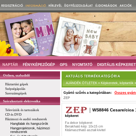
NAPTÁR
FÉNYKÉPEZŐGÉP
GPS
NYOMTATÓ
DIGITÁLIS KÉPKERET
Otthon, szabadidő
AJÁNDÉK ÖTLETEK » Képkeretek, képtartók » 
Háztartási gépek
Szépségápolás
Gyártó szűrés a kategóriában:
Összes gyárt
Szerszámgépek
ZEP
Szórakoztató elektronika
WS8846 Cesare/cica 
Televíziók és tartozákok
CD és DVD
képkeret
Házimozi és audió rendszerek
Fa dekor képkeret
Hangfalak és hangszórók
Berakható kép: 10x15 cm
Hangprojektorok, házimozi
Kitámasztható asztali kivitel
rendszerek