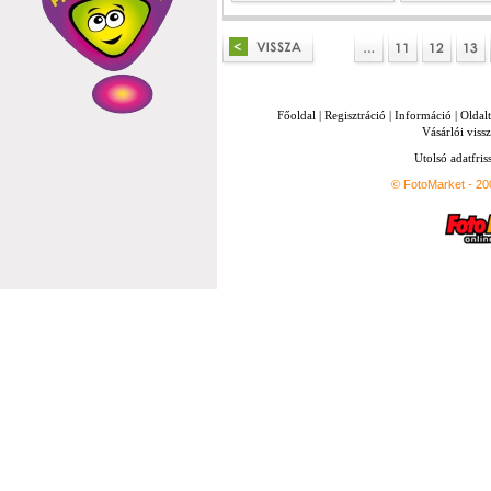
Főoldal
|
Regisztráció
|
Információ
|
Oldal
Vásárlói vissz
Utolsó adatfris
© FotoMarket - 2