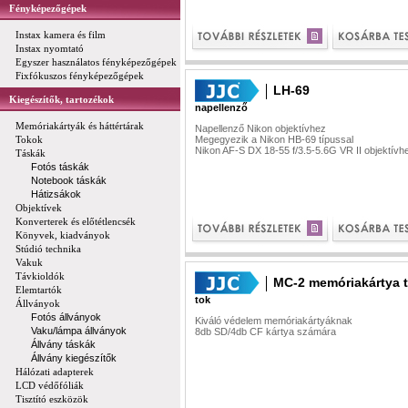
Fényképezőgépek
Instax kamera és film
Instax nyomtató
Egyszer használatos fényképezőgépek
Fixfókuszos fényképezőgépek
LH-69
Kiegészítők, tartozékok
napellenző
Memóriakártyák és háttértárak
Napellenző Nikon objektívhez
Tokok
Megegyezik a Nikon HB-69 típussal
Nikon AF-S DX 18-55 f/3.5-5.6G VR II objektívh
Táskák
Fotós táskák
Notebook táskák
Hátizsákok
Objektívek
Konverterek és előtétlencsék
Könyvek, kiadványok
Stúdió technika
Vakuk
Távkioldók
MC-2 memóriakártya t
Elemtartók
tok
Állványok
Fotós állványok
Kiváló védelem memóriakártyáknak
Vaku/lámpa állványok
8db SD/4db CF kártya számára
Állvány táskák
Állvány kiegészítők
Hálózati adapterek
LCD védőfóliák
Tisztító eszközök