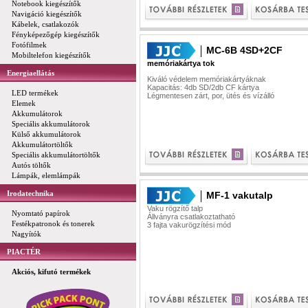
Notebook kiegészítők
Navigáció kiegészítők
Kábelek, csatlakozók
Fényképezőgép kiegészítők
Fotófilmek
MC-6B 4SD+2CF
Mobiltelefon kiegészítők
memóriakártya tok
Energiaellátás
Kiváló védelem memóriakártyáknak
Kapacitás: 4db SD/2db CF kártya
LED termékek
Légmentesen zárt, por, ütés és vízálló
Elemek
Akkumulátorok
Speciális akkumulátorok
Külső akkumulátorok
Akkumulátortöltők
Speciális akkumulátortöltők
Autós töltők
Lámpák, elemlámpák
Irodatechnika
MF-1 vakutalp
Vaku rögzítő talp
Nyomtató papírok
Állványra csatlakoztatható
Festékpatronok és tonerek
3 fajta vakurögzítési mód
Nagyítók
PIACTÉR
Akciós, kifutó termékek