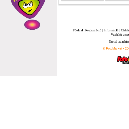
Főoldal
|
Regisztráció
|
Információ
|
Oldal
Vásárlói vissz
Utolsó adatfris
© FotoMarket - 2