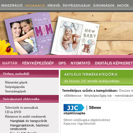
NAPTÁR
FÉNYKÉPEZŐGÉP
GPS
NYOMTATÓ
DIGITÁLIS KÉPKERET
Otthon, szabadidő
Az összes JJC termék áruházunkban
Háztartási gépek
Szépségápolás
Terméktípus szűrés a kategóriában:
Összes t
Szerszámgépek
-
előtétlencse
-
fényképezőgép tok
-
memóriakárt
Szórakoztató elektronika
58mm
Televíziók és tartozákok
CD és DVD
objektívsapka
Házimozi és audió rendszerek
58mm védősapka objektívekhez
Hangfalak és hangszórók
Kapcsos rögzítésmód
Hangprojektorok, házimozi
rendszerek