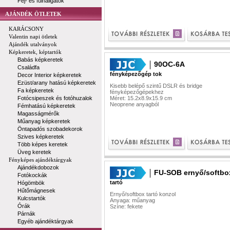
Fej- és fülhallgatók
AJÁNDÉK ÖTLETEK
KARÁCSONY
Valentin napi ötletek
Ajándék utalványok
Képkeretek, képtartók
Babás képkeretek
90OC-6A
Családfa
fényképezőgép tok
Decor Interior képkeretek
Ezüst/arany hatású képkeretek
Kisebb belépő szintű DSLR és bridge
Fa képkeretek
fényképezőgépekhez
Fotócsipeszek és fotóhuzalok
Méret: 15.2x8.9x15.9 cm
Neoprene anyagból
Fémhatású képkeretek
Magasságmérők
Műanyag képkeretek
Öntapadós szobadekorok
Szives képkeretek
Több képes keretek
Üveg keretek
Fényképes ajándéktárgyak
Ajándékdobozok
FU-SOB ernyő/softbox
Fotókockák
tartó
Hógömbök
Hűtőmágnesek
Ernyő/softbox tartó konzol
Kulcstartók
Anyaga: műanyag
Órák
Színe: fekete
Párnák
Egyéb ajándéktárgyak