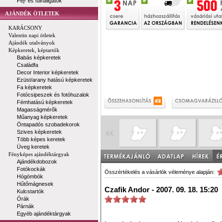
Fej- és fülhallgatók
AJÁNDÉK ÖTLETEK
KARÁCSONY
Valentin napi ötletek
Ajándék utalványok
Képkeretek, képtartók
Babás képkeretek
Családfa
Decor Interior képkeretek
Ezüst/arany hatású képkeretek
Fa képkeretek
Fotócsipeszek és fotóhuzalok
Fémhatású képkeretek
Magasságmérők
Műanyag képkeretek
Öntapadós szobadekorok
Szives képkeretek
Több képes keretek
Üveg keretek
Fényképes ajándéktárgyak
Ajándékdobozok
Fotókockák
Összértékelés a vásárlók véleménye alapján:
Hógömbök
Hűtőmágnesek
Czafik Andor - 2007. 09. 18. 15:20
Kulcstartók
Órák
Párnák
Egyéb ajándéktárgyak