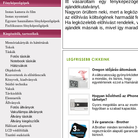
Itt vásároltam egy fényképezőg
Fényképezőgépek
ajándékutalványt.
Nagyon örültem neki, mert a legközel
Instax kamera és film
Instax nyomtató
az előhívás költségének harmadát f
Egyszer használatos fényképezőgépek
Ha legközelebb előhívást rendelek, v
Fixfókuszos fényképezőgépek
ajándék másnak is, mivel így marad
Kiegészítők, tartozékok
Memóriakártyák és háttértárak
Tokok
Táskák
Fotós táskák
Notebook táskák
Hátizsákok
Oregon időjárás-állomások
Objektívek
Konverterek és előtétlencsék
A változatosság gyönyörködtet,
a mondás, és biztos, hogy
Könyvek, kiadványok
egyetértenek ezzel a Hamánál 
Stúdió technika
Vakuk
Távkioldók
Hogyan bővíthető az iPhon
Elemtartók
tárhelye?
Állványok
Gyors megoldás arra az esetr
Fotós állványok
fogyóban a szabad kapacitás.
Vaku/lámpa állványok
Állvány táskák
Állvány kiegészítők
3 év garancia - Brother
Hálózati adapterek
A Brother minden termékére 3
LCD védőfóliák
regisztráción alapuló garanciát
biztosít.
Tisztító eszközök