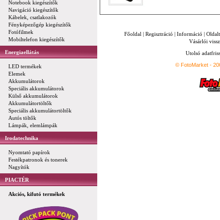
Notebook kiegészítők
Navigáció kiegészítők
Kábelek, csatlakozók
Fényképezőgép kiegészítők
Fotófilmek
Főoldal
|
Regisztráció
|
Információ
|
Oldal
Mobiltelefon kiegészítők
Vásárlói vissz
Energiaellátás
Utolsó adatfris
© FotoMarket - 2
LED termékek
Elemek
Akkumulátorok
Speciális akkumulátorok
Külső akkumulátorok
Akkumulátortöltők
Speciális akkumulátortöltők
Autós töltők
Lámpák, elemlámpák
Irodatechnika
Nyomtató papírok
Festékpatronok és tonerek
Nagyítók
PIACTÉR
Akciós, kifutó termékek