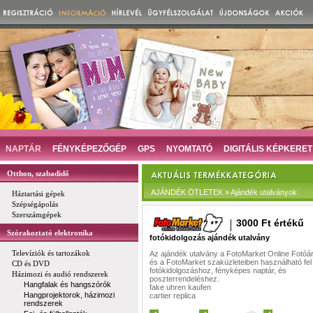
NAPTÁR
FÉNYKÉPEZŐGÉP
GPS
NYOMTATÓ
DIGITÁLIS KÉPKERET
Otthon, szabadidő
AJÁNDÉK ÖTLETEK » Ajándék utalványok
Háztartási gépek
Szépségápolás
Szerszámgépek
3000 Ft értékű
Szórakoztató elektronika
fotókidolgozás ajándék utalvány
Televíziók és tartozákok
Az ajándék utalvány a FotoMarket Online Fotó
és a FotoMarket szaküzleteiben használható fel d
CD és DVD
fotókidolgozáshoz, fényképes naptár, és
Házimozi és audió rendszerek
poszterrendeléshez.
Hangfalak és hangszórók
fake uhren kaufen
Hangprojektorok, házimozi
cartier replica
rendszerek