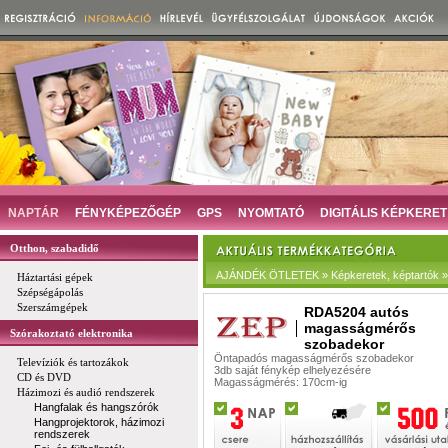
NAPTÁR
FÉNYKÉPEZŐGÉP
GPS
NYOMTATÓ
DIGITÁLIS KÉPKERET
Otthon, szabadidő
AJÁNDÉK ÖTLETEK » Képkeretek, képtartók 
Háztartási gépek
Szépségápolás
Szerszámgépek
RDA5204 autós
magasságmérős
Szórakoztató elektronika
szobadekor
Öntapadós magasságmérős szobadekor
Televíziók és tartozákok
3db saját fénykép elhelyezésére
CD és DVD
Magasságmérés: 170cm-ig
Házimozi és audió rendszerek
Hangfalak és hangszórók
Hangprojektorok, házimozi
rendszerek