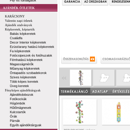
Fej- és fülhallgatók
AJÁNDÉK ÖTLETEK
KARÁCSONY
Valentin napi ötletek
Ajándék utalványok
Képkeretek, képtartók
Babás képkeretek
Családfa
Decor Interior képkeretek
Ezüst/arany hatású képkeretek
Fa képkeretek
Fotócsipeszek és fotóhuzalok
Fémhatású képkeretek
Magasságmérők
Műanyag képkeretek
Öntapadós szobadekorok
Szives képkeretek
Több képes keretek
Üveg keretek
Fényképes ajándéktárgyak
Ajándékdobozok
Fotókockák
Hógömbök
Hűtőmágnesek
Kulcstartók
Órák
Párnák
Egyéb ajándéktárgyak