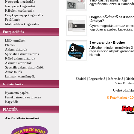
a mondás, és biztos, hogy
Notebook kiegészítők
egyetértenek ezzel a Hamánál 
Navigáció kiegészítők
Kábelek, csatlakozók
Fényképezőgép kiegészítők
Hogyan bővíthető az iPhon
Fotófilmek
tárhelye?
Mobiltelefon kiegészítők
Gyors megoldás arra az esetr
fogyóban a szabad kapacitás.
Energiaellátás
LED termékek
3 év garancia - Brother
Elemek
A Brother minden termékére 3
Akkumulátorok
regisztráción alapuló garanciát
Speciális akkumulátorok
biztosít.
Külső akkumulátorok
Akkumulátortöltők
Speciális akkumulátortöltők
Autós töltők
Lámpák, elemlámpák
Főoldal
|
Regisztráció
|
Információ
|
Oldal
Vásárlói vissz
Irodatechnika
Utolsó adatfris
Nyomtató papírok
Festékpatronok és tonerek
© FotoMarket - 2
Nagyítók
PIACTÉR
Akciós, kifutó termékek