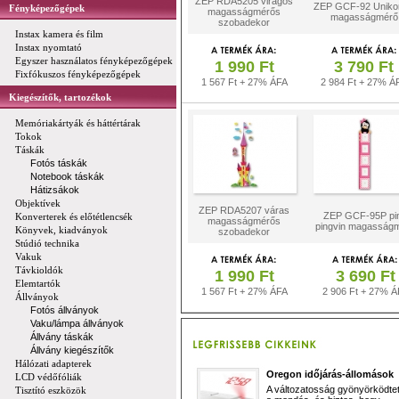
ZEP RDA5205 virágos
ZEP GCF-92 Uniko
Fényképezőgépek
magasságmérős
magasságmérő
szobadekor
Instax kamera és film
Instax nyomtató
Egyszer használatos fényképezőgépek
1 990 Ft
3 790 Ft
Fixfókuszos fényképezőgépek
1 567 Ft + 27% ÁFA
2 984 Ft + 27% Á
Kiegészítők, tartozékok
Memóriakártyák és háttértárak
Tokok
Táskák
Fotós táskák
Notebook táskák
Hátizsákok
Objektívek
ZEP RDA5207 váras
ZEP GCF-95P pi
Konverterek és előtétlencsék
magasságmérős
pingvin magasság
Könyvek, kiadványok
szobadekor
Stúdió technika
Vakuk
Távkioldók
1 990 Ft
3 690 Ft
Elemtartók
1 567 Ft + 27% ÁFA
2 906 Ft + 27% Á
Állványok
Fotós állványok
Vaku/lámpa állványok
Állvány táskák
Állvány kiegészítők
Hálózati adapterek
Oregon időjárás-állomások
LCD védőfóliák
A változatosság gyönyörködtet,
Tisztító eszközök