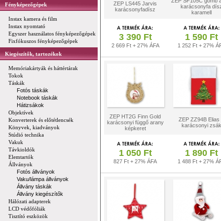
ZEP SF105C gömb a
ZEP LS445 Jarvis
Fényképezőgépek
karácsonyfa dís
karácsonyfadísz
karamell
Instax kamera és film
Instax nyomtató
Egyszer használatos fényképezőgépek
3 390 Ft
1 590 Ft
Fixfókuszos fényképezőgépek
2 669 Ft + 27% ÁFA
1 252 Ft + 27% Á
Kiegészítők, tartozékok
Memóriakártyák és háttértárak
Tokok
Táskák
Fotós táskák
Notebook táskák
Hátizsákok
Objektívek
ZEP HT2G Finn Gold
ZEP ZZ94B Elias
Konverterek és előtétlencsék
karácsonyi függő arany
karácsonyi zsá
Könyvek, kiadványok
képkeret
Stúdió technika
Vakuk
Távkioldók
1 050 Ft
1 890 Ft
Elemtartók
827 Ft + 27% ÁFA
1 488 Ft + 27% Á
Állványok
Fotós állványok
Vaku/lámpa állványok
Állvány táskák
Állvány kiegészítők
Hálózati adapterek
LCD védőfóliák
Tisztító eszközök