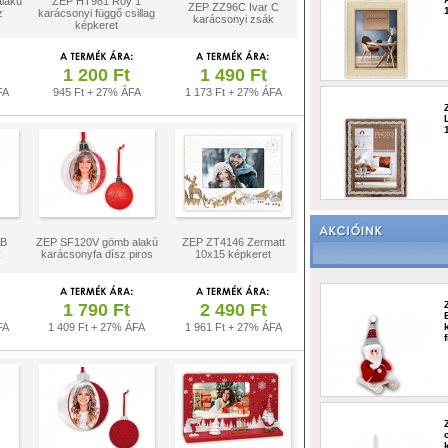
lakú
ZEP HT981 Roy 1
ZEP ZZ96C Ivar C
z
karácsonyi függő csillag
karácsonyi zsák
képkeret
1 200 Ft
1 490 Ft
FA
945 Ft + 27% ÁFA
1 173 Ft + 27% ÁFA
 B
ZEP SF120V gömb alakú
ZEP ZT4146 Zermatt
k
karácsonyfa dísz piros
10x15 képkeret
1 790 Ft
2 490 Ft
FA
1 409 Ft + 27% ÁFA
1 961 Ft + 27% ÁFA