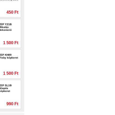
450 Ft
ZEP Y21B
Mikulás
dekoráció
1 500 Ft
ZEP KH89
Visby képkeret
1 500 Ft
ZEP SL1B
télapós
képkeret
990 Ft