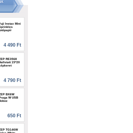
Fuji Instax Mini
Sprinkles
fotópapír
4 490 Ft
ZEP RE3568
Hallstatt 15*20
képkeret
4 790 Ft
ZEP BX6W
Praga W USB
doboz
650 Ft
ZEP TG146W
Arles White