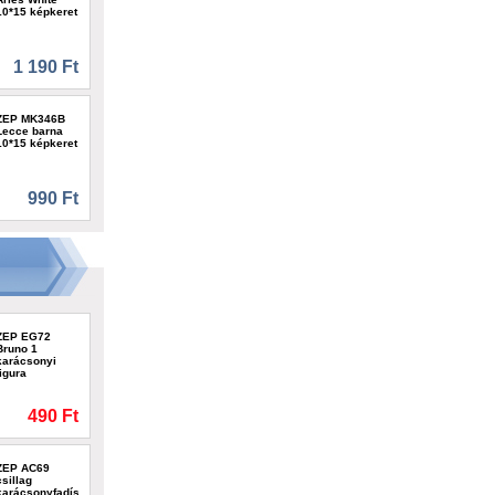
10*15 képkeret
1 190 Ft
ZEP MK346B
Lecce barna
10*15 képkeret
990 Ft
ZEP EG72
Bruno 1
karácsonyi
figura
490 Ft
ZEP AC69
csillag
karácsonyfadísz