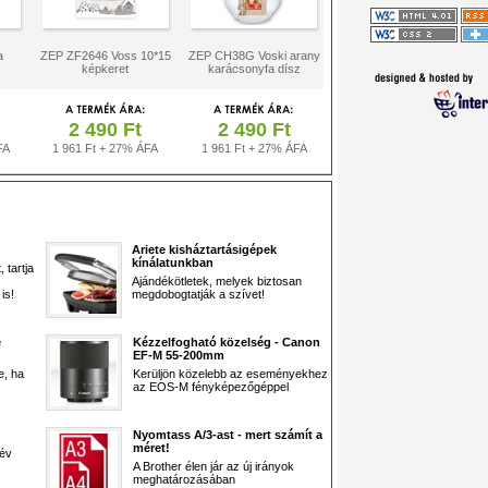
a
ZEP ZF2646 Voss 10*15
ZEP CH38G Voski arany
képkeret
karácsonyfa dísz
2 490 Ft
2 490 Ft
FA
1 961 Ft + 27% ÁFA
1 961 Ft + 27% ÁFA
Ariete kisháztartásigépek
kínálatunkban
 tartja
Ajándékötletek, melyek biztosan
is!
megdobogtatják a szívet!
e
Kézzelfogható közelség - Canon
EF-M 55-200mm
e, ha
Kerüljön közelebb az eseményekhez
az EOS-M fényképezőgéppel
Nyomtass A/3-ast - mert számít a
méret!
 év
A Brother élen jár az új irányok
meghatározásában