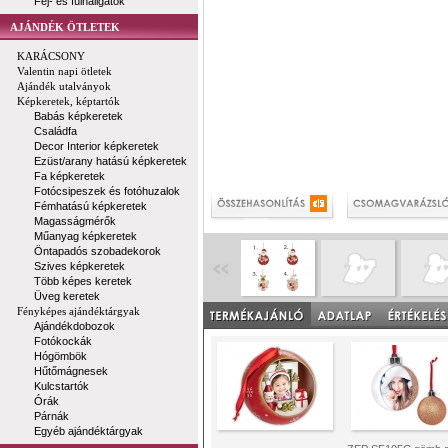
Fej- és fülhallgatók
AJÁNDÉK ÖTLETEK
KARÁCSONY
Valentin napi ötletek
Ajándék utalványok
Képkeretek, képtartók
Babás képkeretek
Családfa
Decor Interior képkeretek
Ezüst/arany hatású képkeretek
Fa képkeretek
Fotócsipeszek és fotóhuzalok
Fémhatású képkeretek
Magasságmérők
Műanyag képkeretek
Öntapadós szobadekorok
Szives képkeretek
Több képes keretek
Üveg keretek
Fényképes ajándéktárgyak
Ajándékdobozok
Fotókockák
Hógömbök
Hűtőmágnesek
Kulcstartók
Órák
Párnák
Egyéb ajándéktárgyak