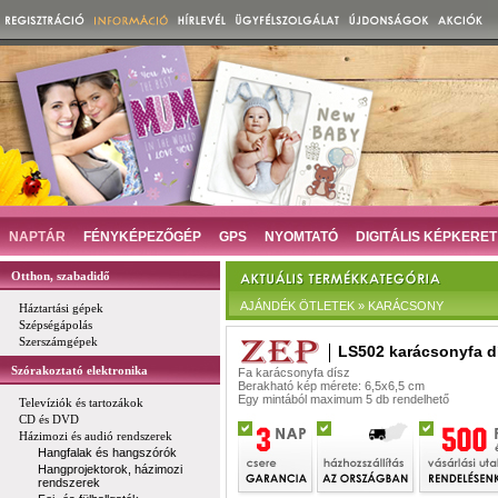
NAPTÁR
FÉNYKÉPEZŐGÉP
GPS
NYOMTATÓ
DIGITÁLIS KÉPKERET
Otthon, szabadidő
AJÁNDÉK ÖTLETEK » KARÁCSONY
Háztartási gépek
Szépségápolás
Szerszámgépek
LS502 karácsonyfa d
Szórakoztató elektronika
Fa karácsonyfa dísz
Berakható kép mérete: 6,5x6,5 cm
Egy mintából maximum 5 db rendelhető
Televíziók és tartozákok
CD és DVD
Házimozi és audió rendszerek
Hangfalak és hangszórók
Hangprojektorok, házimozi
rendszerek