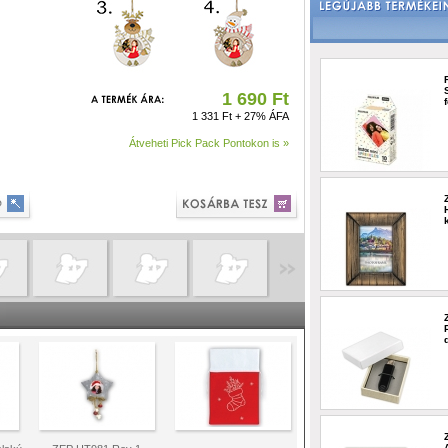
1 690 Ft
1 331 Ft + 27% ÁFA
Átveheti Pick Pack Pontokon is »