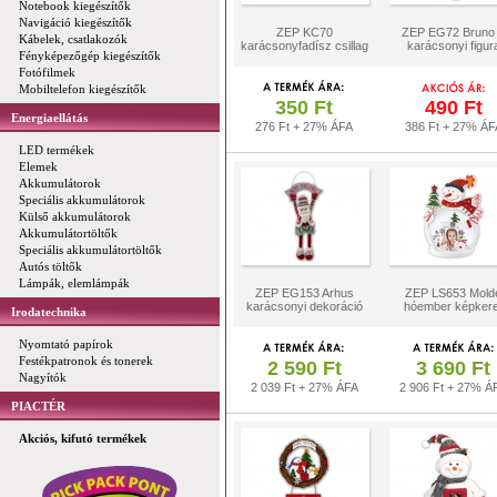
Notebook kiegészítők
Navigáció kiegészítők
ZEP KC70
ZEP EG72 Bruno
Kábelek, csatlakozók
karácsonyfadísz csillag
karácsonyi figur
Fényképezőgép kiegészítők
Fotófilmek
Mobiltelefon kiegészítők
350 Ft
490 Ft
Energiaellátás
276 Ft + 27% ÁFA
386 Ft + 27% ÁF
LED termékek
Elemek
Akkumulátorok
Speciális akkumulátorok
Külső akkumulátorok
Akkumulátortöltők
Speciális akkumulátortöltők
Autós töltők
Lámpák, elemlámpák
ZEP EG153 Arhus
ZEP LS653 Mold
karácsonyi dekoráció
hóember képkere
Irodatechnika
Nyomtató papírok
Festékpatronok és tonerek
2 590 Ft
3 690 Ft
Nagyítók
2 039 Ft + 27% ÁFA
2 906 Ft + 27% Á
PIACTÉR
Akciós, kifutó termékek