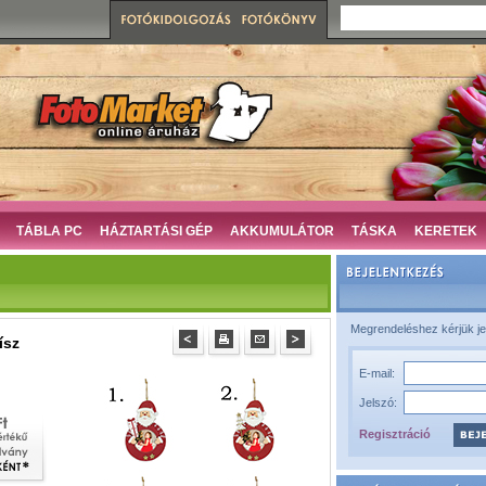
TÁBLA PC
HÁZTARTÁSI GÉP
AKKUMULÁTOR
TÁSKA
KERETEK
Megrendeléshez kérjük je
ísz
E-mail:
Jelszó:
Regisztráció