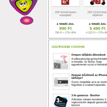
ZEP KH150 Askim
ZEP ZZ203 Rek
kopogtató
képkeret
990 Ft
5 490 Ft
780 Ft + 27% ÁFA
4 323 Ft + 27% Á
Oregon időjárás-állomások
A változatosság gyönyörködtet,
a mondás, és biztos, hogy
egyetértenek ezzel a Hamánál 
Hogyan bővíthető az iPhon
tárhelye?
Gyors megoldás arra az esetr
fogyóban a szabad kapacitás.
3 év garancia - Brother
A Brother minden termékére 3
regisztráción alapuló garanciát
biztosít.