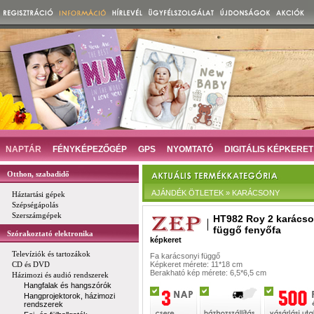
NAPTÁR
FÉNYKÉPEZŐGÉP
GPS
NYOMTATÓ
DIGITÁLIS KÉPKERET
Otthon, szabadidő
AJÁNDÉK ÖTLETEK » KARÁCSONY
Háztartási gépek
Szépségápolás
Szerszámgépek
HT982 Roy 2 karácso
függő fenyőfa
Szórakoztató elektronika
képkeret
Televíziók és tartozákok
Fa karácsonyi függő
CD és DVD
Képkeret mérete: 11*18 cm
Berakható kép mérete: 6,5*6,5 cm
Házimozi és audió rendszerek
Hangfalak és hangszórók
Hangprojektorok, házimozi
rendszerek