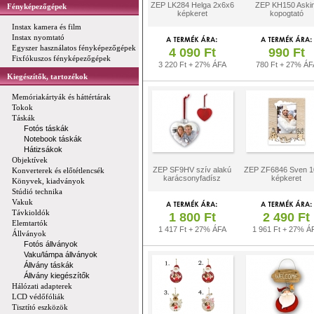
ZEP LK284 Helga 2x6x6
ZEP KH150 Aski
Fényképezőgépek
képkeret
kopogtató
Instax kamera és film
Instax nyomtató
Egyszer használatos fényképezőgépek
4 090 Ft
990 Ft
Fixfókuszos fényképezőgépek
3 220 Ft + 27% ÁFA
780 Ft + 27% ÁF
Kiegészítők, tartozékok
Memóriakártyák és háttértárak
Tokok
Táskák
Fotós táskák
Notebook táskák
Hátizsákok
Objektívek
ZEP SF9HV szív alakú
ZEP ZF6846 Sven 1
Konverterek és előtétlencsék
karácsonyfadísz
képkeret
Könyvek, kiadványok
Stúdió technika
Vakuk
Távkioldók
1 800 Ft
2 490 Ft
Elemtartók
1 417 Ft + 27% ÁFA
1 961 Ft + 27% Á
Állványok
Fotós állványok
Vaku/lámpa állványok
Állvány táskák
Állvány kiegészítők
Hálózati adapterek
LCD védőfóliák
Tisztító eszközök