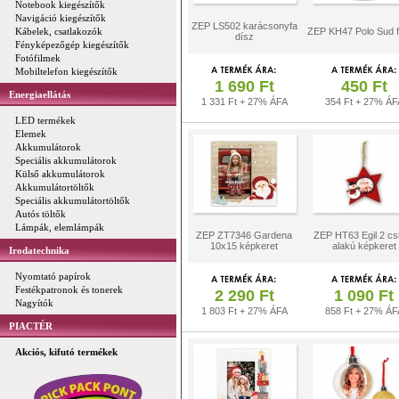
Notebook kiegészítők
Navigáció kiegészítők
ZEP LS502 karácsonyfa
Kábelek, csatlakozók
ZEP KH47 Polo Sud 
dísz
Fényképezőgép kiegészítők
Fotófilmek
Mobiltelefon kiegészítők
1 690 Ft
450 Ft
Energiaellátás
1 331 Ft + 27% ÁFA
354 Ft + 27% ÁF
LED termékek
Elemek
Akkumulátorok
Speciális akkumulátorok
Külső akkumulátorok
Akkumulátortöltők
Speciális akkumulátortöltők
Autós töltők
Lámpák, elemlámpák
ZEP ZT7346 Gardena
ZEP HT63 Egil 2 csi
10x15 képkeret
alakú képkeret
Irodatechnika
Nyomtató papírok
Festékpatronok és tonerek
2 290 Ft
1 090 Ft
Nagyítók
1 803 Ft + 27% ÁFA
858 Ft + 27% ÁF
PIACTÉR
Akciós, kifutó termékek