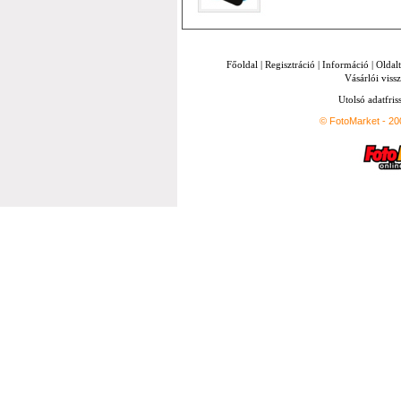
Főoldal
|
Regisztráció
|
Információ
|
Oldal
Vásárlói vissz
Utolsó adatfris
© FotoMarket - 2