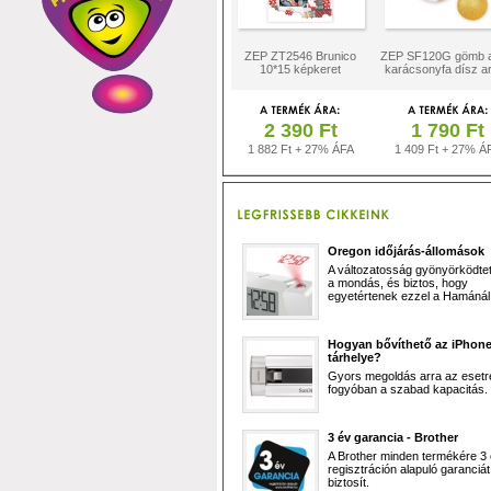
ZEP ZT2546 Brunico
ZEP SF120G gömb a
10*15 képkeret
karácsonyfa dísz a
2 390 Ft
1 790 Ft
1 882 Ft + 27% ÁFA
1 409 Ft + 27% Á
Oregon időjárás-állomások
A változatosság gyönyörködtet,
a mondás, és biztos, hogy
egyetértenek ezzel a Hamánál 
Hogyan bővíthető az iPhon
tárhelye?
Gyors megoldás arra az esetr
fogyóban a szabad kapacitás.
3 év garancia - Brother
A Brother minden termékére 3
regisztráción alapuló garanciát
biztosít.