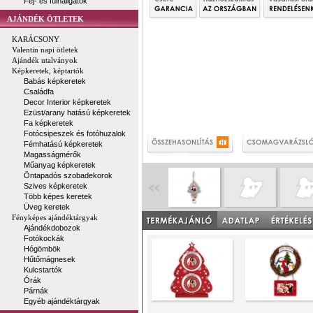
Fej- és fülhallgatók
AJÁNDÉK ÖTLETEK
KARÁCSONY
Valentin napi ötletek
Ajándék utalványok
Képkeretek, képtartók
Babás képkeretek
Családfa
Decor Interior képkeretek
Ezüst/arany hatású képkeretek
Fa képkeretek
Fotócsipeszek és fotóhuzalok
Fémhatású képkeretek
Magasságmérők
Műanyag képkeretek
Öntapadós szobadekorok
Szives képkeretek
Több képes keretek
Üveg keretek
Fényképes ajándéktárgyak
Ajándékdobozok
Fotókockák
Hógömbök
Hűtőmágnesek
Kulcstartók
Órák
Párnák
Egyéb ajándéktárgyak