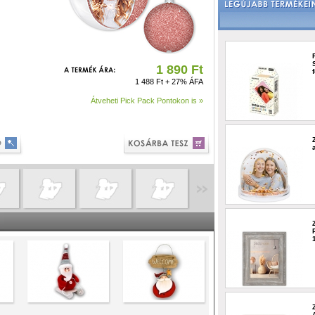
1 890 Ft
1 488 Ft + 27% ÁFA
Átveheti Pick Pack Pontokon is »