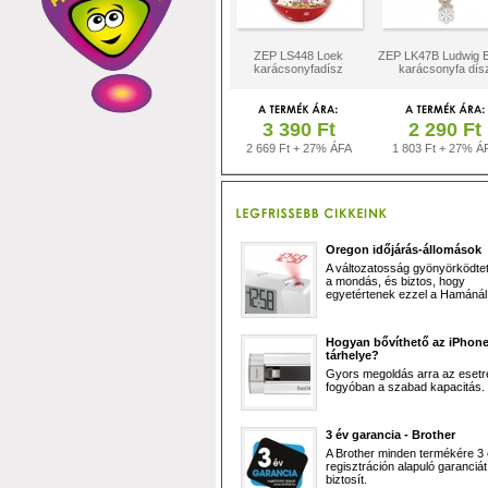
ZEP LS448 Loek
ZEP LK47B Ludwig B
karácsonyfadísz
karácsonyfa dís
3 390 Ft
2 290 Ft
2 669 Ft + 27% ÁFA
1 803 Ft + 27% Á
Oregon időjárás-állomások
A változatosság gyönyörködtet,
a mondás, és biztos, hogy
egyetértenek ezzel a Hamánál 
Hogyan bővíthető az iPhon
tárhelye?
Gyors megoldás arra az esetr
fogyóban a szabad kapacitás.
3 év garancia - Brother
A Brother minden termékére 3
regisztráción alapuló garanciát
biztosít.