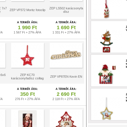
C 7x7
ZEP LS502 karácsonyfa
ZEP VP372 Moritz fotoclip
z
dísz
1 990 Ft
1 690 Ft
FA
1 567 Ft + 27% ÁFA
1 331 Ft + 27% ÁFA
x6x6
ZEP KC70
ZEP VP87EN Kevin EN
karácsonyfadísz csillag
350 Ft
2 690 Ft
FA
276 Ft + 27% ÁFA
2 118 Ft + 27% ÁFA