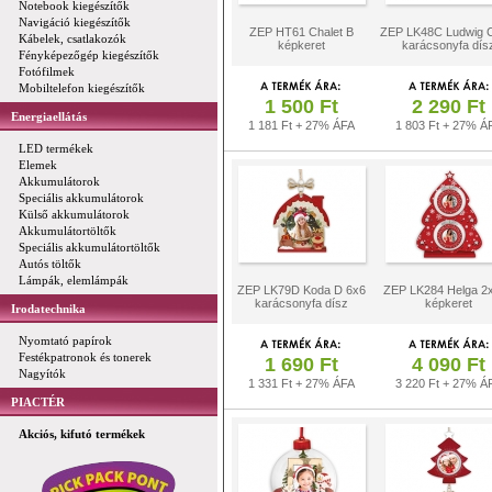
Notebook kiegészítők
Navigáció kiegészítők
ZEP HT61 Chalet B
ZEP LK48C Ludwig 
Kábelek, csatlakozók
képkeret
karácsonyfa dís
Fényképezőgép kiegészítők
Fotófilmek
Mobiltelefon kiegészítők
1 500 Ft
2 290 Ft
Energiaellátás
1 181 Ft + 27% ÁFA
1 803 Ft + 27% Á
LED termékek
Elemek
Akkumulátorok
Speciális akkumulátorok
Külső akkumulátorok
Akkumulátortöltők
Speciális akkumulátortöltők
Autós töltők
Lámpák, elemlámpák
ZEP LK79D Koda D 6x6
ZEP LK284 Helga 2
karácsonyfa dísz
képkeret
Irodatechnika
Nyomtató papírok
Festékpatronok és tonerek
1 690 Ft
4 090 Ft
Nagyítók
1 331 Ft + 27% ÁFA
3 220 Ft + 27% Á
PIACTÉR
Akciós, kifutó termékek