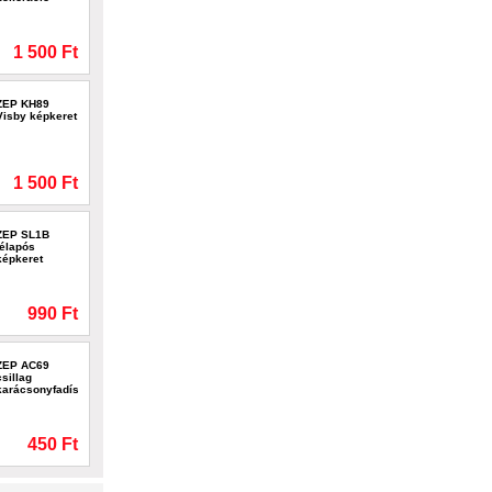
1 500 Ft
ZEP KH89
Visby képkeret
1 500 Ft
ZEP SL1B
télapós
képkeret
990 Ft
ZEP AC69
csillag
karácsonyfadísz
450 Ft