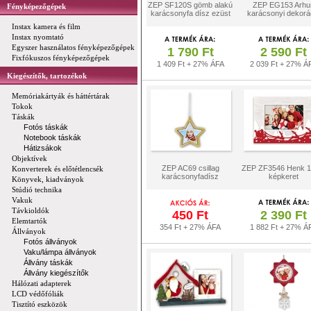
ZEP SF120S gömb alakú
ZEP EG153 Arhu
Fényképezőgépek
karácsonyfa dísz ezüst
karácsonyi dekorá
Instax kamera és film
Instax nyomtató
Egyszer használatos fényképezőgépek
1 790 Ft
2 590 Ft
Fixfókuszos fényképezőgépek
1 409 Ft + 27% ÁFA
2 039 Ft + 27% Á
Kiegészítők, tartozékok
Memóriakártyák és háttértárak
Tokok
Táskák
Fotós táskák
Notebook táskák
Hátizsákok
Objektívek
ZEP AC69 csillag
ZEP ZF3546 Henk 1
Konverterek és előtétlencsék
karácsonyfadísz
képkeret
Könyvek, kiadványok
Stúdió technika
Vakuk
Távkioldók
450 Ft
2 390 Ft
Elemtartók
354 Ft + 27% ÁFA
1 882 Ft + 27% Á
Állványok
Fotós állványok
Vaku/lámpa állványok
Állvány táskák
Állvány kiegészítők
Hálózati adapterek
LCD védőfóliák
Tisztító eszközök