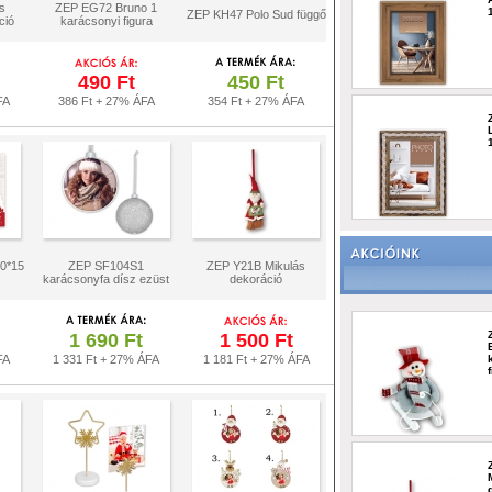
s
ZEP EG72 Bruno 1
ZEP KH47 Polo Sud függő
ció
karácsonyi figura
490 Ft
450 Ft
FA
386 Ft + 27% ÁFA
354 Ft + 27% ÁFA
0*15
ZEP SF104S1
ZEP Y21B Mikulás
karácsonyfa dísz ezüst
dekoráció
1 690 Ft
1 500 Ft
FA
1 331 Ft + 27% ÁFA
1 181 Ft + 27% ÁFA