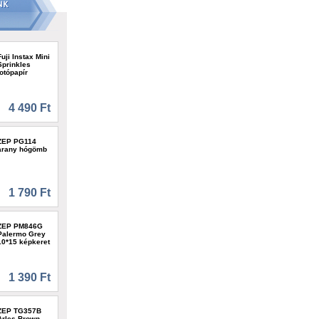
Fuji Instax Mini
Sprinkles
fotópapír
4 490 Ft
ZEP PG114
arany hógömb
1 790 Ft
ZEP PM846G
Palermo Grey
10*15 képkeret
1 390 Ft
ZEP TG357B
Arles Brown