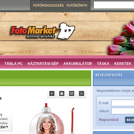
TÁBLA PC
HÁZTARTÁSI GÉP
AKKUMULÁTOR
TÁSKA
KERETEK
Megrendeléshez kérjük je
k
E-mail:
Jelszó:
Regisztráció