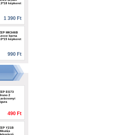
13*18 képkeret
1 390 Ft
ZEP MK346B
Lecce barna
10*15 képkeret
990 Ft
ZEP EG73
Bruno 2
karácsonyi
figura
490 Ft
ZEP Y21B
Mikulás
dekoráció