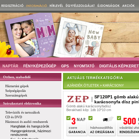
NAPTÁR
FÉNYKÉPEZŐGÉP
GPS
NYOMTATÓ
DIGITÁLIS KÉPKERET
Otthon, szabadidő
AJÁNDÉK ÖTLETEK » KARÁCSONY
Háztartási gépek
Szépségápolás
Szerszámgépek
SF120P1 gömb alakú
karácsonyfa dísz pin
Szórakoztató elektronika
Gömb alakú karácsonyfadísz
Berakható kép: 1db 10*10 cm
Televíziók és tartozákok
CD és DVD
Házimozi és audió rendszerek
Hangfalak és hangszórók
Hangprojektorok, házimozi
rendszerek