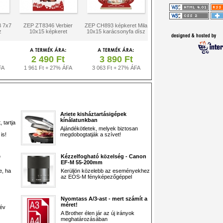
 7x7
ZEP ZT8346 Verbier
ZEP CH893 képkeret Mila
z
10x15 képkeret
10x15 karácsonyfa dísz
2 490 Ft
3 890 Ft
FA
1 961 Ft + 27% ÁFA
3 063 Ft + 27% ÁFA
Ariete kisháztartásigépek
kínálatunkban
 tartja
Ajándékötletek, melyek biztosan
is!
megdobogtatják a szívet!
e
Kézzelfogható közelség - Canon
EF-M 55-200mm
e, ha
Kerüljön közelebb az eseményekhez
az EOS-M fényképezőgéppel
Nyomtass A/3-ast - mert számít a
méret!
 év
A Brother élen jár az új irányok
meghatározásában