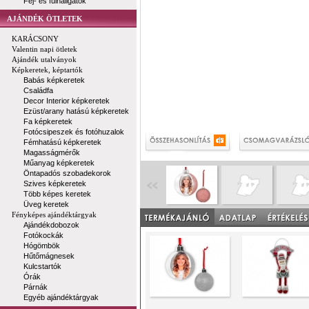
Fej- és fülhallgatók
AJÁNDÉK ÖTLETEK
KARÁCSONY
Valentin napi ötletek
Ajándék utalványok
Képkeretek, képtartók
Babás képkeretek
Családfa
Decor Interior képkeretek
Ezüst/arany hatású képkeretek
Fa képkeretek
Fotócsipeszek és fotóhuzalok
Fémhatású képkeretek
Magasságmérők
Műanyag képkeretek
Öntapadós szobadekorok
Szives képkeretek
Több képes keretek
Üveg keretek
Fényképes ajándéktárgyak
Ajándékdobozok
Fotókockák
Hógömbök
Hűtőmágnesek
Kulcstartók
Órák
Párnák
Egyéb ajándéktárgyak