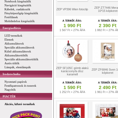
Notebook kiegészítők
Navigáció kiegészítők
ZEP ZT7446 Mera
Kábelek, csatlakozók
ZEP VP396 Wien fotoclip
10*15 képkeret
Fényképezőgép kiegészítők
Fotófilmek
Mobiltelefon kiegészítők
1 990 Ft
2 390 Ft
Energiaellátás
1 567 Ft + 27% ÁFA
1 882 Ft + 27% Á
LED termékek
Elemek
Akkumulátorok
Speciális akkumulátorok
Külső akkumulátorok
Akkumulátortöltők
Speciális akkumulátortöltők
Autós töltők
Lámpák, elemlámpák
ZEP SF105C gömb alakú
ZEP ZF6846 Sven 1
karácsonyfa dísz
képkeret
Irodatechnika
karamell
Nyomtató papírok
Festékpatronok és tonerek
1 590 Ft
2 490 Ft
Nagyítók
1 252 Ft + 27% ÁFA
1 961 Ft + 27% Á
PIACTÉR
Akciós, kifutó termékek