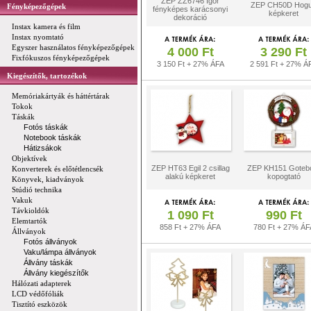
ZEP ZZ6746 Igor
ZEP CH50D Hog
Fényképezőgépek
fényképes karácsonyi
képkeret
dekoráció
Instax kamera és film
Instax nyomtató
Egyszer használatos fényképezőgépek
4 000 Ft
3 290 Ft
Fixfókuszos fényképezőgépek
3 150 Ft + 27% ÁFA
2 591 Ft + 27% Á
Kiegészítők, tartozékok
Memóriakártyák és háttértárak
Tokok
Táskák
Fotós táskák
Notebook táskák
Hátizsákok
Objektívek
ZEP HT63 Egil 2 csillag
ZEP KH151 Goteb
Konverterek és előtétlencsék
alakú képkeret
kopogtató
Könyvek, kiadványok
Stúdió technika
Vakuk
Távkioldók
1 090 Ft
990 Ft
Elemtartók
858 Ft + 27% ÁFA
780 Ft + 27% ÁF
Állványok
Fotós állványok
Vaku/lámpa állványok
Állvány táskák
Állvány kiegészítők
Hálózati adapterek
LCD védőfóliák
Tisztító eszközök