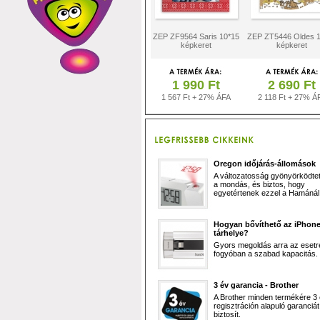
ZEP ZF9564 Saris 10*15
ZEP ZT5446 Oldes 
képkeret
képkeret
1 990 Ft
2 690 Ft
1 567 Ft + 27% ÁFA
2 118 Ft + 27% Á
Oregon időjárás-állomások
A változatosság gyönyörködtet,
a mondás, és biztos, hogy
egyetértenek ezzel a Hamánál 
Hogyan bővíthető az iPhon
tárhelye?
Gyors megoldás arra az esetr
fogyóban a szabad kapacitás.
3 év garancia - Brother
A Brother minden termékére 3
regisztráción alapuló garanciát
biztosít.