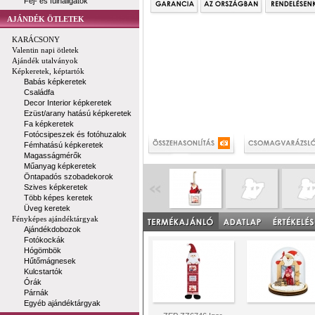
Fej- és fülhallgatók
AJÁNDÉK ÖTLETEK
KARÁCSONY
Valentin napi ötletek
Ajándék utalványok
Képkeretek, képtartók
Babás képkeretek
Családfa
Decor Interior képkeretek
Ezüst/arany hatású képkeretek
Fa képkeretek
Fotócsipeszek és fotóhuzalok
Fémhatású képkeretek
Magasságmérők
Műanyag képkeretek
Öntapadós szobadekorok
Szives képkeretek
Több képes keretek
Üveg keretek
Fényképes ajándéktárgyak
Ajándékdobozok
Fotókockák
Hógömbök
Hűtőmágnesek
Kulcstartók
Órák
Párnák
Egyéb ajándéktárgyak