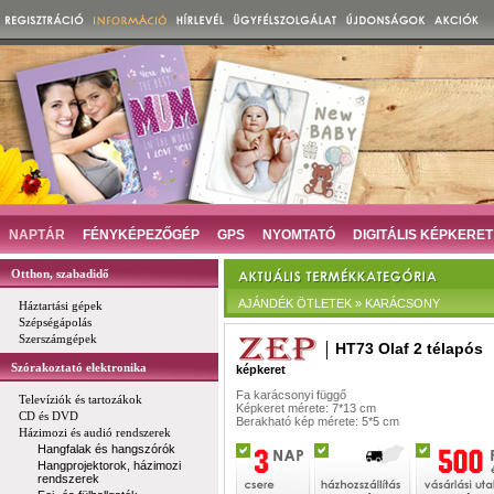
NAPTÁR
FÉNYKÉPEZŐGÉP
GPS
NYOMTATÓ
DIGITÁLIS KÉPKERET
Otthon, szabadidő
AJÁNDÉK ÖTLETEK » KARÁCSONY
Háztartási gépek
Szépségápolás
Szerszámgépek
HT73 Olaf 2 télapós
Szórakoztató elektronika
képkeret
Fa karácsonyi függő
Televíziók és tartozákok
Képkeret mérete: 7*13 cm
CD és DVD
Berakható kép mérete: 5*5 cm
Házimozi és audió rendszerek
Hangfalak és hangszórók
Hangprojektorok, házimozi
rendszerek