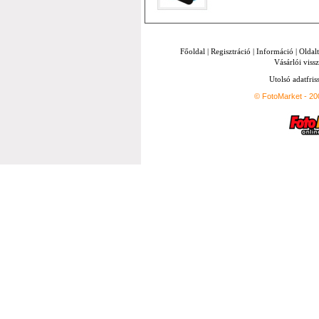
Főoldal
|
Regisztráció
|
Információ
|
Oldal
Vásárlói vissz
Utolsó adatfris
© FotoMarket - 2