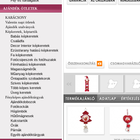
Fej- és fülhallgatók
AJÁNDÉK ÖTLETEK
KARÁCSONY
Valentin napi ötletek
Ajándék utalványok
Képkeretek, képtartók
Babás képkeretek
Családfa
Decor Interior képkeretek
Ezüst/arany hatású képkeretek
Fa képkeretek
Fotócsipeszek és fotóhuzalok
Fémhatású képkeretek
Magasságmérők
Műanyag képkeretek
Öntapadós szobadekorok
Szives képkeretek
Több képes keretek
Üveg keretek
Fényképes ajándéktárgyak
Ajándékdobozok
Fotókockák
Hógömbök
Hűtőmágnesek
Kulcstartók
Órák
Párnák
Egyéb ajándéktárgyak