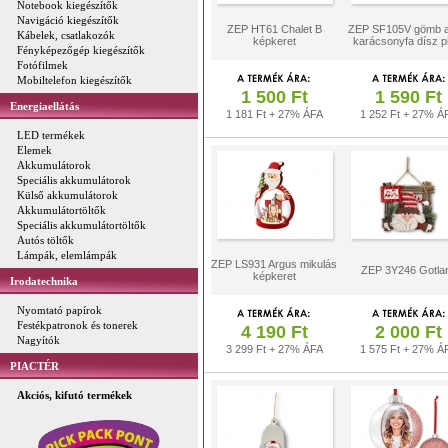
Notebook kiegészítők
Navigáció kiegészítők
ZEP HT61 Chalet B
ZEP SF105V gömb a
Kábelek, csatlakozók
képkeret
karácsonyfa dísz p
Fényképezőgép kiegészítők
Fotófilmek
Mobiltelefon kiegészítők
1 500 Ft
1 590 Ft
Energiaellátás
1 181 Ft + 27% ÁFA
1 252 Ft + 27% Á
LED termékek
Elemek
Akkumulátorok
Speciális akkumulátorok
Külső akkumulátorok
Akkumulátortöltők
Speciális akkumulátortöltők
Autós töltők
Lámpák, elemlámpák
ZEP LS931 Argus mikulás
ZEP 3Y246 Gotla
képkeret
Irodatechnika
Nyomtató papírok
Festékpatronok és tonerek
4 190 Ft
2 000 Ft
Nagyítók
3 299 Ft + 27% ÁFA
1 575 Ft + 27% Á
PIACTÉR
Akciós, kifutó termékek