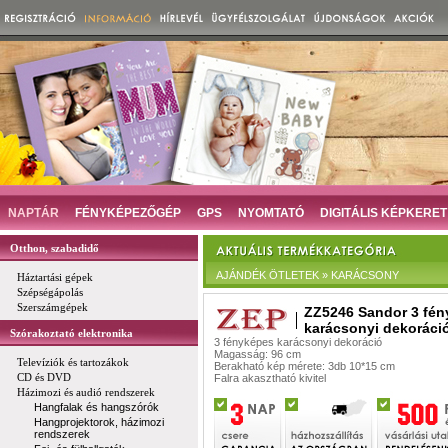
NAPTÁR
FÉNYKÉPEZŐGÉP
GPS
NYOMTATÓ
DIGITÁLIS KÉPKERET
Otthon, szabadidő
AJÁNDÉK ÖTLETEK » KARÁCSONY
Háztartási gépek
Szépségápolás
Szerszámgépek
ZZ5246 Sandor 3 fé
karácsonyi dekoráci
Szórakoztató elektronika
3 fényképes karácsonyi dekoráció
Magasság: 96 cm
Televíziók és tartozákok
Berakható kép mérete: 3db 10*15 cm
CD és DVD
Falra akasztható kivitel
Házimozi és audió rendszerek
Hangfalak és hangszórók
Hangprojektorok, házimozi
rendszerek