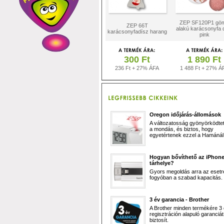
ZEP SF120P1 gö
ZEP 66T
alakú karácsonyfa 
karácsonyfadísz harang
pink
300 Ft
1 890 Ft
236 Ft + 27% ÁFA
1 488 Ft + 27% Á
Oregon időjárás-állomások
A változatosság gyönyörködtet,
a mondás, és biztos, hogy
egyetértenek ezzel a Hamánál 
Hogyan bővíthető az iPhon
tárhelye?
Gyors megoldás arra az esetr
fogyóban a szabad kapacitás.
3 év garancia - Brother
A Brother minden termékére 3
regisztráción alapuló garanciát
biztosít.