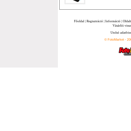
Főoldal
|
Regisztráció
|
Információ
|
Oldal
Vásárlói vissz
Utolsó adatfris
© FotoMarket - 2