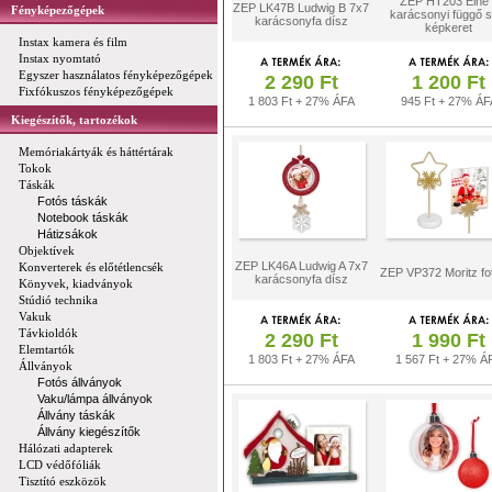
ZEP HT203 Eine 
ZEP LK47B Ludwig B 7x7
Fényképezőgépek
karácsonyi függő s
karácsonyfa dísz
képkeret
Instax kamera és film
Instax nyomtató
Egyszer használatos fényképezőgépek
2 290 Ft
1 200 Ft
Fixfókuszos fényképezőgépek
1 803 Ft + 27% ÁFA
945 Ft + 27% ÁF
Kiegészítők, tartozékok
Memóriakártyák és háttértárak
Tokok
Táskák
Fotós táskák
Notebook táskák
Hátizsákok
Objektívek
ZEP LK46A Ludwig A 7x7
Konverterek és előtétlencsék
ZEP VP372 Moritz fot
karácsonyfa dísz
Könyvek, kiadványok
Stúdió technika
Vakuk
Távkioldók
2 290 Ft
1 990 Ft
Elemtartók
1 803 Ft + 27% ÁFA
1 567 Ft + 27% Á
Állványok
Fotós állványok
Vaku/lámpa állványok
Állvány táskák
Állvány kiegészítők
Hálózati adapterek
LCD védőfóliák
Tisztító eszközök