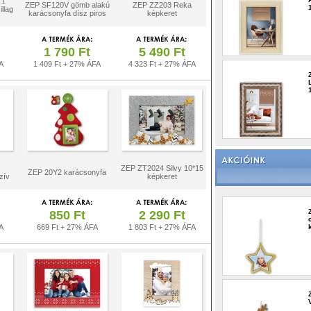
 1
ZEP SF120V gömb alakú
ZEP ZZ203 Reka
llag
karácsonyfa dísz piros
képkeret
1 790 Ft
5 490 Ft
A
1 409 Ft + 27% ÁFA
4 323 Ft + 27% ÁFA
ZEP ZT2024 Silvy 10*15
ZEP 20Y2 karácsonyfa
zív
képkeret
850 Ft
2 290 Ft
A
669 Ft + 27% ÁFA
1 803 Ft + 27% ÁFA