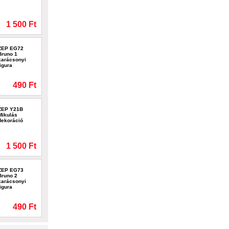
1 500 Ft
ZEP EG72
Bruno 1
karácsonyi
figura
490 Ft
ZEP Y21B
Mikulás
dekoráció
1 500 Ft
ZEP EG73
Bruno 2
karácsonyi
figura
490 Ft