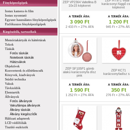
ZEP HT971 Vidar
ZEP VP2364 Valtellina B
Fényképezőgépek
karácsonyi függő csi
10x15 képkeret
képkeret
Instax kamera és film
Instax nyomtató
Egyszer használatos fényképezőgépek
3 090 Ft
1 200 Ft
Fixfókuszos fényképezőgépek
2 433 Ft + 27% ÁFA
945 Ft + 27% ÁF
Kiegészítők, tartozékok
Memóriakártyák és háttértárak
Tokok
Táskák
Fotós táskák
Notebook táskák
Hátizsákok
Objektívek
ZEP SF105P1 gömb
ZEP KC71
Konverterek és előtétlencsék
alakú karácsonyfa dísz
karácsonyfadísz s
Könyvek, kiadványok
pink
Stúdió technika
Vakuk
Távkioldók
1 590 Ft
350 Ft
Elemtartók
1 252 Ft + 27% ÁFA
276 Ft + 27% ÁF
Állványok
Fotós állványok
Vaku/lámpa állványok
Állvány táskák
Állvány kiegészítők
Hálózati adapterek
LCD védőfóliák
Tisztító eszközök