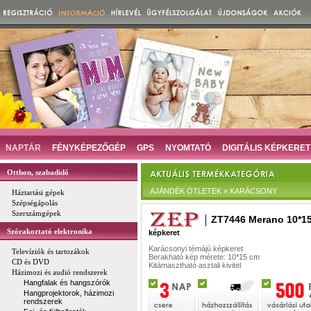
NAPTÁR
FÉNYKÉPEZŐGÉP
GPS
NYOMTATÓ
DIGITÁLIS KÉPKERET
Otthon, szabadidő
AJÁNDÉK ÖTLETEK » KARÁCSONY
Háztartási gépek
Szépségápolás
Szerszámgépek
ZT7446 Merano 10*1
Szórakoztató elektronika
képkeret
Karácsonyi témájú képkeret
Televíziók és tartozákok
Berakható kép mérete: 10*15 cm
CD és DVD
Kitámasztható asztali kivitel
Házimozi és audió rendszerek
Hangfalak és hangszórók
Hangprojektorok, házimozi
rendszerek