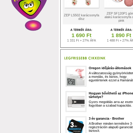
ZEP SF120P1 gö
ZEP LS502 karácsonyfa
alakú karácsonyfa 
dísz
pink
1 690 Ft
1 890 Ft
1 331 Ft + 27% ÁFA
1 488 Ft + 27% Á
Oregon időjárás-állomások
A változatosság gyönyörködtet,
a mondás, és biztos, hogy
egyetértenek ezzel a Hamánál 
Hogyan bővíthető az iPhon
tárhelye?
Gyors megoldás arra az esetr
fogyóban a szabad kapacitás.
3 év garancia - Brother
A Brother minden termékére 3
regisztráción alapuló garanciát
biztosít.