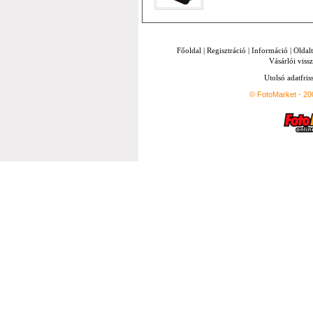
Főoldal
|
Regisztráció
|
Információ
|
Oldal
Vásárlói vissz
Utolsó adatfris
© FotoMarket - 2