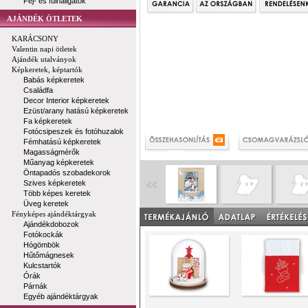
Fej- és fülhallgatók
AJÁNDÉK ÖTLETEK
KARÁCSONY
Valentin napi ötletek
Ajándék utalványok
Képkeretek, képtartók
Babás képkeretek
Családfa
Decor Interior képkeretek
Ezüst/arany hatású képkeretek
Fa képkeretek
Fotócsipeszek és fotóhuzalok
Fémhatású képkeretek
Magasságmérők
Műanyag képkeretek
Öntapadós szobadekorok
Szives képkeretek
Több képes keretek
Üveg keretek
Fényképes ajándéktárgyak
Ajándékdobozok
Fotókockák
Hógömbök
Hűtőmágnesek
Kulcstartók
Órák
Párnák
Egyéb ajándéktárgyak