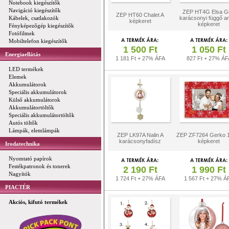
Notebook kiegészítők
Navigáció kiegészítők
ZEP HT4G Elsa G
ZEP HT60 Chalet A
Kábelek, csatlakozók
karácsonyi függő a
képkeret
képkeret
Fényképezőgép kiegészítők
Fotófilmek
Mobiltelefon kiegészítők
1 500 Ft
1 050 Ft
Energiaellátás
1 181 Ft + 27% ÁFA
827 Ft + 27% ÁF
LED termékek
Elemek
Akkumulátorok
Speciális akkumulátorok
Külső akkumulátorok
Akkumulátortöltők
Speciális akkumulátortöltők
Autós töltők
Lámpák, elemlámpák
ZEP LK97A Nalin A
ZEP ZF7264 Gerko 
karácsonyfadísz
képkeret
Irodatechnika
Nyomtató papírok
Festékpatronok és tonerek
2 190 Ft
1 990 Ft
Nagyítók
1 724 Ft + 27% ÁFA
1 567 Ft + 27% Á
PIACTÉR
Akciós, kifutó termékek