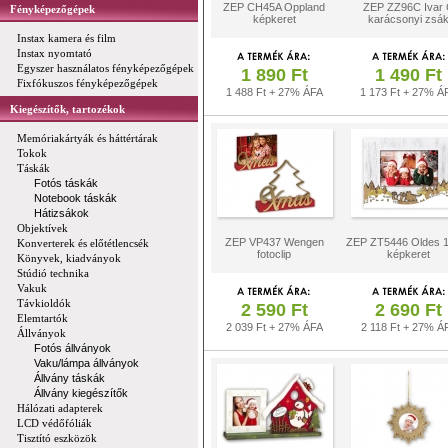
ZEP CH45A Oppland
ZEP ZZ96C Ivar
Fényképezőgépek
képkeret
karácsonyi zsá
Instax kamera és film
Instax nyomtató
Egyszer használatos fényképezőgépek
1 890 Ft
1 490 Ft
Fixfókuszos fényképezőgépek
1 488 Ft + 27% ÁFA
1 173 Ft + 27% Á
Kiegészítők, tartozékok
Memóriakártyák és háttértárak
Tokok
Táskák
Fotós táskák
Notebook táskák
Hátizsákok
Objektívek
ZEP VP437 Wengen
ZEP ZT5446 Oldes 
Konverterek és előtétlencsék
fotoclip
képkeret
Könyvek, kiadványok
Stúdió technika
Vakuk
Távkioldók
2 590 Ft
2 690 Ft
Elemtartók
2 039 Ft + 27% ÁFA
2 118 Ft + 27% Á
Állványok
Fotós állványok
Vaku/lámpa állványok
Állvány táskák
Állvány kiegészítők
Hálózati adapterek
LCD védőfóliák
Tisztító eszközök