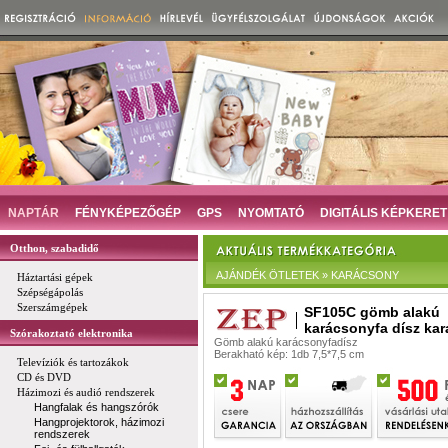
NAPTÁR
FÉNYKÉPEZŐGÉP
GPS
NYOMTATÓ
DIGITÁLIS KÉPKERET
Otthon, szabadidő
AJÁNDÉK ÖTLETEK » KARÁCSONY
Háztartási gépek
Szépségápolás
Szerszámgépek
SF105C gömb alakú
karácsonyfa dísz kar
Szórakoztató elektronika
Gömb alakú karácsonyfadísz
Berakható kép: 1db 7,5*7,5 cm
Televíziók és tartozákok
CD és DVD
Házimozi és audió rendszerek
Hangfalak és hangszórók
Hangprojektorok, házimozi
rendszerek