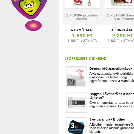
ZEP LK38R piros/fehér
ZEP ZT7346 Gard
csipesz
10x15 képkeret
1 890 Ft
2 290 Ft
1 488 Ft + 27% ÁFA
1 803 Ft + 27% Á
Oregon időjárás-állomások
A változatosság gyönyörködtet,
a mondás, és biztos, hogy
egyetértenek ezzel a Hamánál 
Hogyan bővíthető az iPhon
tárhelye?
Gyors megoldás arra az esetr
fogyóban a szabad kapacitás.
3 év garancia - Brother
A Brother minden termékére 3
regisztráción alapuló garanciát
biztosít.