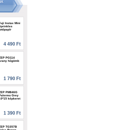
Fuji Instax Mini
Sprinkles
fotópapír
4 490 Ft
ZEP PG114
arany hógömb
1 790 Ft
ZEP PM846G
Palermo Grey
10*15 képkeret
1 390 Ft
ZEP TG357B
Arles Brown