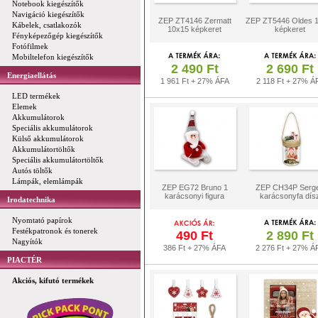
Notebook kiegészítők
Navigáció kiegészítők
ZEP ZT4146 Zermatt
ZEP ZT5446 Oldes 
Kábelek, csatlakozók
10x15 képkeret
képkeret
Fényképezőgép kiegészítők
Fotófilmek
Mobiltelefon kiegészítők
2 490 Ft
2 690 Ft
Energiaellátás
1 961 Ft + 27% ÁFA
2 118 Ft + 27% Á
LED termékek
Elemek
Akkumulátorok
Speciális akkumulátorok
Külső akkumulátorok
Akkumulátortöltők
Speciális akkumulátortöltők
Autós töltők
Lámpák, elemlámpák
ZEP EG72 Bruno 1
ZEP CH34P Serg
karácsonyi figura
karácsonyfa dís
Irodatechnika
Nyomtató papírok
Festékpatronok és tonerek
490 Ft
2 890 Ft
Nagyítók
386 Ft + 27% ÁFA
2 276 Ft + 27% Á
PIACTÉR
Akciós, kifutó termékek