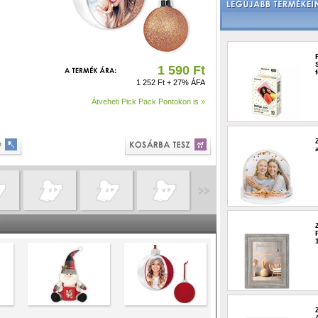
1 590 Ft
1 252 Ft + 27% ÁFA
Átveheti Pick Pack Pontokon is »