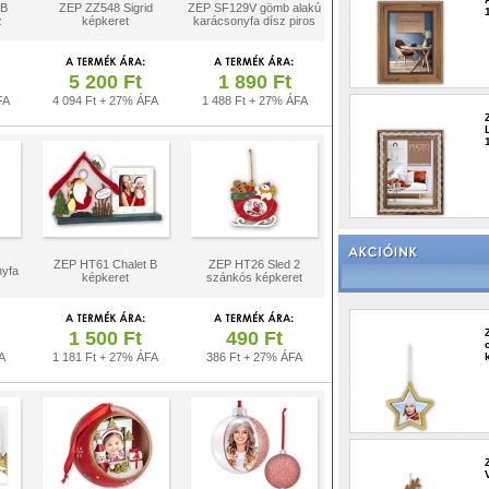
 B
ZEP ZZ548 Sigrid
ZEP SF129V gömb alakú
z
képkeret
karácsonyfa dísz piros
5 200 Ft
1 890 Ft
FA
4 094 Ft + 27% ÁFA
1 488 Ft + 27% ÁFA
ZEP HT61 Chalet B
ZEP HT26 Sled 2
nyfa
képkeret
szánkós képkeret
1 500 Ft
490 Ft
A
1 181 Ft + 27% ÁFA
386 Ft + 27% ÁFA