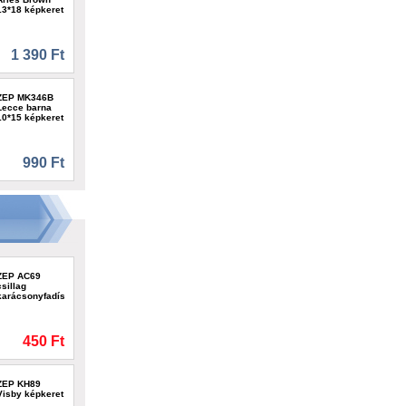
13*18 képkeret
1 390 Ft
ZEP MK346B
Lecce barna
10*15 képkeret
990 Ft
ZEP AC69
csillag
karácsonyfadísz
450 Ft
ZEP KH89
Visby képkeret