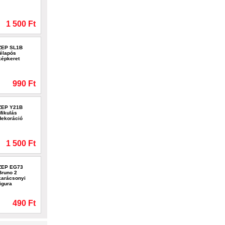
1 500 Ft
ZEP SL1B
télapós
képkeret
990 Ft
ZEP Y21B
Mikulás
dekoráció
1 500 Ft
ZEP EG73
Bruno 2
karácsonyi
figura
490 Ft