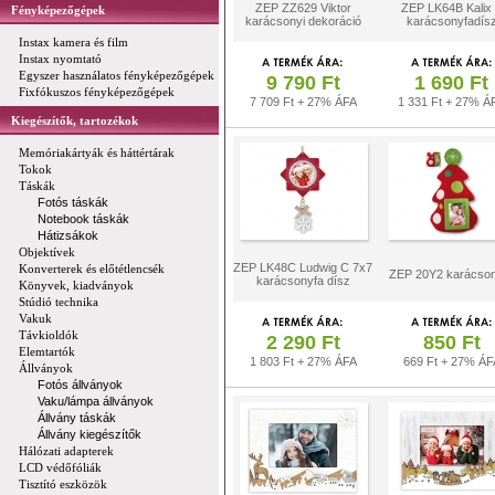
ZEP ZZ629 Viktor
ZEP LK64B Kalix
Fényképezőgépek
karácsonyi dekoráció
karácsonyfadís
Instax kamera és film
Instax nyomtató
Egyszer használatos fényképezőgépek
9 790 Ft
1 690 Ft
Fixfókuszos fényképezőgépek
7 709 Ft + 27% ÁFA
1 331 Ft + 27% Á
Kiegészítők, tartozékok
Memóriakártyák és háttértárak
Tokok
Táskák
Fotós táskák
Notebook táskák
Hátizsákok
Objektívek
ZEP LK48C Ludwig C 7x7
Konverterek és előtétlencsék
ZEP 20Y2 karácso
karácsonyfa dísz
Könyvek, kiadványok
Stúdió technika
Vakuk
Távkioldók
2 290 Ft
850 Ft
Elemtartók
1 803 Ft + 27% ÁFA
669 Ft + 27% ÁF
Állványok
Fotós állványok
Vaku/lámpa állványok
Állvány táskák
Állvány kiegészítők
Hálózati adapterek
LCD védőfóliák
Tisztító eszközök