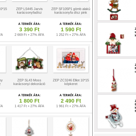
10*15
ZEP LS445 Jarvis
ZEP SF105P1 gömb alakú
karácsonyfadísz
karácsonyfa dísz pink
3 390 Ft
1 590 Ft
FA
2 669 Ft + 27% ÁFA
1 252 Ft + 27% ÁFA
ey
ZEP SL43 Moss
ZEP ZC3246 Elliot 10*15
z
karácsonyi dekoráció
képkeret
1 800 Ft
2 490 Ft
FA
1 417 Ft + 27% ÁFA
1 961 Ft + 27% ÁFA