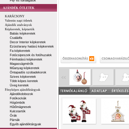
Fej- és fülhallgatók
AJÁNDÉK ÖTLETEK
KARÁCSONY
Valentin napi ötletek
Ajándék utalványok
Képkeretek, képtartók
Babás képkeretek
Családfa
Decor Interior képkeretek
Ezüst/arany hatású képkeretek
Fa képkeretek
Fotócsipeszek és fotóhuzalok
Fémhatású képkeretek
Magasságmérők
Műanyag képkeretek
Öntapadós szobadekorok
Szives képkeretek
Több képes keretek
Üveg keretek
Fényképes ajándéktárgyak
Ajándékdobozok
Fotókockák
Hógömbök
Hűtőmágnesek
Kulcstartók
Órák
Párnák
Egyéb ajándéktárgyak