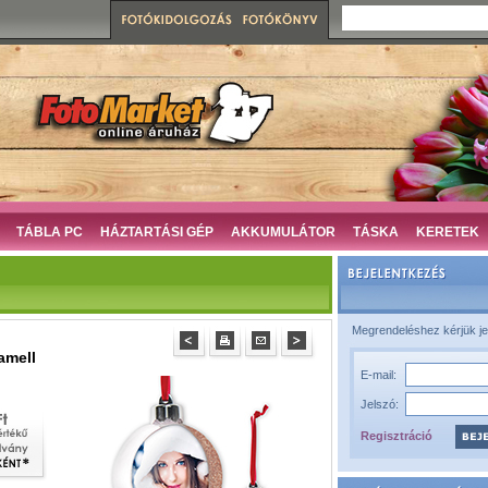
TÁBLA PC
HÁZTARTÁSI GÉP
AKKUMULÁTOR
TÁSKA
KERETEK
Megrendeléshez kérjük je
amell
E-mail:
Jelszó:
Regisztráció