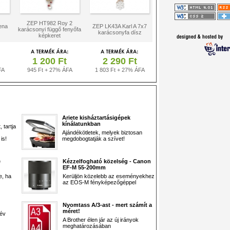
ZEP HT982 Roy 2
ena
ZEP LK43A Karl A 7x7
karácsonyi függő fenyőfa
karácsonyfa dísz
képkeret
1 200 Ft
2 290 Ft
FA
945 Ft + 27% ÁFA
1 803 Ft + 27% ÁFA
Ariete kisháztartásigépek
kínálatunkban
 tartja
Ajándékötletek, melyek biztosan
is!
megdobogtatják a szívet!
e
Kézzelfogható közelség - Canon
EF-M 55-200mm
e, ha
Kerüljön közelebb az eseményekhez
az EOS-M fényképezőgéppel
Nyomtass A/3-ast - mert számít a
méret!
 év
A Brother élen jár az új irányok
meghatározásában