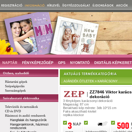
NAPTÁR
FÉNYKÉPEZŐGÉP
GPS
NYOMTATÓ
DIGITÁLIS KÉPKERET
Otthon, szabadidő
AJÁNDÉK ÖTLETEK » KARÁCSONY
Háztartási gépek
Szépségápolás
Szerszámgépek
ZZ7846 Viktor karác
dekoráció
Szórakoztató elektronika
3 fényképes karácsonyi dekoráció
Magasság: 87 cm
Televíziók és tartozákok
Berakható kép mérete: 3db 10*15 cm
CD és DVD
Falra akasztható kivitel
replika klockor
Házimozi és audió rendszerek
Hangfalak és hangszórók
Hangprojektorok, házimozi
rendszerek