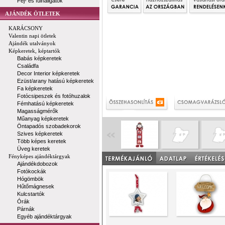
Fej- és fülhallgatók
AJÁNDÉK ÖTLETEK
KARÁCSONY
Valentin napi ötletek
Ajándék utalványok
Képkeretek, képtartók
Babás képkeretek
Családfa
Decor Interior képkeretek
Ezüst/arany hatású képkeretek
Fa képkeretek
Fotócsipeszek és fotóhuzalok
Fémhatású képkeretek
Magasságmérők
Műanyag képkeretek
Öntapadós szobadekorok
Szives képkeretek
Több képes keretek
Üveg keretek
Fényképes ajándéktárgyak
Ajándékdobozok
Fotókockák
Hógömbök
Hűtőmágnesek
Kulcstartók
Órák
Párnák
Egyéb ajándéktárgyak