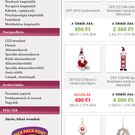
Notebook kiegészítők
Navigáció kiegészítők
ZEP ZZ7346 Gilly
Kábelek, csatlakozók
ZEP 20Y2 karácsonyfa
fényképes karácso
dekoráció
Fényképezőgép kiegészítők
Fotófilmek
Mobiltelefon kiegészítők
850 Ft
2 300 Ft
Energiaellátás
669 Ft + 27% ÁFA
1 811 Ft + 27% Á
LED termékek
Elemek
Akkumulátorok
Speciális akkumulátorok
Külső akkumulátorok
Akkumulátortöltők
Speciális akkumulátortöltők
Autós töltők
Lámpák, elemlámpák
ZEP ZZ6746 Igo
ZEP EG72 Bruno 1
fényképes karácso
karácsonyi figura
Irodatechnika
dekoráció
Nyomtató papírok
Festékpatronok és tonerek
490 Ft
4 000 Ft
Nagyítók
386 Ft + 27% ÁFA
3 150 Ft + 27% Á
PIACTÉR
Akciós, kifutó termékek