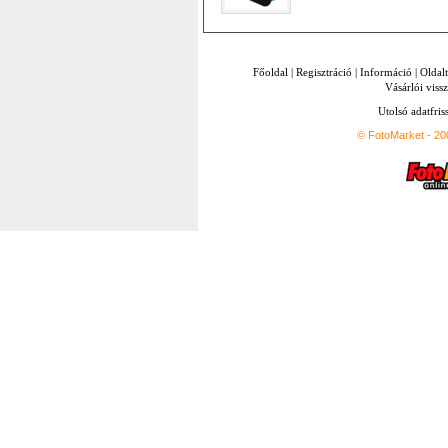
Főoldal
|
Regisztráció
|
Információ
|
Oldal
Vásárlói vissz
Utolsó adatfris
© FotoMarket - 2