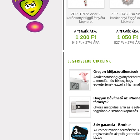
ZEP HT972 Vidar 2
ZEP HT4S Elsa Sil
karácsonyi függő fenyőfa
karácsonyi függő e
képkeret
képkeret
1 200 Ft
1 050 Ft
945 Ft + 27% ÁFA
827 Ft + 27% ÁF
Oregon időjárás-állomások
A változatosság gyönyörködtet,
a mondás, és biztos, hogy
egyetértenek ezzel a Hamánál 
Hogyan bővíthető az iPhon
tárhelye?
Gyors megoldás arra az esetr
fogyóban a szabad kapacitás.
3 év garancia - Brother
A Brother minden termékére 3
regisztráción alapuló garanciát
biztosít.