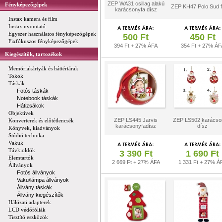
ZEP WA31 csillag alakú
Fényképezőgépek
ZEP KH47 Polo Sud 
karácsonyfa dísz
Instax kamera és film
Instax nyomtató
Egyszer használatos fényképezőgépek
500 Ft
450 Ft
Fixfókuszos fényképezőgépek
394 Ft + 27% ÁFA
354 Ft + 27% ÁF
Kiegészítők, tartozékok
Memóriakártyák és háttértárak
Tokok
Táskák
Fotós táskák
Notebook táskák
Hátizsákok
Objektívek
ZEP LS445 Jarvis
ZEP LS502 karácso
Konverterek és előtétlencsék
karácsonyfadísz
dísz
Könyvek, kiadványok
Stúdió technika
Vakuk
Távkioldók
3 390 Ft
1 690 Ft
Elemtartók
2 669 Ft + 27% ÁFA
1 331 Ft + 27% Á
Állványok
Fotós állványok
Vaku/lámpa állványok
Állvány táskák
Állvány kiegészítők
Hálózati adapterek
LCD védőfóliák
Tisztító eszközök