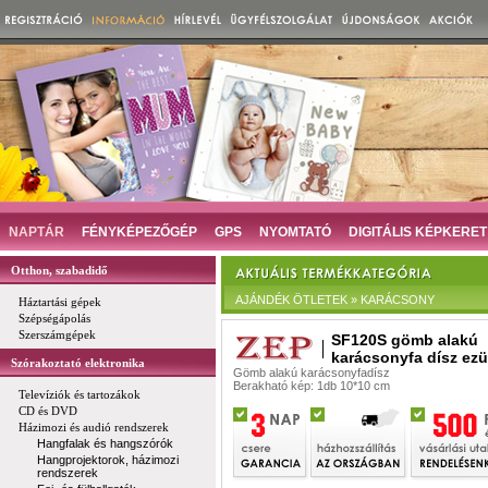
NAPTÁR
FÉNYKÉPEZŐGÉP
GPS
NYOMTATÓ
DIGITÁLIS KÉPKERET
Otthon, szabadidő
AJÁNDÉK ÖTLETEK » KARÁCSONY
Háztartási gépek
Szépségápolás
Szerszámgépek
SF120S gömb alakú
karácsonyfa dísz ezü
Szórakoztató elektronika
Gömb alakú karácsonyfadísz
Berakható kép: 1db 10*10 cm
Televíziók és tartozákok
CD és DVD
Házimozi és audió rendszerek
Hangfalak és hangszórók
Hangprojektorok, házimozi
rendszerek