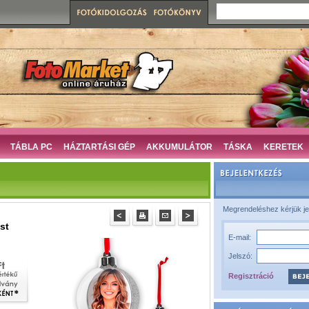
TÁBLA PC
HÁZTARTÁSI GÉP
AKKUMULÁTOR
TÁSKA
KERETEK
Megrendeléshez kérjük je
st
E-mail:
Jelszó:
Regisztráció