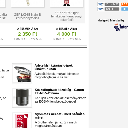
ZEP ZZ6746 Igor
 Mila
ZEP LK98B Nalin B
fényképes karácsonyi
dísz
karácsonyfadísz
dekoráció
2 350 Ft
4 000 Ft
FA
1 850 Ft + 27% ÁFA
3 150 Ft + 27% ÁFA
Ariete kisháztartásigépek
kínálatunkban
 tartja
Ajándékötletek, melyek biztosan
is!
megdobogtatják a szívet!
e
Kézzelfogható közelség - Canon
EF-M 55-200mm
e, ha
Kerüljön közelebb az eseményekhez
az EOS-M fényképezőgéppel
Nyomtass A/3-ast - mert számít a
méret!
 év
A Brother élen jár az új irányok
meghatározásában