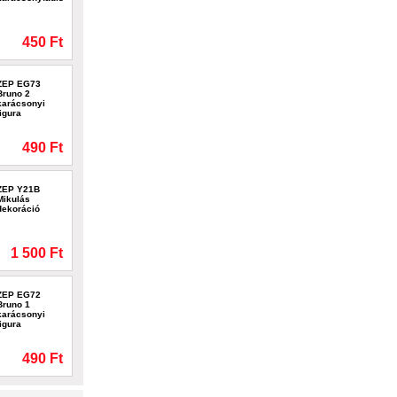
450 Ft
ZEP EG73
Bruno 2
karácsonyi
figura
490 Ft
ZEP Y21B
Mikulás
dekoráció
1 500 Ft
ZEP EG72
Bruno 1
karácsonyi
figura
490 Ft