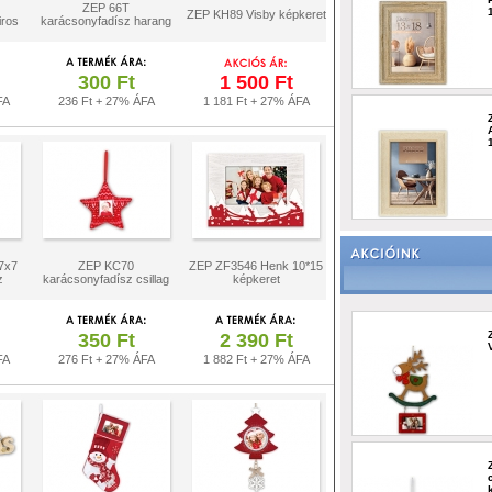
ZEP 66T
ZEP KH89 Visby képkeret
iros
karácsonyfadísz harang
300 Ft
1 500 Ft
FA
236 Ft + 27% ÁFA
1 181 Ft + 27% ÁFA
7x7
ZEP KC70
ZEP ZF3546 Henk 10*15
z
karácsonyfadísz csillag
képkeret
350 Ft
2 390 Ft
FA
276 Ft + 27% ÁFA
1 882 Ft + 27% ÁFA