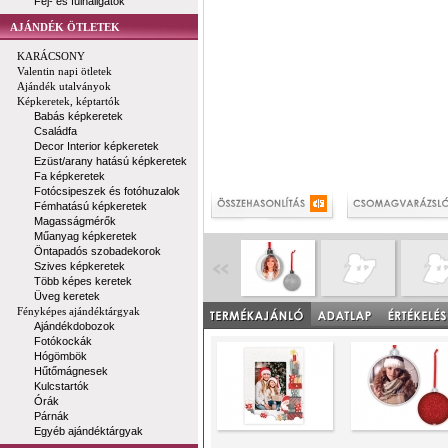
Fej- és fülhallgatók
AJÁNDÉK ÖTLETEK
KARÁCSONY
Valentin napi ötletek
Ajándék utalványok
Képkeretek, képtartók
Babás képkeretek
Családfa
Decor Interior képkeretek
Ezüst/arany hatású képkeretek
Fa képkeretek
Fotócsipeszek és fotóhuzalok
Fémhatású képkeretek
Magasságmérők
Műanyag képkeretek
Öntapadós szobadekorok
Szives képkeretek
Több képes keretek
Üveg keretek
Fényképes ajándéktárgyak
Ajándékdobozok
Fotókockák
Hógömbök
Hűtőmágnesek
Kulcstartók
Órák
Párnák
Egyéb ajándéktárgyak