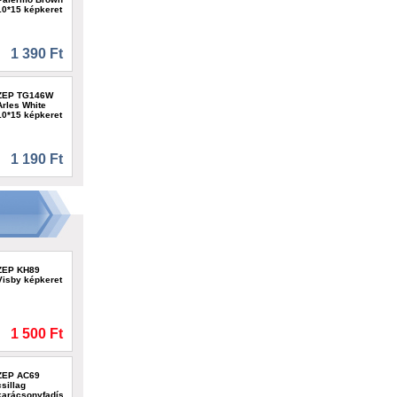
10*15 képkeret
1 390 Ft
ZEP TG146W
Arles White
10*15 képkeret
1 190 Ft
ZEP KH89
Visby képkeret
1 500 Ft
ZEP AC69
csillag
karácsonyfadísz