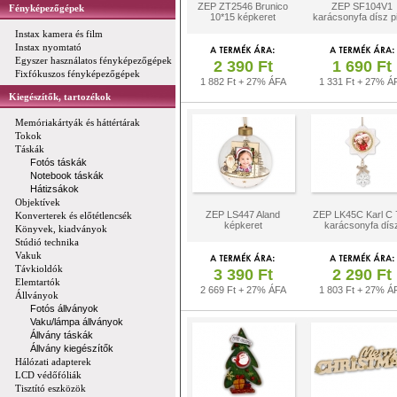
ZEP ZT2546 Brunico
ZEP SF104V1
Fényképezőgépek
10*15 képkeret
karácsonyfa dísz p
Instax kamera és film
Instax nyomtató
Egyszer használatos fényképezőgépek
2 390 Ft
1 690 Ft
Fixfókuszos fényképezőgépek
1 882 Ft + 27% ÁFA
1 331 Ft + 27% Á
Kiegészítők, tartozékok
Memóriakártyák és háttértárak
Tokok
Táskák
Fotós táskák
Notebook táskák
Hátizsákok
Objektívek
ZEP LS447 Aland
ZEP LK45C Karl C 
Konverterek és előtétlencsék
képkeret
karácsonyfa dís
Könyvek, kiadványok
Stúdió technika
Vakuk
Távkioldók
3 390 Ft
2 290 Ft
Elemtartók
2 669 Ft + 27% ÁFA
1 803 Ft + 27% Á
Állványok
Fotós állványok
Vaku/lámpa állványok
Állvány táskák
Állvány kiegészítők
Hálózati adapterek
LCD védőfóliák
Tisztító eszközök