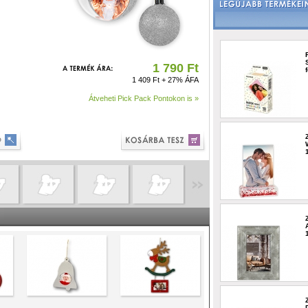
1 790 Ft
1 409 Ft + 27% ÁFA
Átveheti Pick Pack Pontokon is »