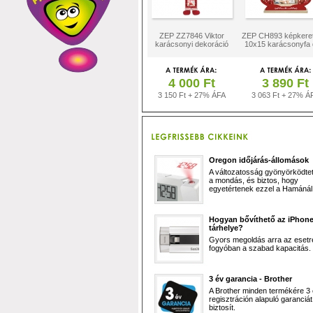
ZEP ZZ7846 Viktor
ZEP CH893 képkeret
karácsonyi dekoráció
10x15 karácsonyfa 
4 000 Ft
3 890 Ft
3 150 Ft + 27% ÁFA
3 063 Ft + 27% Á
Oregon időjárás-állomások
A változatosság gyönyörködtet,
a mondás, és biztos, hogy
egyetértenek ezzel a Hamánál 
Hogyan bővíthető az iPhon
tárhelye?
Gyors megoldás arra az esetr
fogyóban a szabad kapacitás.
3 év garancia - Brother
A Brother minden termékére 3
regisztráción alapuló garanciát
biztosít.