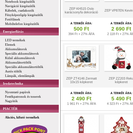
Notebook kiegészítők
Navigáció kiegészítők
ZEP KH515 Oslo
Kábelek, csatlakozók
ZEP VP87EN Kevin
karácsonyfa dekoráció
Fényképezőgép kiegészítők
Fotófilmek
Mobiltelefon kiegészítők
500 Ft
2 690 Ft
Energiaellátás
394 Ft + 27% ÁFA
2 118 Ft + 27% Á
LED termékek
Elemek
Akkumulátorok
Speciális akkumulátorok
Külső akkumulátorok
Akkumulátortöltők
Speciális akkumulátortöltők
Autós töltők
Lámpák, elemlámpák
ZEP ZT4146 Zermatt
ZEP ZZ203 Rek
10x15 képkeret
képkeret
Irodatechnika
Nyomtató papírok
Festékpatronok és tonerek
2 490 Ft
5 490 Ft
Nagyítók
1 961 Ft + 27% ÁFA
4 323 Ft + 27% Á
PIACTÉR
Akciós, kifutó termékek