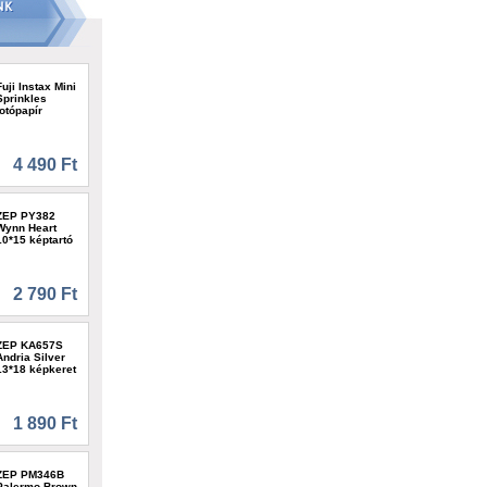
Fuji Instax Mini
Sprinkles
fotópapír
4 490 Ft
ZEP PY382
Wynn Heart
10*15 képtartó
2 790 Ft
ZEP KA657S
Andria Silver
13*18 képkeret
1 890 Ft
ZEP PM346B
Palermo Brown