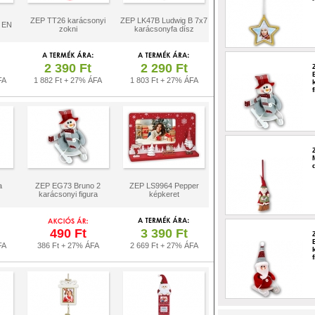
ZEP TT26 karácsonyi
ZEP LK47B Ludwig B 7x7
 EN
zokni
karácsonyfa dísz
2 390 Ft
2 290 Ft
FA
1 882 Ft + 27% ÁFA
1 803 Ft + 27% ÁFA
a
ZEP EG73 Bruno 2
ZEP LS9964 Pepper
karácsonyi figura
képkeret
490 Ft
3 390 Ft
FA
386 Ft + 27% ÁFA
2 669 Ft + 27% ÁFA