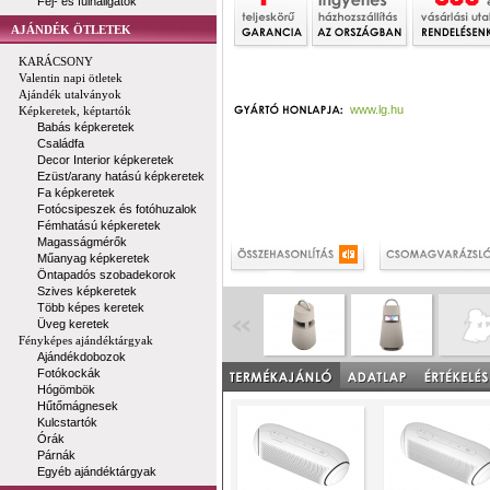
Fej- és fülhallgatók
AJÁNDÉK ÖTLETEK
KARÁCSONY
Valentin napi ötletek
Ajándék utalványok
www.lg.hu
Képkeretek, képtartók
Babás képkeretek
Családfa
Decor Interior képkeretek
Ezüst/arany hatású képkeretek
Fa képkeretek
Fotócsipeszek és fotóhuzalok
Fémhatású képkeretek
Magasságmérők
Műanyag képkeretek
Öntapadós szobadekorok
Szives képkeretek
Több képes keretek
Üveg keretek
Fényképes ajándéktárgyak
Ajándékdobozok
Fotókockák
Hógömbök
Hűtőmágnesek
Kulcstartók
Órák
Párnák
Egyéb ajándéktárgyak