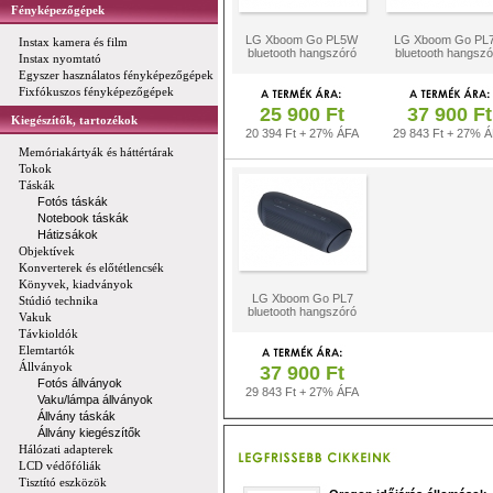
Fényképezőgépek
LG Xboom Go PL5W
LG Xboom Go PL
Instax kamera és film
bluetooth hangszóró
bluetooth hangszó
Instax nyomtató
Egyszer használatos fényképezőgépek
Fixfókuszos fényképezőgépek
25 900 Ft
37 900 Ft
Kiegészítők, tartozékok
20 394 Ft + 27% ÁFA
29 843 Ft + 27% 
Memóriakártyák és háttértárak
Tokok
Táskák
Fotós táskák
Notebook táskák
Hátizsákok
Objektívek
Konverterek és előtétlencsék
Könyvek, kiadványok
LG Xboom Go PL7
Stúdió technika
bluetooth hangszóró
Vakuk
Távkioldók
Elemtartók
Állványok
37 900 Ft
Fotós állványok
29 843 Ft + 27% ÁFA
Vaku/lámpa állványok
Állvány táskák
Állvány kiegészítők
Hálózati adapterek
LCD védőfóliák
Tisztító eszközök