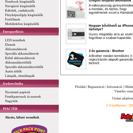
Oregon időjárás-állomások
Notebook kiegészítők
A változatosság gyönyörködtet,
Navigáció kiegészítők
a mondás, és biztos, hogy
Kábelek, csatlakozók
egyetértenek ezzel a Hamánál 
Fényképezőgép kiegészítők
Fotófilmek
Mobiltelefon kiegészítők
Hogyan bővíthető az iPhon
tárhelye?
Energiaellátás
Gyors megoldás arra az esetr
fogyóban a szabad kapacitás.
LED termékek
Elemek
Akkumulátorok
3 év garancia - Brother
Speciális akkumulátorok
A Brother minden termékére 3
Külső akkumulátorok
regisztráción alapuló garanciát
Akkumulátortöltők
biztosít.
Speciális akkumulátortöltők
Autós töltők
Lámpák, elemlámpák
Irodatechnika
Főoldal
|
Regisztráció
|
Információ
|
Oldal
Vásárlói vissz
Nyomtató papírok
Festékpatronok és tonerek
Utolsó adatfris
Nagyítók
© FotoMarket - 2
PIACTÉR
Akciós, kifutó termékek