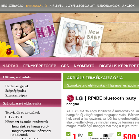
NAPTÁR
FÉNYKÉPEZŐGÉP
GPS
NYOMTATÓ
DIGITÁLIS KÉPKERET
Otthon, szabadidő
Szórakoztató elektronika » Házimozi és audió
Háztartási gépek
Szépségápolás
Szerszámgépek
RP4BE bluetooth party
Szórakoztató elektronika
hangfal
Az XBOOM 360 egy lebilincselő audioeszköz, am
Televíziók és tartozákok
hangzás új világát fogod megtapasztalni. Bárhov
CD és DVD
helyezed a hangszórót, az LG hangtechnológiáj
Házimozi és audió rendszerek
alakú testtel ötvözve minden irányba természet
magas minőségű hanggal tölti meg a teljes teret.
Hangfalak és hangszórók
Hangprojektorok, házimozi
rendszerek