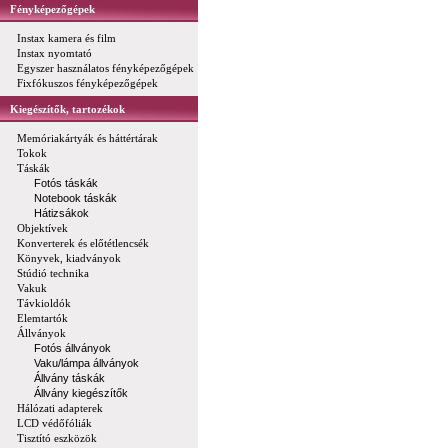
Fényképezőgépek
Instax kamera és film
Instax nyomtató
Egyszer használatos fényképezőgépek
Fixfókuszos fényképezőgépek
Kiegészítők, tartozékok
Memóriakártyák és háttértárak
Tokok
Táskák
Fotós táskák
Notebook táskák
Hátizsákok
Objektívek
Konverterek és előtétlencsék
Könyvek, kiadványok
Stúdió technika
Vakuk
Távkioldók
Elemtartók
Állványok
Fotós állványok
Vaku/lámpa állványok
Állvány táskák
Állvány kiegészítők
Hálózati adapterek
LCD védőfóliák
Tisztító eszközök