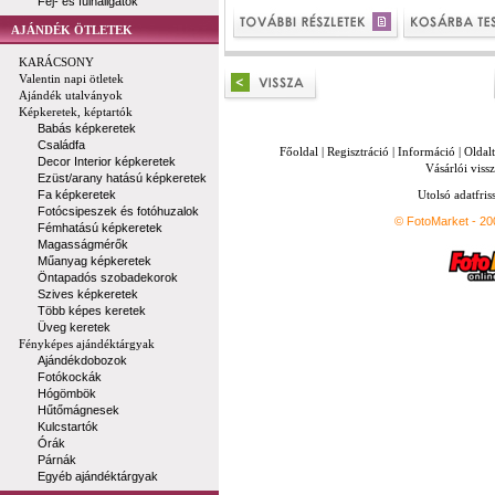
Fej- és fülhallgatók
AJÁNDÉK ÖTLETEK
KARÁCSONY
Valentin napi ötletek
Ajándék utalványok
Képkeretek, képtartók
Babás képkeretek
Családfa
Főoldal
|
Regisztráció
|
Információ
|
Oldal
Decor Interior képkeretek
Vásárlói vissz
Ezüst/arany hatású képkeretek
Fa képkeretek
Utolsó adatfris
Fotócsipeszek és fotóhuzalok
© FotoMarket - 2
Fémhatású képkeretek
Magasságmérők
Műanyag képkeretek
Öntapadós szobadekorok
Szives képkeretek
Több képes keretek
Üveg keretek
Fényképes ajándéktárgyak
Ajándékdobozok
Fotókockák
Hógömbök
Hűtőmágnesek
Kulcstartók
Órák
Párnák
Egyéb ajándéktárgyak