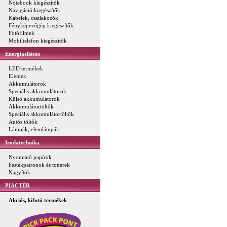
Notebook kiegészítők
Navigáció kiegészítők
Kábelek, csatlakozók
Fényképezőgép kiegészítők
Fotófilmek
Mobiltelefon kiegészítők
Energiaellátás
LED termékek
Elemek
Akkumulátorok
Speciális akkumulátorok
Külső akkumulátorok
Akkumulátortöltők
Speciális akkumulátortöltők
Autós töltők
Lámpák, elemlámpák
Irodatechnika
Nyomtató papírok
Festékpatronok és tonerek
Nagyítók
PIACTÉR
Akciós, kifutó termékek