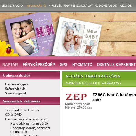
NAPTÁR
FÉNYKÉPEZŐGÉP
GPS
NYOMTATÓ
DIGITÁLIS KÉPKERET
Otthon, szabadidő
AJÁNDÉK ÖTLETEK » KARÁCSONY
Háztartási gépek
Szépségápolás
Szerszámgépek
ZZ96C Ivar C karács
zsák
Szórakoztató elektronika
Karácsonyi zsák
Mérete: 25x38 cm
Televíziók és tartozákok
CD és DVD
Házimozi és audió rendszerek
Hangfalak és hangszórók
Hangprojektorok, házimozi
rendszerek