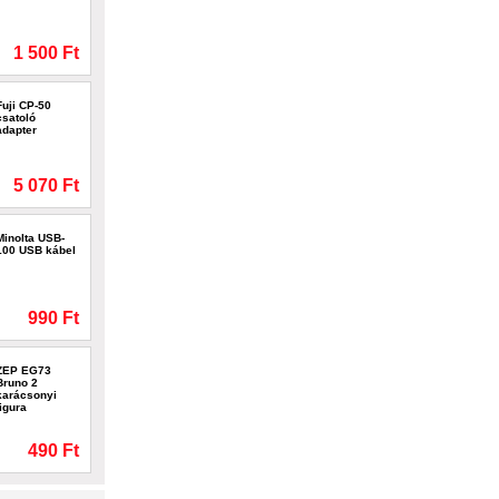
1 500 Ft
Fuji CP-50
csatoló
adapter
5 070 Ft
Minolta USB-
100 USB kábel
990 Ft
ZEP EG73
Bruno 2
karácsonyi
figura
490 Ft