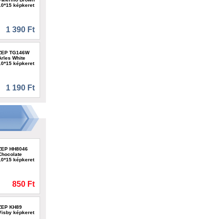
10*15 képkeret
1 390 Ft
ZEP TG146W
Arles White
10*15 képkeret
1 190 Ft
ZEP HH8046
Chocolate
10*15 képkeret
850 Ft
ZEP KH89
Visby képkeret