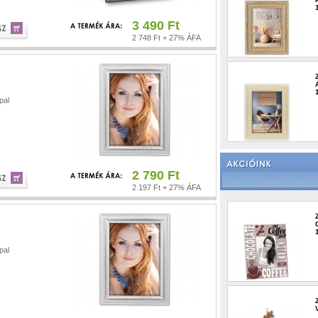
3 490 Ft
2 748 Ft + 27% ÁFA
pal
2 790 Ft
2 197 Ft + 27% ÁFA
pal