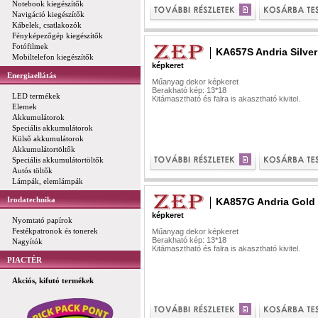
Notebook kiegészítők
Navigáció kiegészítők
Kábelek, csatlakozók
Fényképezőgép kiegészítők
Fotófilmek
KA657S Andria Silver
Mobiltelefon kiegészítők
képkeret
Energiaellátás
Műanyag dekor képkeret
Berakható kép: 13*18
LED termékek
Kitámasztható és falra is akasztható kivitel.
Elemek
Akkumulátorok
Speciális akkumulátorok
Külső akkumulátorok
Akkumulátortöltők
Speciális akkumulátortöltők
Autós töltők
Lámpák, elemlámpák
Irodatechnika
KA857G Andria Gold 
képkeret
Nyomtató papírok
Festékpatronok és tonerek
Műanyag dekor képkeret
Berakható kép: 13*18
Nagyítók
Kitámasztható és falra is akasztható kivitel.
PIACTÉR
Akciós, kifutó termékek