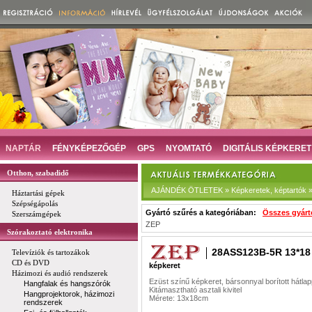
NAPTÁR
FÉNYKÉPEZŐGÉP
GPS
NYOMTATÓ
DIGITÁLIS KÉPKERET
Otthon, szabadidő
AJÁNDÉK ÖTLETEK » Képkeretek, képtartók » 
Háztartási gépek
Szépségápolás
Gyártó szűrés a kategóriában:
Összes gyárt
Szerszámgépek
ZEP
Szórakoztató elektronika
28ASS123B-5R 13*18
Televíziók és tartozákok
CD és DVD
képkeret
Házimozi és audió rendszerek
Ezüst színű képkeret, bársonnyal borított hátlap
Hangfalak és hangszórók
Kitámasztható asztali kivitel
Hangprojektorok, házimozi
Mérete: 13x18cm
rendszerek