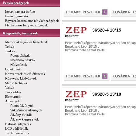
Fényképezőgépek
Instax kamera és film
Instax nyomtató
Egyszer használatos fényképezőgépek
Fixfókuszos fényképezőgépek
36S20-4 10*15
Kiegészítők, tartozékok
képkeret
Memóriakártyák és háttértárak
Ezüst színű képkeret, bársonnyal borított hátlap
Tokok
Berakható kép: 10*15 cm
Kitámasztható asztali kivitel
Táskák
Fotós táskák
Notebook táskák
Hátizsákok
Objektívek
Konverterek és előtétlencsék
Könyvek, kiadványok
Stúdió technika
Vakuk
Távkioldók
36S20-5 13*18
Elemtartók
képkeret
Állványok
Fotós állványok
Ezüst színű képkeret, bársonnyal borított hátlap
Vaku/lámpa állványok
Berakható kép: 13*18 cm
Kitámasztható asztali kivitel
Állvány táskák
Állvány kiegészítők
Hálózati adapterek
LCD védőfóliák
Tisztító eszközök