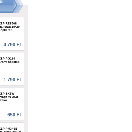
ZEP RE3568
Hallstatt 15*20
képkeret
4 790 Ft
ZEP PG114
arany hógömb
1 790 Ft
ZEP BX6W
Praga W USB
doboz
650 Ft
ZEP PM346B
Palermo Brown