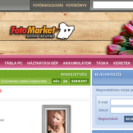
TÁBLA PC
HÁZTARTÁSI GÉP
AKKUMULÁTOR
TÁSKA
KERETEK
Ezüst/arany hatású képkeretek
Megrendeléshez kérjük je
ó
E-mail:
Jelszó:
Regisztráció
pal