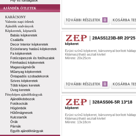
Fej- és fülhallgatók
AJÁNDÉK ÖTLETEK
KARÁCSONY
Valentin napi ötletek
Ajándék utalványok
Képkeretek, képtartók
Babás képkeretek
28ASS123B-8R 20*25
Családfa
képkeret
Decor Interior képkeretek
Ezüst/arany hatású képkeretek
Ezüst színű képkeret, bársonnyal borított hátlap
Fa képkeretek
Kitámasztható asztali kivitel
Fotócsipeszek és fotóhuzalok
Mérete: 20x25cm
Fémhatású képkeretek
Magasságmérők
Műanyag képkeretek
Öntapadós szobadekorok
Szives képkeretek
Több képes keretek
Üveg keretek
Fényképes ajándéktárgyak
Ajándékdobozok
328ASS06-5R 13*18
Fotókockák
képkeret
Hógömbök
Hűtőmágnesek
Ezüst színű képkeret, bársonnyal borított hátlap
Kulcstartók
Kitámasztható asztali kivitel
Órák
Mérete: 13x18cm
Párnák
Egyéb ajándéktárgyak