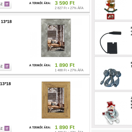
3 590 Ft
2 827 Ft + 27% ÁFA
 13*18
1 890 Ft
1 488 Ft + 27% ÁFA
13*18
1 890 Ft