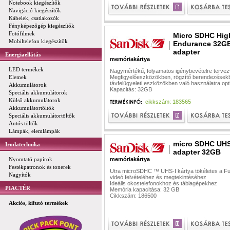
Notebook kiegészítők
Navigáció kiegészítők
Kábelek, csatlakozók
Fényképezőgép kiegészítők
Fotófilmek
Micro SDHC Hig
Mobiltelefon kiegészítők
Endurance 32G
adapter
Energiaellátás
memóriakártya
LED termékek
Nagymértékű, folyamatos igénybevételre terve
Elemek
Megfigyelőeszközökben, rögzítő berendezések
távfelügyeleti eszközökben való használatra opt
Akkumulátorok
Kapacitás: 32GB
Speciális akkumulátorok
Külső akkumulátorok
cikkszám: 183565
Akkumulátortöltők
Speciális akkumulátortöltők
Autós töltők
Lámpák, elemlámpák
micro SDHC UHS
Irodatechnika
adapter 32GB
Nyomtató papírok
memóriakártya
Festékpatronok és tonerek
Utra microSDHC ™ UHS-I kártya tökéletes a Fu
Nagyítók
videó felvételéhez és megtekintéséhez
Ideális okostelefonokhoz és táblagépekhez
PIACTÉR
Memória kapacitása: 32 GB
Cikkszám: 186500
Akciós, kifutó termékek