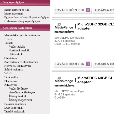
Fényképezőgépek
Instax kamera és film
Instax nyomtató
Egyszer használatos fényképezőgépek
Fixfókuszos fényképezőgépek
MicroSDHC 32GB CL
Kiegészítők, tartozékok
adapter
memóriakártya
Memóriakártyák és háttértárak
MicroSDHC technológia
Tokok
32 GB kapacitás
Táskák
Class 10 (10 MB/sec)
Fotós táskák
Notebook táskák
Hátizsákok
Objektívek
Konverterek és előtétlencsék
Könyvek, kiadványok
Stúdió technika
Vakuk
Távkioldók
MicroSDHC 64GB CL
Elemtartók
adapter
Állványok
memóriakártya
Fotós állványok
MicroSDXC technológia
Vaku/lámpa állványok
64 GB kapacitás
Állvány táskák
CLAS10
Állvány kiegészítők
Hálózati adapterek
LCD védőfóliák
Tisztító eszközök