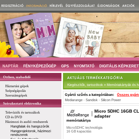
NAPTÁR
FÉNYKÉPEZŐGÉP
GPS
NYOMTATÓ
DIGITÁLIS KÉPKERET
Otthon, szabadidő
Kiegészítők, tartozékok » Memóriakártyák és há
Háztartási gépek
Szépségápolás
Gyártó szűrés a kategóriában:
Összes gyárt
Szerszámgépek
Mediarange
-
Sandisk
-
Silicon Power
Szórakoztató elektronika
Micro SDHC 16GB CL
Televíziók és tartozákok
adapter
CD és DVD
memóriakártya
Házimozi és audió rendszerek
Hangfalak és hangszórók
MicroSDHC technológia
Hangprojektorok, házimozi
16 GB kapacitás
rendszerek