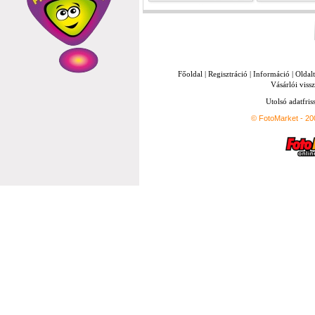
Főoldal
|
Regisztráció
|
Információ
|
Oldal
Vásárlói vissz
Utolsó adatfris
© FotoMarket - 2