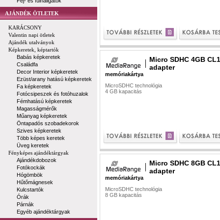
Fej- és fülhallgatók
AJÁNDÉK ÖTLETEK
KARÁCSONY
Valentin napi ötletek
Ajándék utalványok
Képkeretek, képtartók
Babás képkeretek
Micro SDHC 4GB CL1
Családfa
adapter
Decor Interior képkeretek
memóriakártya
Ezüst/arany hatású képkeretek
MicroSDHC technológia
Fa képkeretek
4 GB kapacitás
Fotócsipeszek és fotóhuzalok
Fémhatású képkeretek
Magasságmérők
Műanyag képkeretek
Öntapadós szobadekorok
Szives képkeretek
Több képes keretek
Üveg keretek
Fényképes ajándéktárgyak
Ajándékdobozok
Micro SDHC 8GB CL1
Fotókockák
adapter
Hógömbök
memóriakártya
Hűtőmágnesek
MicroSDHC technológia
Kulcstartók
8 GB kapacitás
Órák
Párnák
Egyéb ajándéktárgyak