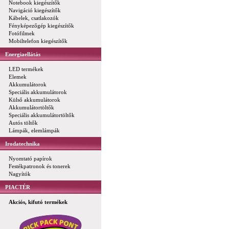
Notebook kiegészítők
Navigáció kiegészítők
Kábelek, csatlakozók
Fényképezőgép kiegészítők
Fotófilmek
Mobiltelefon kiegészítők
Energiaellátás
LED termékek
Elemek
Akkumulátorok
Speciális akkumulátorok
Külső akkumulátorok
Akkumulátortöltők
Speciális akkumulátortöltők
Autós töltők
Lámpák, elemlámpák
Irodatechnika
Nyomtató papírok
Festékpatronok és tonerek
Nagyítók
PIACTÉR
Akciós, kifutó termékek