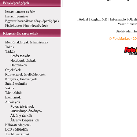
Fényképezőgépek
Instax kamera és film
Instax nyomtató
Főoldal
|
Regisztráció
|
Információ
|
Oldal
Egyszer használatos fényképezőgépek
Vásárlói vissz
Fixfókuszos fényképezőgépek
Utolsó adatfris
Kiegészítők, tartozékok
© FotoMarket - 2
Memóriakártyák és háttértárak
Tokok
Táskák
Fotós táskák
Notebook táskák
Hátizsákok
Objektívek
Konverterek és előtétlencsék
Könyvek, kiadványok
Stúdió technika
Vakuk
Távkioldók
Elemtartók
Állványok
Fotós állványok
Vaku/lámpa állványok
Állvány táskák
Állvány kiegészítők
Hálózati adapterek
LCD védőfóliák
Tisztító eszközök