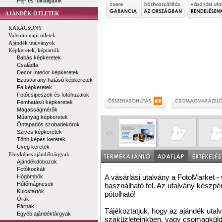
Fej- és fülhallgatók
AJÁNDÉK ÖTLETEK
KARÁCSONY
Valentin napi ötletek
Ajándék utalványok
Képkeretek, képtartók
Babás képkeretek
Családfa
Decor Interior képkeretek
Ezüst/arany hatású képkeretek
Fa képkeretek
Fotócsipeszek és fotóhuzalok
Fémhatású képkeretek
Magasságmérők
Műanyag képkeretek
Öntapadós szobadekorok
Szives képkeretek
Több képes keretek
Üveg keretek
Fényképes ajándéktárgyak
Ajándékdobozok
Fotókockák
A vásárlási utalvány a FotoMarket 
Hógömbök
Hűtőmágnesek
használható fel. Az utalvány készp
Kulcstartók
pótolható!
Órák
Párnák
Tájékoztatjuk, hogy az ajándék uta
Egyéb ajándéktárgyak
szaküzleteinkben, vagy csomagküld