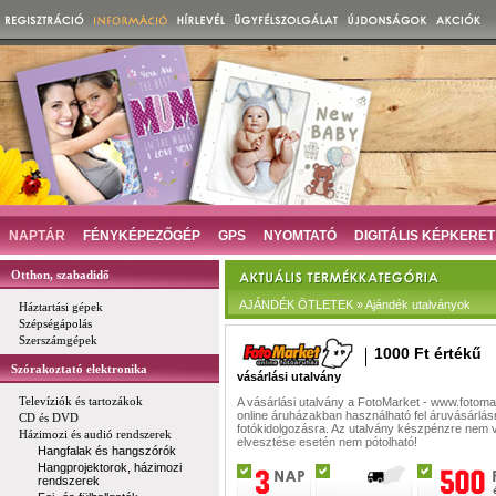
NAPTÁR
FÉNYKÉPEZŐGÉP
GPS
NYOMTATÓ
DIGITÁLIS KÉPKERET
Otthon, szabadidő
AJÁNDÉK ÖTLETEK » Ajándék utalványok
Háztartási gépek
Szépségápolás
Szerszámgépek
1000 Ft értékű
Szórakoztató elektronika
vásárlási utalvány
Televíziók és tartozákok
A vásárlási utalvány a FotoMarket - www.fotoma
online áruházakban használható fel áruvásárlás
CD és DVD
fotókidolgozásra. Az utalvány készpénzre nem v
Házimozi és audió rendszerek
elvesztése esetén nem pótolható!
Hangfalak és hangszórók
Hangprojektorok, házimozi
rendszerek