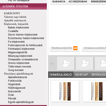
Fej- és fülhallgatók
AJÁNDÉK ÖTLETEK
KARÁCSONY
Valentin napi ötletek
Ajándék utalványok
Képkeretek, képtartók
Babás képkeretek
Családfa
Decor Interior képkeretek
Ezüst/arany hatású képkeretek
Fa képkeretek
Fotócsipeszek és fotóhuzalok
Fémhatású képkeretek
Magasságmérők
Műanyag képkeretek
Öntapadós szobadekorok
Szives képkeretek
Több képes keretek
Üveg keretek
Fényképes ajándéktárgyak
Ajándékdobozok
Fotókockák
Hógömbök
Hűtőmágnesek
Kulcstartók
Órák
Párnák
Egyéb ajándéktárgyak