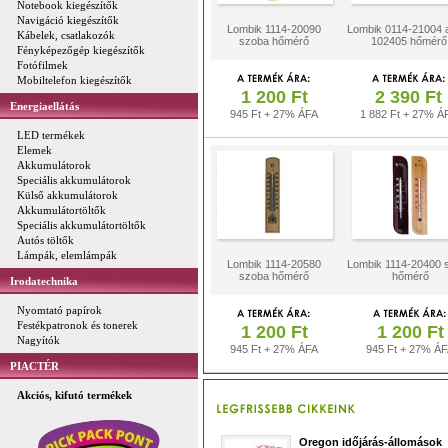
Notebook kiegészítők
Navigáció kiegészítők
Lombik 1114-20090
Lombik 0114-21004 
Kábelek, csatlakozók
szoba hőmérő
102405 hőmérő
Fényképezőgép kiegészítők
Fotófilmek
Mobiltelefon kiegészítők
1 200 Ft
2 390 Ft
Energiaellátás
945 Ft + 27% ÁFA
1 882 Ft + 27% Á
LED termékek
Elemek
Akkumulátorok
Speciális akkumulátorok
Külső akkumulátorok
Akkumulátortöltők
Speciális akkumulátortöltők
Autós töltők
Lámpák, elemlámpák
Lombik 1114-20580
Lombik 1114-20400 
szoba hőmérő
hőmérő
Irodatechnika
Nyomtató papírok
Festékpatronok és tonerek
1 200 Ft
1 200 Ft
Nagyítók
945 Ft + 27% ÁFA
945 Ft + 27% Á
PIACTÉR
Akciós, kifutó termékek
Oregon időjárás-állomások