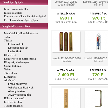
Lombik 1114-20550
Lombik 1114-20540 
Fényképezőgépek
szoba hőmérő
hőmérő
Instax kamera és film
Instax nyomtató
Egyszer használatos fényképezőgépek
690 Ft
970 Ft
Fixfókuszos fényképezőgépek
543 Ft + 27% ÁFA
764 Ft + 27% ÁF
Kiegészítők, tartozékok
Memóriakártyák és háttértárak
Tokok
Táskák
Fotós táskák
Notebook táskák
Hátizsákok
Objektívek
Lombik 1114-20200 2020
Lombik 1114-20320 
Konverterek és előtétlencsék
hőmérő
hőmérő
Könyvek, kiadványok
Stúdió technika
Vakuk
Távkioldók
2 490 Ft
720 Ft
Elemtartók
1 961 Ft + 27% ÁFA
567 Ft + 27% ÁF
Állványok
Fotós állványok
Vaku/lámpa állványok
Állvány táskák
Állvány kiegészítők
Hálózati adapterek
LCD védőfóliák
Tisztító eszközök