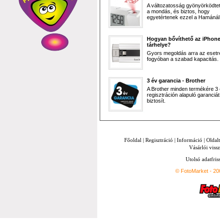
A változatosság gyönyörködtet,
a mondás, és biztos, hogy
egyetértenek ezzel a Hamánál 
Hogyan bővíthető az iPhon
tárhelye?
Gyors megoldás arra az esetr
fogyóban a szabad kapacitás.
3 év garancia - Brother
A Brother minden termékére 3
regisztráción alapuló garanciát
biztosít.
Főoldal
|
Regisztráció
|
Információ
|
Oldal
Vásárlói vissz
Utolsó adatfris
© FotoMarket - 2