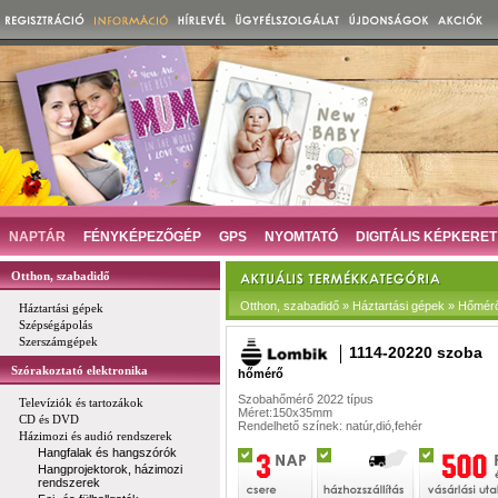
NAPTÁR
FÉNYKÉPEZŐGÉP
GPS
NYOMTATÓ
DIGITÁLIS KÉPKERET
Otthon, szabadidő
Otthon, szabadidő » Háztartási gépek » Hőmér
Háztartási gépek
Szépségápolás
Szerszámgépek
1114-20220 szoba
Szórakoztató elektronika
hőmérő
Szobahőmérő 2022 típus
Televíziók és tartozákok
Méret:150x35mm
CD és DVD
Rendelhető színek: natúr,dió,fehér
Házimozi és audió rendszerek
Hangfalak és hangszórók
Hangprojektorok, házimozi
rendszerek