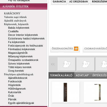
Fej- és fülhallgatók
AJÁNDÉK ÖTLETEK
KARÁCSONY
Valentin napi ötletek
Ajándék utalványok
Képkeretek, képtartók
Babás képkeretek
Családfa
Decor Interior képkeretek
Ezüst/arany hatású képkeretek
Fa képkeretek
Fotócsipeszek és fotóhuzalok
Fémhatású képkeretek
Magasságmérők
Műanyag képkeretek
Öntapadós szobadekorok
Szives képkeretek
Több képes keretek
Üveg keretek
Fényképes ajándéktárgyak
Ajándékdobozok
Fotókockák
Hógömbök
Hűtőmágnesek
Kulcstartók
Órák
Párnák
Egyéb ajándéktárgyak