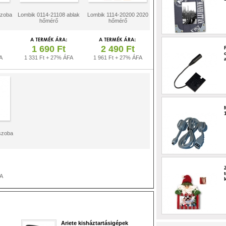
szoba
Lombik 0114-21108 ablak
Lombik 1114-20200 2020
hőmérő
hőmérő
1 690 Ft
2 490 Ft
A
1 331 Ft + 27% ÁFA
1 961 Ft + 27% ÁFA
szoba
FA
Ariete kisháztartásigépek