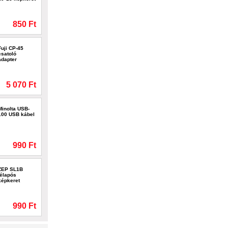
850 Ft
Fuji CP-45
csatoló
adapter
5 070 Ft
Minolta USB-
100 USB kábel
990 Ft
ZEP SL1B
télapós
képkeret
990 Ft