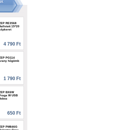
ZEP RE3568
Hallstatt 15*20
képkeret
4 790 Ft
ZEP PG114
arany hógömb
1 790 Ft
ZEP BX6W
Praga W USB
doboz
650 Ft
ZEP PM846G
Palermo Grey