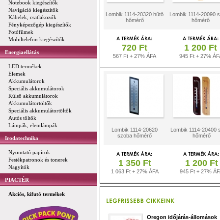
Notebook kiegészítők
Navigáció kiegészítők
Lombik 1114-20320 hűtő
Lombik 1114-20090 
Kábelek, csatlakozók
hőmérő
hőmérő
Fényképezőgép kiegészítők
Fotófilmek
Mobiltelefon kiegészítők
720 Ft
1 200 Ft
Energiaellátás
567 Ft + 27% ÁFA
945 Ft + 27% ÁF
LED termékek
Elemek
Akkumulátorok
Speciális akkumulátorok
Külső akkumulátorok
Akkumulátortöltők
Speciális akkumulátortöltők
Autós töltők
Lámpák, elemlámpák
Lombik 1114-20620
Lombik 1114-20400 
szoba hőmérő
hőmérő
Irodatechnika
Nyomtató papírok
Festékpatronok és tonerek
1 350 Ft
1 200 Ft
Nagyítók
1 063 Ft + 27% ÁFA
945 Ft + 27% Á
PIACTÉR
Akciós, kifutó termékek
Oregon időjárás-állomások