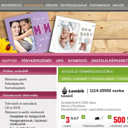
NAPTÁR
FÉNYKÉPEZŐGÉP
GPS
NYOMTATÓ
DIGITÁLIS KÉPKERET
Otthon, szabadidő
Otthon, szabadidő » Háztartási gépek » Hőmér
Háztartási gépek
Szépségápolás
Szerszámgépek
1114-20550 szoba
Szórakoztató elektronika
hőmérő
Szobahőmérő 2055 típus
Televíziók és tartozákok
Méret:175x30mm
CD és DVD
Rendelhető színek: natúr,fehér,cseresznye
Házimozi és audió rendszerek
Hangfalak és hangszórók
Hangprojektorok, házimozi
rendszerek