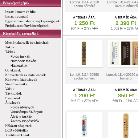
Lombik 1114-20210
Lombik 0114-21004 
Fényképezőgépek
szoba hőmérő
102405 hőmérő
Instax kamera és film
Instax nyomtató
Egyszer használatos fényképezőgépek
1 250 Ft
2 390 Ft
Fixfókuszos fényképezőgépek
984 Ft + 27% ÁFA
1 882 Ft + 27% Á
Kiegészítők, tartozékok
Memóriakártyák és háttértárak
Tokok
Táskák
Fotós táskák
Notebook táskák
Hátizsákok
Objektívek
Lombik 1114-20580
Lombik 1114-20220 
Konverterek és előtétlencsék
szoba hőmérő
hőmérő
Könyvek, kiadványok
Stúdió technika
Vakuk
Távkioldók
1 200 Ft
850 Ft
Elemtartók
945 Ft + 27% ÁFA
669 Ft + 27% ÁF
Állványok
Fotós állványok
Vaku/lámpa állványok
Állvány táskák
Állvány kiegészítők
Hálózati adapterek
LCD védőfóliák
Tisztító eszközök