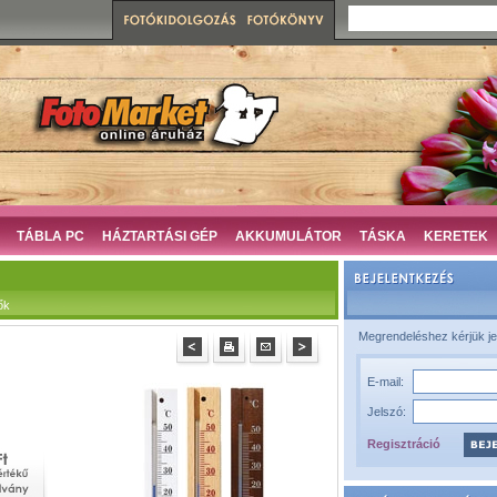
TÁBLA PC
HÁZTARTÁSI GÉP
AKKUMULÁTOR
TÁSKA
KERETEK
ők
Megrendeléshez kérjük je
E-mail:
Jelszó:
Regisztráció