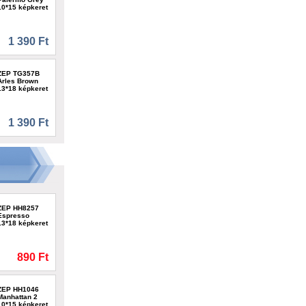
10*15 képkeret
1 390 Ft
ZEP TG357B
Arles Brown
13*18 képkeret
1 390 Ft
ZEP HH8257
Espresso
13*18 képkeret
890 Ft
ZEP HH1046
Manhattan 2
10*15 képkeret