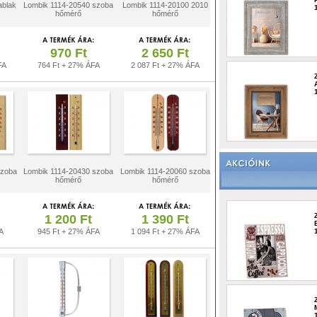
ablak
Lombik 1114-20540 szoba
Lombik 1114-20100 2010
hőmérő
hőmérő
970 Ft
2 650 Ft
FA
764 Ft + 27% ÁFA
2 087 Ft + 27% ÁFA
szoba
Lombik 1114-20430 szoba
Lombik 1114-20060 szoba
hőmérő
hőmérő
1 200 Ft
1 390 Ft
A
945 Ft + 27% ÁFA
1 094 Ft + 27% ÁFA