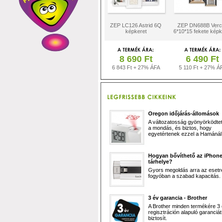
ZEP LC126 Astrid 6Q
ZEP DN688B Verce
képkeret
6*10*15 fekete képk
8 690 Ft
6 490 Ft
6 843 Ft + 27% ÁFA
5 110 Ft + 27% Á
Oregon időjárás-állomások
A változatosság gyönyörködtet,
a mondás, és biztos, hogy
egyetértenek ezzel a Hamánál 
Hogyan bővíthető az iPhon
tárhelye?
Gyors megoldás arra az esetr
fogyóban a szabad kapacitás.
3 év garancia - Brother
A Brother minden termékére 3
regisztráción alapuló garanciát
biztosít.