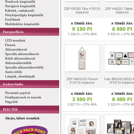
Notebook kiegészítők
Navigáció kiegészítők
ZEP EK355 Tika 4*10*15
ZEP HA02G Talbot
Kábelek, csatlakozók
képkeret
képkeret
Fényképezőgép kiegészítők
Fotófilmek
Mobiltelefon kiegészítők
9 190 Ft
6 890 Ft
Energiaellátás
7 236 Ft + 27% ÁFA
5 425 Ft + 27% Á
LED termékek
Elemek
Akkumulátorok
Speciális akkumulátorok
Külső akkumulátorok
Akkumulátortöltők
Speciális akkumulátortöltők
Autós töltők
Lámpák, elemlámpák
ZEP WW1510 Florent
Falc BB164126021 k
2*10*15 képkeret
8*10*15 képkere
Irodatechnika
Nyomtató papírok
Festékpatronok és tonerek
3 590 Ft
6 490 Ft
Nagyítók
2 827 Ft + 27% ÁFA
5 110 Ft + 27% Á
PIACTÉR
Akciós, kifutó termékek