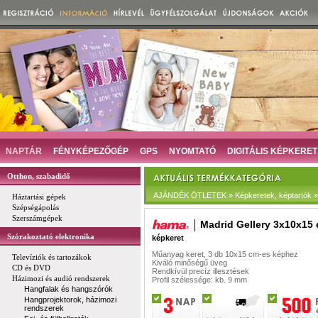
NAPTÁR
FÉNYKÉPEZŐGÉP
GPS
NYOMTATÓ
DIGITÁLIS KÉPKERET
Otthon, szabadidő
AJÁNDÉK ÖTLETEK » Képkeretek, képtartók »
Háztartási gépek
Szépségápolás
Szerszámgépek
Madrid Gellery 3x10x15 
Szórakoztató elektronika
képkeret
Műanyag keret, 3 db 10x15 cm-es képhez
Televíziók és tartozákok
Kiváló minőségű üveg
CD és DVD
Rendkívül precíz illesztések
Házimozi és audió rendszerek
Profil szélessége: kb. 9 mm
Hangfalak és hangszórók
Hangprojektorok, házimozi
rendszerek