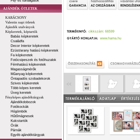
Fej- és fülhallgatók
AJÁNDÉK ÖTLETEK
KARÁCSONY
Valentin napi ötletek
Ajándék utalványok
cikkszám: 66599
Képkeretek, képtartók
Babás képkeretek
www.hama.hu
Családfa
Decor Interior képkeretek
Ezüst/arany hatású képkeretek
Fa képkeretek
Fotócsipeszek és fotóhuzalok
Fémhatású képkeretek
Magasságmérők
Műanyag képkeretek
Öntapadós szobadekorok
Szives képkeretek
Több képes keretek
Üveg keretek
Fényképes ajándéktárgyak
Ajándékdobozok
Fotókockák
Hógömbök
Hűtőmágnesek
Kulcstartók
Órák
Párnák
Egyéb ajándéktárgyak