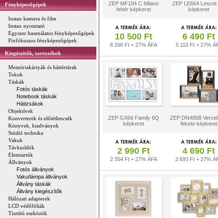
ZEP MF104 C Milano
ZEP LE664 Lescot
Fényképezőgépek
fehér képkeret
képkeret
Instax kamera és film
Instax nyomtató
Egyszer használatos fényképezőgépek
10 500 Ft
6 490 Ft
Fixfókuszos fényképezőgépek
8 268 Ft + 27% ÁFA
5 110 Ft + 27% Á
Kiegészítők, tartozékok
Memóriakártyák és háttértárak
Tokok
Táskák
Fotós táskák
Notebook táskák
Hátizsákok
Objektívek
ZEP GX66 Family 6Q
ZEP DN485B Vercell
Konverterek és előtétlencsék
képkeret
fekete képkeret
Könyvek, kiadványok
Stúdió technika
Vakuk
Távkioldók
2 990 Ft
4 690 Ft
Elemtartók
2 354 Ft + 27% ÁFA
3 693 Ft + 27% Á
Állványok
Fotós állványok
Vaku/lámpa állványok
Állvány táskák
Állvány kiegészítők
Hálózati adapterek
LCD védőfóliák
Tisztító eszközök