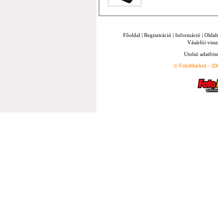
Főoldal
|
Regisztráció
|
Információ
|
Oldal
Vásárlói vissz
Utolsó adatfris
© FotoMarket - 2