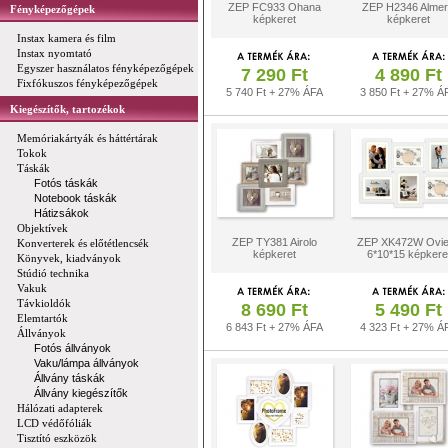
ZEP FC933 Ohana
ZEP H2346 Almer
Fényképezőgépek
képkeret
képkeret
Instax kamera és film
Instax nyomtató
Egyszer használatos fényképezőgépek
7 290 Ft
4 890 Ft
Fixfókuszos fényképezőgépek
5 740 Ft + 27% ÁFA
3 850 Ft + 27% Á
Kiegészítők, tartozékok
Memóriakártyák és háttértárak
Tokok
Táskák
Fotós táskák
Notebook táskák
Hátizsákok
Objektívek
ZEP TY381 Airolo
ZEP XK472W Ovi
Konverterek és előtétlencsék
képkeret
6*10*15 képkere
Könyvek, kiadványok
Stúdió technika
Vakuk
Távkioldók
8 690 Ft
5 490 Ft
Elemtartók
6 843 Ft + 27% ÁFA
4 323 Ft + 27% Á
Állványok
Fotós állványok
Vaku/lámpa állványok
Állvány táskák
Állvány kiegészítők
Hálózati adapterek
LCD védőfóliák
Tisztító eszközök