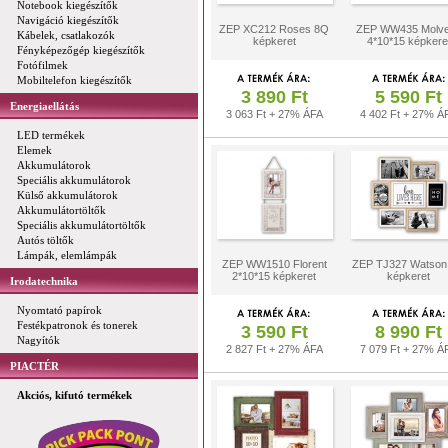
Notebook kiegészítők
Navigáció kiegészítők
ZEP XC212 Roses 8Q
ZEP WW435 Molv
Kábelek, csatlakozók
képkeret
4*10*15 képkere
Fényképezőgép kiegészítők
Fotófilmek
Mobiltelefon kiegészítők
3 890 Ft
5 590 Ft
Energiaellátás
3 063 Ft + 27% ÁFA
4 402 Ft + 27% Á
LED termékek
Elemek
Akkumulátorok
Speciális akkumulátorok
Külső akkumulátorok
Akkumulátortöltők
Speciális akkumulátortöltők
Autós töltők
Lámpák, elemlámpák
ZEP WW1510 Florent
ZEP TJ327 Watson
2*10*15 képkeret
képkeret
Irodatechnika
Nyomtató papírok
Festékpatronok és tonerek
3 590 Ft
8 990 Ft
Nagyítók
2 827 Ft + 27% ÁFA
7 079 Ft + 27% Á
PIACTÉR
Akciós, kifutó termékek