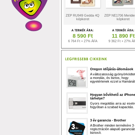
ZEP RU949 Gedda 4Q
ZEP NE1706 Meridi
képkeret
képkeret
8 590 Ft
11 890 Ft
6 764 Ft + 27% ÁFA
9 362 Ft + 27% Á
Oregon időjárás-állomások
A változatosság gyönyörködtet,
a mondás, és biztos, hogy
egyetértenek ezzel a Hamánál 
Hogyan bővíthető az iPhon
tárhelye?
Gyors megoldás arra az esetr
fogyóban a szabad kapacitás.
3 év garancia - Brother
A Brother minden termékére 3
regisztráción alapuló garanciát
biztosít.