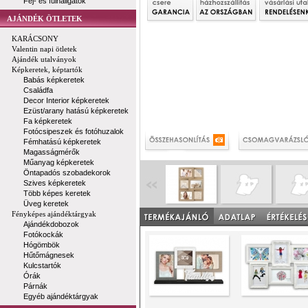
Fej- és fülhallgatók
AJÁNDÉK ÖTLETEK
KARÁCSONY
Valentin napi ötletek
Ajándék utalványok
Képkeretek, képtartók
Babás képkeretek
Családfa
Decor Interior képkeretek
Ezüst/arany hatású képkeretek
Fa képkeretek
Fotócsipeszek és fotóhuzalok
Fémhatású képkeretek
Magasságmérők
Műanyag képkeretek
Öntapadós szobadekorok
Szives képkeretek
Több képes keretek
Üveg keretek
Fényképes ajándéktárgyak
Ajándékdobozok
Fotókockák
Hógömbök
Hűtőmágnesek
Kulcstartók
Órák
Párnák
Egyéb ajándéktárgyak