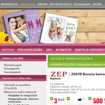
NAPTÁR
FÉNYKÉPEZŐGÉP
GPS
NYOMTATÓ
DIGITÁLIS KÉPKERET
Otthon, szabadidő
AJÁNDÉK ÖTLETEK » Képkeretek, képtartók »
Háztartási gépek
Szépségápolás
Szerszámgépek
ZD57B Brescia barna
Szórakoztató elektronika
képkeret
Fa képkeret
Televíziók és tartozákok
Képkeret mérete: 30*40 cm
CD és DVD
Berakható képek: 3db 10*10 cm és 3db 10*15c
Házimozi és audió rendszerek
Falra akasztható kivitel
Hangfalak és hangszórók
Hangprojektorok, házimozi
rendszerek