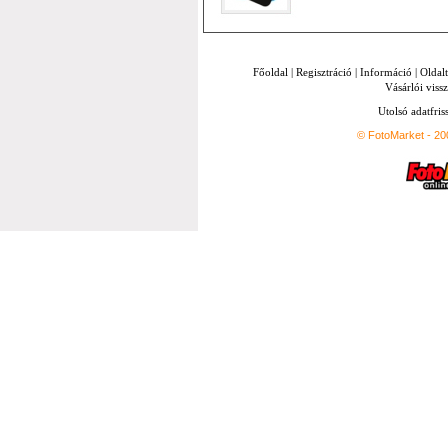
Főoldal
|
Regisztráció
|
Információ
|
Oldal
Vásárlói vissz
Utolsó adatfris
© FotoMarket - 2