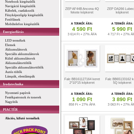
Notebook kiegészítők
Navigáció kiegészítők
ZEP AF44B Ancona 4Q
ZEP DA266 Lubec
Kábelek, csatlakozók
fekete képkeret
képkeret
Fényképezőgép kiegészítők
Fotófilmek
Mobiltelefon kiegészítők
4 590 Ft
5 990 Ft
Energiaellátás
3 614 Ft + 27% ÁFA
4 717 Ft + 27% Á
LED termékek
Elemek
Akkumulátorok
Speciális akkumulátorok
Külső akkumulátorok
Akkumulátortöltők
Speciális akkumulátortöltők
Autós töltők
Lámpák, elemlámpák
Falc BB161127164 keret
Falc BB65133162 k
2*10*15 képkeret
5Q képkeret
Irodatechnika
Nyomtató papírok
Festékpatronok és tonerek
1 090 Ft
3 890 Ft
Nagyítók
858 Ft + 27% ÁFA
3 063 Ft + 27% Á
PIACTÉR
Akciós, kifutó termékek