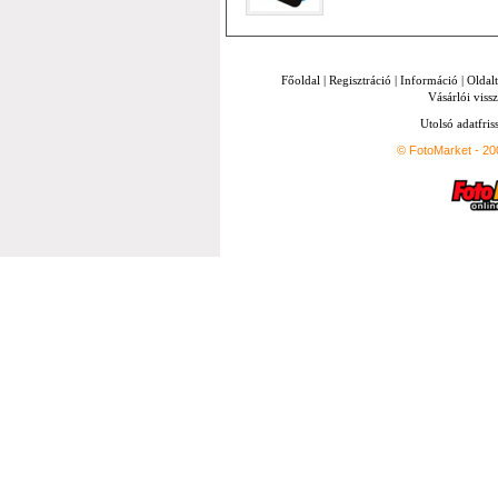
Főoldal
|
Regisztráció
|
Információ
|
Oldal
Vásárlói vissz
Utolsó adatfris
© FotoMarket - 2