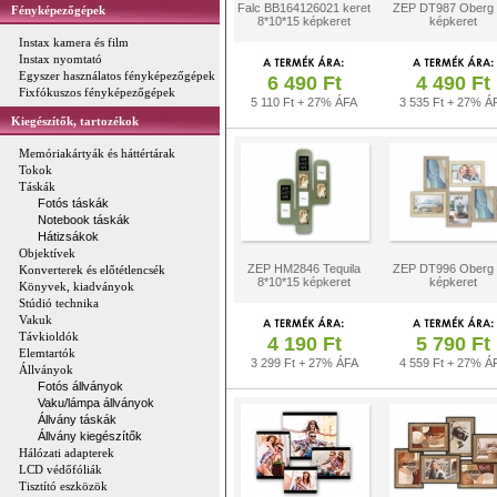
Falc BB164126021 keret
ZEP DT987 Oberg
Fényképezőgépek
8*10*15 képkeret
képkeret
Instax kamera és film
Instax nyomtató
Egyszer használatos fényképezőgépek
6 490 Ft
4 490 Ft
Fixfókuszos fényképezőgépek
5 110 Ft + 27% ÁFA
3 535 Ft + 27% Á
Kiegészítők, tartozékok
Memóriakártyák és háttértárak
Tokok
Táskák
Fotós táskák
Notebook táskák
Hátizsákok
Objektívek
ZEP HM2846 Tequila
ZEP DT996 Oberg
Konverterek és előtétlencsék
8*10*15 képkeret
képkeret
Könyvek, kiadványok
Stúdió technika
Vakuk
Távkioldók
4 190 Ft
5 790 Ft
Elemtartók
3 299 Ft + 27% ÁFA
4 559 Ft + 27% Á
Állványok
Fotós állványok
Vaku/lámpa állványok
Állvány táskák
Állvány kiegészítők
Hálózati adapterek
LCD védőfóliák
Tisztító eszközök