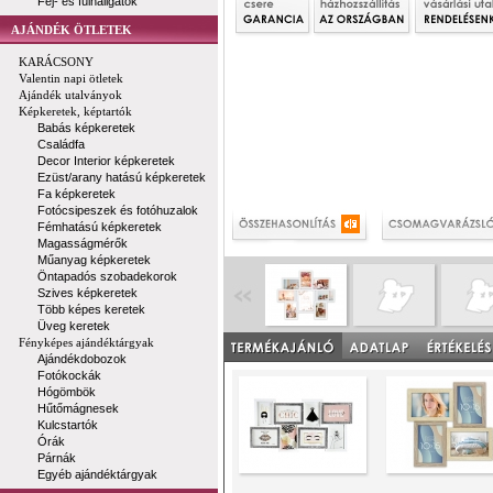
Fej- és fülhallgatók
AJÁNDÉK ÖTLETEK
KARÁCSONY
Valentin napi ötletek
Ajándék utalványok
Képkeretek, képtartók
Babás képkeretek
Családfa
Decor Interior képkeretek
Ezüst/arany hatású képkeretek
Fa képkeretek
Fotócsipeszek és fotóhuzalok
Fémhatású képkeretek
Magasságmérők
Műanyag képkeretek
Öntapadós szobadekorok
Szives képkeretek
Több képes keretek
Üveg keretek
Fényképes ajándéktárgyak
Ajándékdobozok
Fotókockák
Hógömbök
Hűtőmágnesek
Kulcstartók
Órák
Párnák
Egyéb ajándéktárgyak