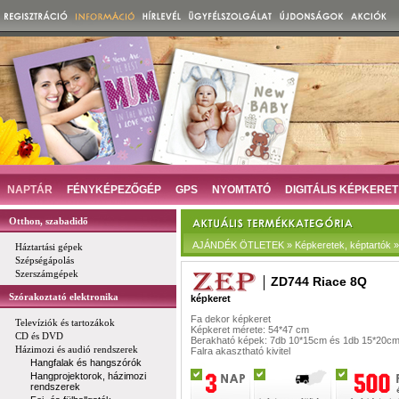
NAPTÁR
FÉNYKÉPEZŐGÉP
GPS
NYOMTATÓ
DIGITÁLIS KÉPKERET
Otthon, szabadidő
AJÁNDÉK ÖTLETEK » Képkeretek, képtartók »
Háztartási gépek
Szépségápolás
Szerszámgépek
ZD744 Riace 8Q
Szórakoztató elektronika
képkeret
Fa dekor képkeret
Televíziók és tartozákok
Képkeret mérete: 54*47 cm
CD és DVD
Berakható képek: 7db 10*15cm és 1db 15*20c
Házimozi és audió rendszerek
Falra akasztható kivitel
Hangfalak és hangszórók
Hangprojektorok, házimozi
rendszerek