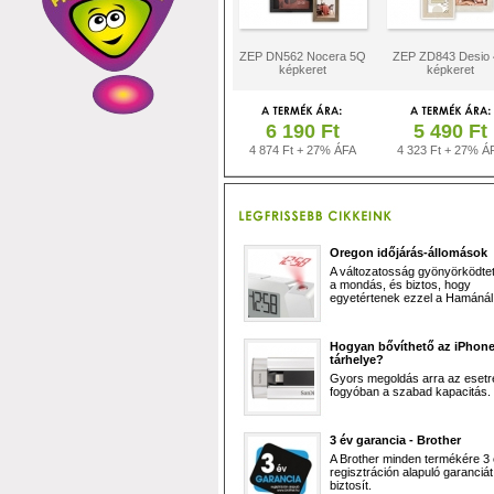
ZEP DN562 Nocera 5Q
ZEP ZD843 Desio
képkeret
képkeret
6 190 Ft
5 490 Ft
4 874 Ft + 27% ÁFA
4 323 Ft + 27% Á
Oregon időjárás-állomások
A változatosság gyönyörködtet,
a mondás, és biztos, hogy
egyetértenek ezzel a Hamánál 
Hogyan bővíthető az iPhon
tárhelye?
Gyors megoldás arra az esetr
fogyóban a szabad kapacitás.
3 év garancia - Brother
A Brother minden termékére 3
regisztráción alapuló garanciát
biztosít.