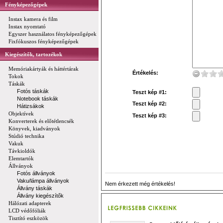
Fényképezőgépek
Instax kamera és film
Instax nyomtató
Egyszer használatos fényképezőgépek
Fixfókuszos fényképezőgépek
Kiegészítők, tartozékok
Memóriakártyák és háttértárak
Értékelés:
Tokok
Táskák
Fotós táskák
Teszt kép #1:
Notebook táskák
Teszt kép #2:
Hátizsákok
Objektívek
Teszt kép #3:
Konverterek és előtétlencsék
Könyvek, kiadványok
Stúdió technika
Vakuk
Távkioldók
Elemtartók
Állványok
Fotós állványok
Vaku/lámpa állványok
Nem érkezett még értékelés!
Állvány táskák
Állvány kiegészítők
Hálózati adapterek
LCD védőfóliák
Tisztító eszközök