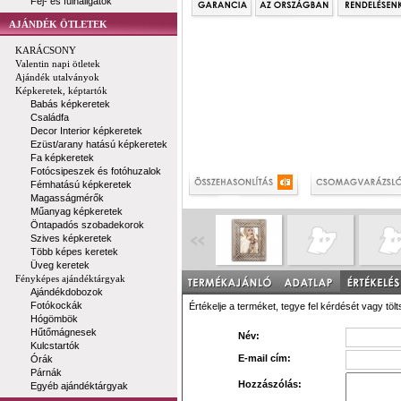
Fej- és fülhallgatók
AJÁNDÉK ÖTLETEK
KARÁCSONY
Valentin napi ötletek
Ajándék utalványok
Képkeretek, képtartók
Babás képkeretek
Családfa
Decor Interior képkeretek
Ezüst/arany hatású képkeretek
Fa képkeretek
Fotócsipeszek és fotóhuzalok
Fémhatású képkeretek
Magasságmérők
Műanyag képkeretek
Öntapadós szobadekorok
Szives képkeretek
Több képes keretek
Üveg keretek
Fényképes ajándéktárgyak
Ajándékdobozok
Fotókockák
Értékelje a terméket, tegye fel kérdését vagy tölt
Hógömbök
Hűtőmágnesek
Név:
Kulcstartók
E-mail cím:
Órák
Párnák
Hozzászólás:
Egyéb ajándéktárgyak