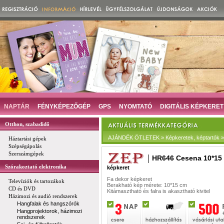
NAPTÁR
FÉNYKÉPEZŐGÉP
GPS
NYOMTATÓ
DIGITÁLIS KÉPKERET
Otthon, szabadidő
AJÁNDÉK ÖTLETEK » Képkeretek, képtartók » D
Háztartási gépek
Szépségápolás
Szerszámgépek
HR646 Cesena 10*15
Szórakoztató elektronika
képkeret
Fa dekor képkeret
Televíziók és tartozákok
Berakható kép mérete: 10*15 cm
CD és DVD
Kitámasztható és falra is akasztható kivitel
Házimozi és audió rendszerek
Hangfalak és hangszórók
Hangprojektorok, házimozi
rendszerek