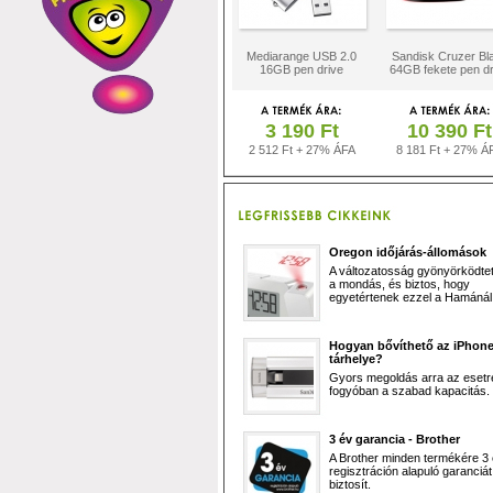
Mediarange USB 2.0
Sandisk Cruzer Bl
16GB pen drive
64GB fekete pen dr
3 190 Ft
10 390 Ft
2 512 Ft + 27% ÁFA
8 181 Ft + 27% Á
Oregon időjárás-állomások
A változatosság gyönyörködtet,
a mondás, és biztos, hogy
egyetértenek ezzel a Hamánál 
Hogyan bővíthető az iPhon
tárhelye?
Gyors megoldás arra az esetr
fogyóban a szabad kapacitás.
3 év garancia - Brother
A Brother minden termékére 3
regisztráción alapuló garanciát
biztosít.