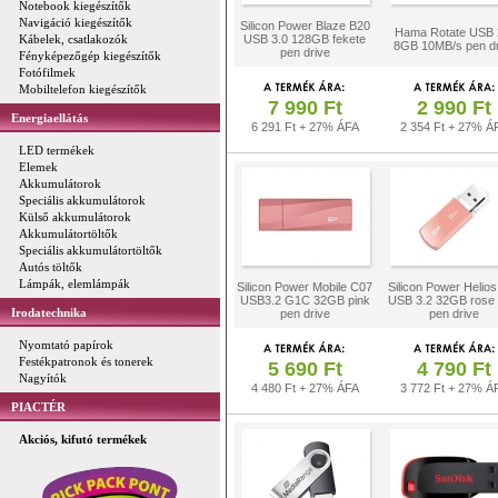
Notebook kiegészítők
Navigáció kiegészítők
Silicon Power Blaze B20
Hama Rotate USB 
Kábelek, csatlakozók
USB 3.0 128GB fekete
8GB 10MB/s pen dr
pen drive
Fényképezőgép kiegészítők
Fotófilmek
Mobiltelefon kiegészítők
7 990 Ft
2 990 Ft
Energiaellátás
6 291 Ft + 27% ÁFA
2 354 Ft + 27% Á
LED termékek
Elemek
Akkumulátorok
Speciális akkumulátorok
Külső akkumulátorok
Akkumulátortöltők
Speciális akkumulátortöltők
Autós töltők
Lámpák, elemlámpák
Silicon Power Mobile C07
Silicon Power Helio
USB3.2 G1C 32GB pink
USB 3.2 32GB rose 
Irodatechnika
pen drive
pen drive
Nyomtató papírok
Festékpatronok és tonerek
5 690 Ft
4 790 Ft
Nagyítók
4 480 Ft + 27% ÁFA
3 772 Ft + 27% Á
PIACTÉR
Akciós, kifutó termékek