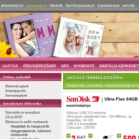
NAPTÁR
FÉNYKÉPEZŐGÉP
GPS
NYOMTATÓ
DIGITÁLIS KÉPKERET
Otthon, szabadidő
Kiegészítők, tartozékok » Memóriakártyák és h
Háztartási gépek
Szépségápolás
Szerszámgépek
Ultra Flair 64GB
Szórakoztató elektronika
memóriakártya
Televíziók és tartozákok
Stílusos USB 3.0 memória
Ultra gyors adatátvitel max. 150 MB/sec.-ig
CD és DVD
Kapacitás: 64 GB
Házimozi és audió rendszerek
USB 2.0 kompatibilis
Hangfalak és hangszórók
Cikkszám: 139789
Hangprojektorok, házimozi
rendszerek