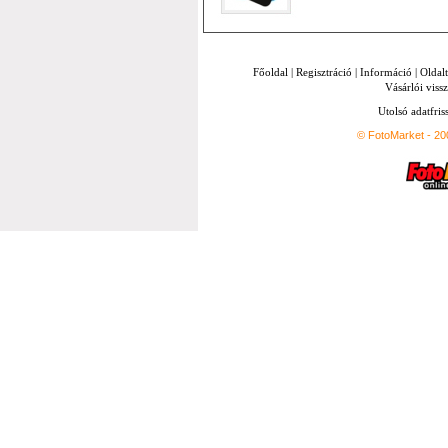
Főoldal
|
Regisztráció
|
Információ
|
Oldal
Vásárlói vissz
Utolsó adatfris
© FotoMarket - 2