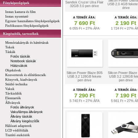
Silicon Power Ultim
Sandisk Cruzer Utra Flair
Fényképezőgépek
USB 2.0 4GB fekete
32GB 3.0 pen drive
drive
Instax kamera és film
Instax nyomtató
Egyszer használatos fényképezőgépek
7 690 Ft
2 190 Ft
Fixfókuszos fényképezőgépek
6 055 Ft + 27% ÁFA
1 724 Ft + 27% Á
Kiegészítők, tartozékok
Memóriakártyák és háttértárak
Tokok
Táskák
Fotós táskák
Notebook táskák
Hátizsákok
Objektívek
Silicon Power Blaze B05
Silicon Power Blaze
Konverterek és előtétlencsék
USB 3.2 128GB fekete
USB 3.2 128GB fek
Könyvek, kiadványok
pen drive
pen drive
Stúdió technika
Vakuk
Távkioldók
7 290 Ft
7 190 Ft
Elemtartók
5 740 Ft + 27% ÁFA
5 661 Ft + 27% Á
Állványok
Fotós állványok
Vaku/lámpa állványok
Állvány táskák
Állvány kiegészítők
Hálózati adapterek
LCD védőfóliák
Tisztító eszközök