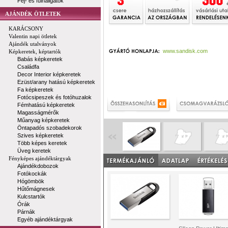
Fej- és fülhallgatók
AJÁNDÉK ÖTLETEK
KARÁCSONY
Valentin napi ötletek
Ajándék utalványok
www.sandisk.com
Képkeretek, képtartók
Babás képkeretek
Családfa
Decor Interior képkeretek
Ezüst/arany hatású képkeretek
Fa képkeretek
Fotócsipeszek és fotóhuzalok
Fémhatású képkeretek
Magasságmérők
Műanyag képkeretek
Öntapadós szobadekorok
Szives képkeretek
Több képes keretek
Üveg keretek
Fényképes ajándéktárgyak
Ajándékdobozok
Fotókockák
Hógömbök
Hűtőmágnesek
Kulcstartók
Órák
Párnák
Egyéb ajándéktárgyak