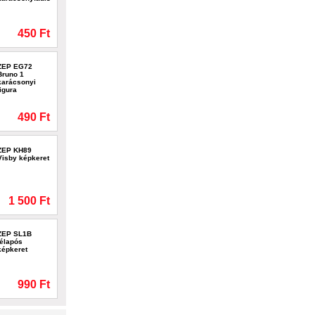
450 Ft
ZEP EG72
Bruno 1
karácsonyi
figura
490 Ft
ZEP KH89
Visby képkeret
1 500 Ft
ZEP SL1B
télapós
képkeret
990 Ft