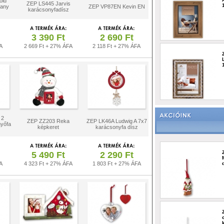
old
ZEP LS445 Jarvis
rany
ZEP VP87EN Kevin EN
karácsonyfadísz
3 390 Ft
2 690 Ft
A
2 669 Ft + 27% ÁFA
2 118 Ft + 27% ÁFA
 2
ZEP ZZ203 Reka
ZEP LK46A Ludwig A 7x7
nyőfa
képkeret
karácsonyfa dísz
5 490 Ft
2 290 Ft
A
4 323 Ft + 27% ÁFA
1 803 Ft + 27% ÁFA