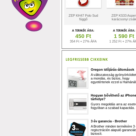
ZEP KH47 Polo Sud
ZEP KS33 Aspe
függő
karácsonyi zsá
450 Ft
1 590 Ft
354 Ft + 27% ÁFA
1 252 Ft + 27% Á
Oregon időjárás-állomások
A változatosság gyönyörködtet,
a mondás, és biztos, hogy
egyetértenek ezzel a Hamánál 
Hogyan bővíthető az iPhon
tárhelye?
Gyors megoldás arra az esetr
fogyóban a szabad kapacitás.
3 év garancia - Brother
A Brother minden termékére 3
regisztráción alapuló garanciát
biztosít.