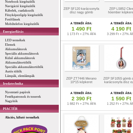
Notebook kiegészítők
Navigáció kiegészítők
ZEP SF120 karácsonyfa
ZEP LS852 Cliv
Kábelek, csatlakozók
dísz nagy gömb
hóember képkere
Fényképezőgép kiegészítők
Fotófilmek
Mobiltelefon kiegészítők
1 490 Ft
4 190 Ft
Energiaellátás
1 173 Ft + 27% ÁFA
3 299 Ft + 27% Á
LED termékek
Elemek
Akkumulátorok
Speciális akkumulátorok
Külső akkumulátorok
Akkumulátortöltők
Speciális akkumulátortöltők
Autós töltők
Lámpák, elemlámpák
ZEP ZT7446 Merano
ZEP SF105S gömb a
10*15 képkeret
karácsonyfa dísz e
Irodatechnika
Nyomtató papírok
Festékpatronok és tonerek
2 390 Ft
1 590 Ft
Nagyítók
1 882 Ft + 27% ÁFA
1 252 Ft + 27% Á
PIACTÉR
Akciós, kifutó termékek