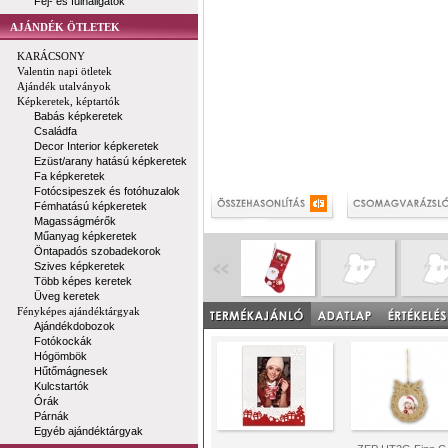
Fej- és fülhallgatók
AJÁNDÉK ÖTLETEK
KARÁCSONY
Valentin napi ötletek
Ajándék utalványok
Képkeretek, képtartók
Babás képkeretek
Családfa
Decor Interior képkeretek
Ezüst/arany hatású képkeretek
Fa képkeretek
Fotócsipeszek és fotóhuzalok
Fémhatású képkeretek
Magasságmérők
Műanyag képkeretek
Öntapadós szobadekorok
Szives képkeretek
Több képes keretek
Üveg keretek
Fényképes ajándéktárgyak
Ajándékdobozok
Fotókockák
Hógömbök
Hűtőmágnesek
Kulcstartók
Órák
Párnák
Egyéb ajándéktárgyak