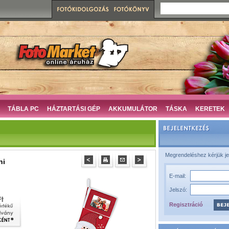
TÁBLA PC
HÁZTARTÁSI GÉP
AKKUMULÁTOR
TÁSKA
KERETEK
Megrendeléshez kérjük je
ni
E-mail:
Jelszó:
Regisztráció