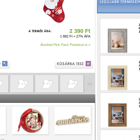
2 390 Ft
1 882 Ft + 27% ÁFA
Átveheti Pick Pack Pontokon is »