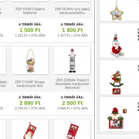
e
ZEP HT60 Chalet A
ZEP SF9HV szív alakú
t
képkeret
karácsonyfadísz
1 500 Ft
1 800 Ft
FA
1 181 Ft + 27% ÁFA
1 417 Ft + 27% ÁFA
ZEP ZZ8846 Theon 3
lakú
ZEP CH34P Sergey
fényképes karácsonyi
züst
karácsonyfa dísz
dekoráció
2 890 Ft
2 500 Ft
FA
2 276 Ft + 27% ÁFA
1 969 Ft + 27% ÁFA