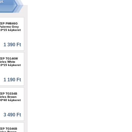
ZEP PM846G
Palermo Grey
10*15 képkeret
1 390 Ft
ZEP TG146W
Arles White
10*15 képkeret
1 190 Ft
ZEP TG334B
Arles Brown
30*40 képkeret
3 490 Ft
ZEP TG346B
Arles Brown