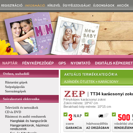
NAPTÁR
FÉNYKÉPEZŐGÉP
GPS
NYOMTATÓ
DIGITÁLIS KÉPKERET
Otthon, szabadidő
AJÁNDÉK ÖTLETEK » KARÁCSONY
Háztartási gépek
Szépségápolás
Szerszámgépek
TT34 karácsonyi zok
Szórakoztató elektronika
Fényképes karácsonyi zokni
Zokni mérete: 18*47 cm
Berakható kép mérete: 10*15 cm
Televíziók és tartozákok
CD és DVD
Házimozi és audió rendszerek
Hangfalak és hangszórók
Hangprojektorok, házimozi
rendszerek