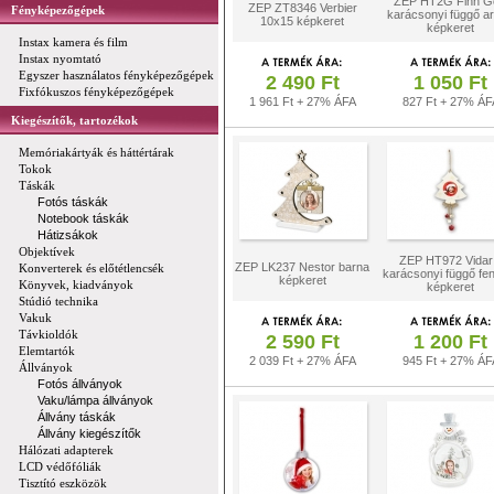
ZEP HT2G Finn G
ZEP ZT8346 Verbier
Fényképezőgépek
karácsonyi függő a
10x15 képkeret
képkeret
Instax kamera és film
Instax nyomtató
Egyszer használatos fényképezőgépek
2 490 Ft
1 050 Ft
Fixfókuszos fényképezőgépek
1 961 Ft + 27% ÁFA
827 Ft + 27% ÁF
Kiegészítők, tartozékok
Memóriakártyák és háttértárak
Tokok
Táskák
Fotós táskák
Notebook táskák
Hátizsákok
Objektívek
ZEP HT972 Vidar
ZEP LK237 Nestor barna
Konverterek és előtétlencsék
karácsonyi függő fe
képkeret
Könyvek, kiadványok
képkeret
Stúdió technika
Vakuk
Távkioldók
2 590 Ft
1 200 Ft
Elemtartók
2 039 Ft + 27% ÁFA
945 Ft + 27% ÁF
Állványok
Fotós állványok
Vaku/lámpa állványok
Állvány táskák
Állvány kiegészítők
Hálózati adapterek
LCD védőfóliák
Tisztító eszközök