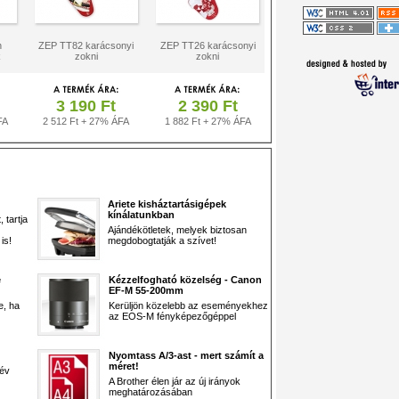
n
ZEP TT82 karácsonyi
ZEP TT26 karácsonyi
k
zokni
zokni
3 190 Ft
2 390 Ft
FA
2 512 Ft + 27% ÁFA
1 882 Ft + 27% ÁFA
Ariete kisháztartásigépek
kínálatunkban
 tartja
Ajándékötletek, melyek biztosan
is!
megdobogtatják a szívet!
e
Kézzelfogható közelség - Canon
EF-M 55-200mm
e, ha
Kerüljön közelebb az eseményekhez
az EOS-M fényképezőgéppel
Nyomtass A/3-ast - mert számít a
méret!
 év
A Brother élen jár az új irányok
meghatározásában