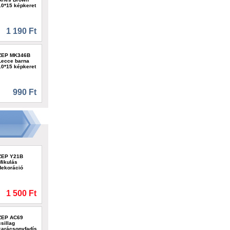
10*15 képkeret
1 190 Ft
ZEP MK346B
Lecce barna
10*15 képkeret
990 Ft
ZEP Y21B
Mikulás
dekoráció
1 500 Ft
ZEP AC69
csillag
karácsonyfadísz