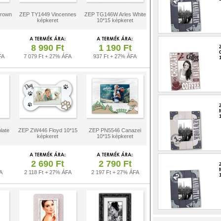
Brown
ZEP TY1449 Vincennes
ZEP TG146W Arles White
képkeret
10*15 képkeret
8 990 Ft
1 190 Ft
FA
7 079 Ft + 27% ÁFA
937 Ft + 27% ÁFA
late
ZEP ZW446 Floyd 10*15
ZEP PN5546 Canazei
képkeret
10*15 képkeret
2 690 Ft
2 790 Ft
A
2 118 Ft + 27% ÁFA
2 197 Ft + 27% ÁFA