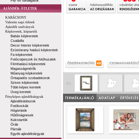
Fej- és fülhallgatók
AJÁNDÉK ÖTLETEK
KARÁCSONY
Valentin napi ötletek
Ajándék utalványok
Képkeretek, képtartók
Babás képkeretek
Családfa
Decor Interior képkeretek
Ezüst/arany hatású képkeretek
Fa képkeretek
Fotócsipeszek és fotóhuzalok
Fémhatású képkeretek
Magasságmérők
Műanyag képkeretek
Öntapadós szobadekorok
Szives képkeretek
Több képes keretek
Üveg keretek
Fényképes ajándéktárgyak
Ajándékdobozok
Fotókockák
Hógömbök
Hűtőmágnesek
Kulcstartók
Órák
Párnák
Egyéb ajándéktárgyak