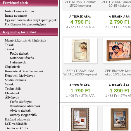
ZEP RE3568 Hallstatt
ZEP HY9664 Sirmio
Fényképezőgépek
15*20 képkeret
10*15 képkeret
Instax kamera és film
Instax nyomtató
Egyszer használatos fényképezőgépek
4 790 Ft
2 790 Ft
Fixfókuszos fényképezőgépek
3 772 Ft + 27% ÁFA
2 197 Ft + 27% Á
Kiegészítők, tartozékok
Memóriakártyák és háttértárak
Tokok
Táskák
Fotós táskák
Notebook táskák
Hátizsákok
Objektívek
ZEP YT223W LIVIA
ZEP BM462H Mar
Konverterek és előtétlencsék
WHITE 20X30 képkeret
fekvő 10*15 képke
Könyvek, kiadványok
Stúdió technika
Vakuk
Távkioldók
1 790 Ft
1 890 Ft
Elemtartók
1 409 Ft + 27% ÁFA
1 488 Ft + 27% Á
Állványok
Fotós állványok
Vaku/lámpa állványok
Állvány táskák
Állvány kiegészítők
Hálózati adapterek
LCD védőfóliák
Tisztító eszközök