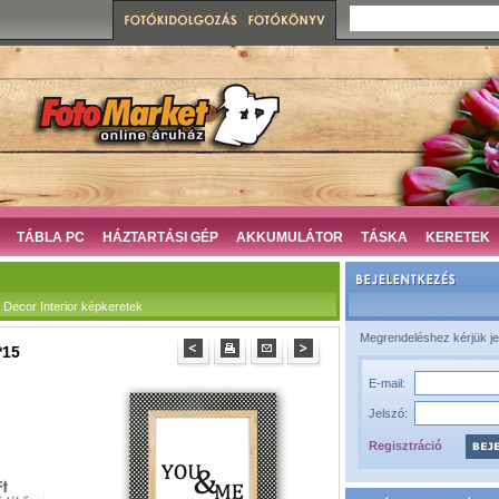
TÁBLA PC
HÁZTARTÁSI GÉP
AKKUMULÁTOR
TÁSKA
KERETEK
ecor Interior képkeretek
Megrendeléshez kérjük je
*15
E-mail:
Jelszó:
Regisztráció