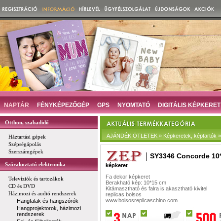
NAPTÁR
FÉNYKÉPEZŐGÉP
GPS
NYOMTATÓ
DIGITÁLIS KÉPKERET
Otthon, szabadidő
AJÁNDÉK ÖTLETEK » Képkeretek, képtartók » D
Háztartási gépek
Szépségápolás
Szerszámgépek
SY3346 Concorde 10
Szórakoztató elektronika
képkeret
Fa dekor képkeret
Televíziók és tartozákok
Berakható kép: 10*15 cm
CD és DVD
Kitámasztható és falra is akasztható kivitel
Házimozi és audió rendszerek
replicas bolsos
www.bolsosreplicaschino.com
Hangfalak és hangszórók
Hangprojektorok, házimozi
rendszerek