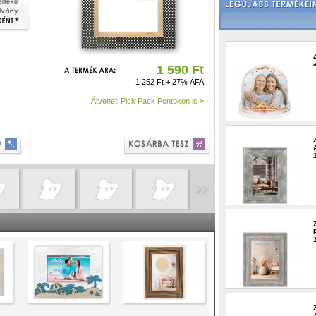
1 590 Ft
1 252 Ft + 27% ÁFA
Átveheti Pick Pack Pontokon is »