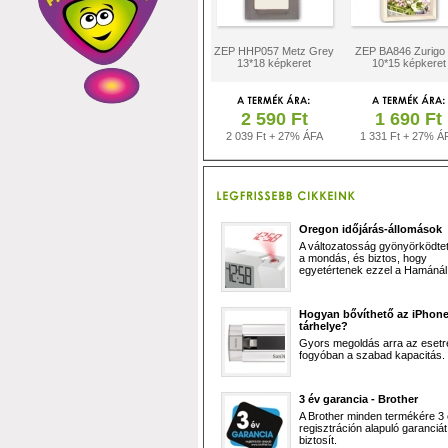
ZEP HHP057 Metz Grey
ZEP BA846 Zurigo
13*18 képkeret
10*15 képkeret
2 590 Ft
1 690 Ft
2 039 Ft + 27% ÁFA
1 331 Ft + 27% Á
Oregon időjárás-állomások
A változatosság gyönyörködtet,
a mondás, és biztos, hogy
egyetértenek ezzel a Hamánál 
Hogyan bővíthető az iPhon
tárhelye?
Gyors megoldás arra az esetr
fogyóban a szabad kapacitás.
3 év garancia - Brother
A Brother minden termékére 3
regisztráción alapuló garanciát
biztosít.