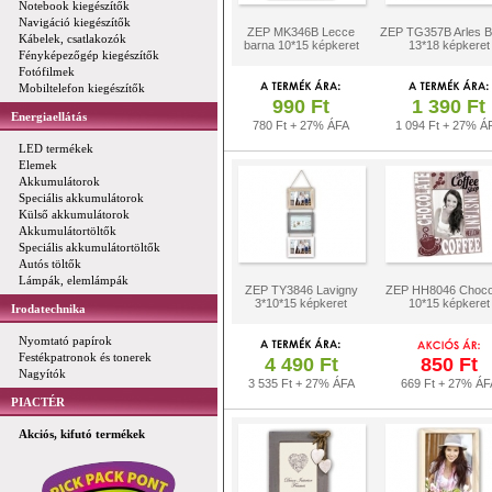
Notebook kiegészítők
Navigáció kiegészítők
ZEP MK346B Lecce
ZEP TG357B Arles 
Kábelek, csatlakozók
barna 10*15 képkeret
13*18 képkeret
Fényképezőgép kiegészítők
Fotófilmek
Mobiltelefon kiegészítők
990 Ft
1 390 Ft
Energiaellátás
780 Ft + 27% ÁFA
1 094 Ft + 27% Á
LED termékek
Elemek
Akkumulátorok
Speciális akkumulátorok
Külső akkumulátorok
Akkumulátortöltők
Speciális akkumulátortöltők
Autós töltők
Lámpák, elemlámpák
ZEP TY3846 Lavigny
ZEP HH8046 Choco
3*10*15 képkeret
10*15 képkeret
Irodatechnika
Nyomtató papírok
Festékpatronok és tonerek
4 490 Ft
850 Ft
Nagyítók
3 535 Ft + 27% ÁFA
669 Ft + 27% ÁF
PIACTÉR
Akciós, kifutó termékek