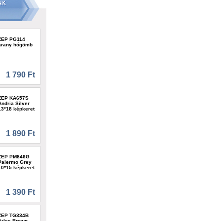
ZEP PG114
arany hógömb
1 790 Ft
ZEP KA657S
Andria Silver
13*18 képkeret
1 890 Ft
ZEP PM846G
Palermo Grey
10*15 képkeret
1 390 Ft
ZEP TG334B
Arles Brown