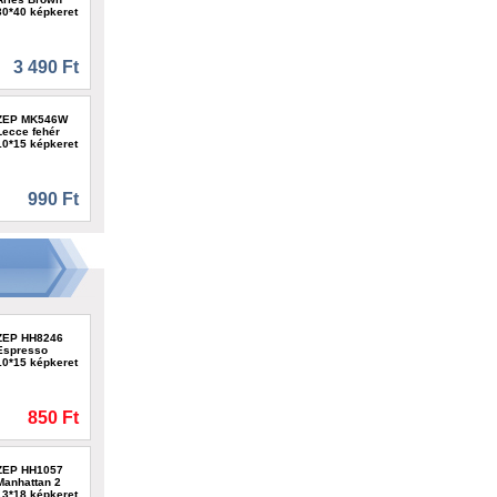
30*40 képkeret
3 490 Ft
ZEP MK546W
Lecce fehér
10*15 képkeret
990 Ft
ZEP HH8246
Espresso
10*15 képkeret
850 Ft
ZEP HH1057
Manhattan 2
13*18 képkeret