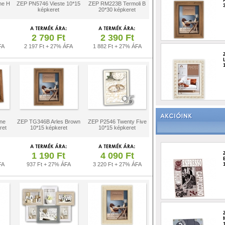
ne H
ZEP PN5746 Vieste 10*15
ZEP RM223B Termoli B
képkeret
20*30 képkeret
2 790 Ft
2 390 Ft
FA
2 197 Ft + 27% ÁFA
1 882 Ft + 27% ÁFA
ne
ZEP TG346B Arles Brown
ZEP P2546 Twenty Five
ret
10*15 képkeret
10*15 képkeret
1 190 Ft
4 090 Ft
FA
937 Ft + 27% ÁFA
3 220 Ft + 27% ÁFA