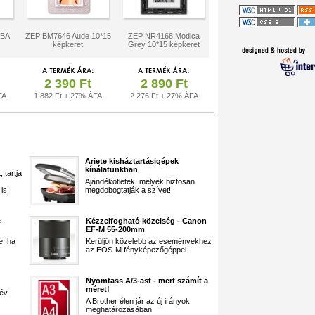
 BA
ZEP BM7646 Aude 10*15
ZEP NR4168 Modica
képkeret
Grey 10*15 képkeret
2 390 Ft
2 890 Ft
FA
1 882 Ft + 27% ÁFA
2 276 Ft + 27% ÁFA
Ariete kisháztartásigépek
kínálatunkban
 tartja
Ajándékötletek, melyek biztosan
is!
megdobogtatják a szívet!
e
Kézzelfogható közelség - Canon
EF-M 55-200mm
e, ha
Kerüljön közelebb az eseményekhez
az EOS-M fényképezőgéppel
Nyomtass A/3-ast - mert számít a
méret!
 év
A Brother élen jár az új irányok
meghatározásában