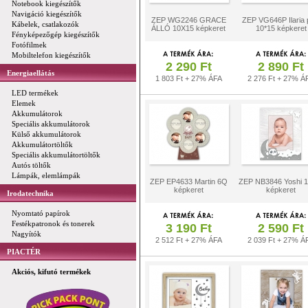
Notebook kiegészítők
Navigáció kiegészítők
ZEP WG2246 GRACE
ZEP VG646P Ilaria 
Kábelek, csatlakozók
ÁLLÓ 10X15 képkeret
10*15 képkeret
Fényképezőgép kiegészítők
Fotófilmek
Mobiltelefon kiegészítők
2 290 Ft
2 890 Ft
Energiaellátás
1 803 Ft + 27% ÁFA
2 276 Ft + 27% Á
LED termékek
Elemek
Akkumulátorok
Speciális akkumulátorok
Külső akkumulátorok
Akkumulátortöltők
Speciális akkumulátortöltők
Autós töltők
Lámpák, elemlámpák
ZEP EP4633 Martin 6Q
ZEP NB3846 Yoshi 1
képkeret
képkeret
Irodatechnika
Nyomtató papírok
Festékpatronok és tonerek
3 190 Ft
2 590 Ft
Nagyítók
2 512 Ft + 27% ÁFA
2 039 Ft + 27% Á
PIACTÉR
Akciós, kifutó termékek