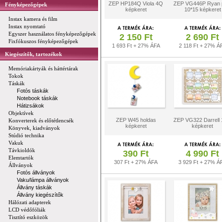
ZEP HP184Q Viola 4Q
ZEP VG446P Ryan 
Fényképezőgépek
képkeret
10*15 képkeret
Instax kamera és film
Instax nyomtató
Egyszer használatos fényképezőgépek
2 150 Ft
2 690 Ft
Fixfókuszos fényképezőgépek
1 693 Ft + 27% ÁFA
2 118 Ft + 27% Á
Kiegészítők, tartozékok
Memóriakártyák és háttértárak
Tokok
Táskák
Fotós táskák
Notebook táskák
Hátizsákok
Objektívek
ZEP W45 holdas
ZEP VG322 Darrell
Konverterek és előtétlencsék
képkeret
képkeret
Könyvek, kiadványok
Stúdió technika
Vakuk
Távkioldók
390 Ft
4 990 Ft
Elemtartók
307 Ft + 27% ÁFA
3 929 Ft + 27% Á
Állványok
Fotós állványok
Vaku/lámpa állványok
Állvány táskák
Állvány kiegészítők
Hálózati adapterek
LCD védőfóliák
Tisztító eszközök