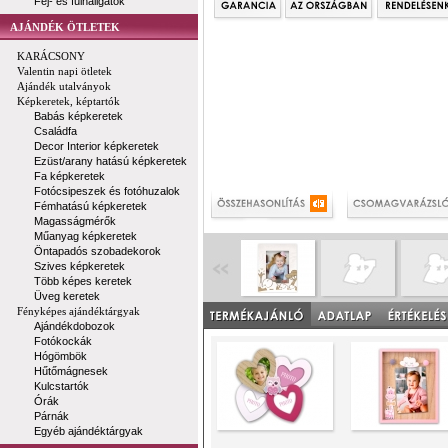
Fej- és fülhallgatók
AJÁNDÉK ÖTLETEK
KARÁCSONY
Valentin napi ötletek
Ajándék utalványok
Képkeretek, képtartók
Babás képkeretek
Családfa
Decor Interior képkeretek
Ezüst/arany hatású képkeretek
Fa képkeretek
Fotócsipeszek és fotóhuzalok
Fémhatású képkeretek
Magasságmérők
Műanyag képkeretek
Öntapadós szobadekorok
Szives képkeretek
Több képes keretek
Üveg keretek
Fényképes ajándéktárgyak
Ajándékdobozok
Fotókockák
Hógömbök
Hűtőmágnesek
Kulcstartók
Órák
Párnák
Egyéb ajándéktárgyak