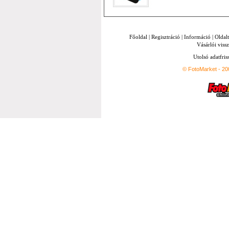
Főoldal
|
Regisztráció
|
Információ
|
Oldal
Vásárlói vissz
Utolsó adatfris
© FotoMarket - 2