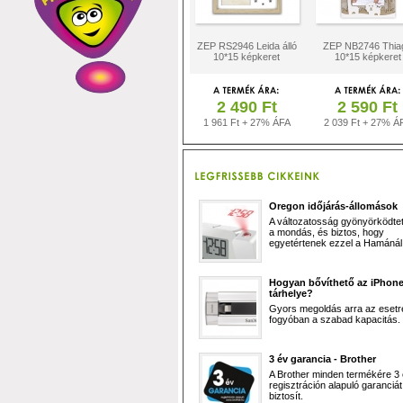
ZEP RS2946 Leida álló
ZEP NB2746 Thia
10*15 képkeret
10*15 képkeret
2 490 Ft
2 590 Ft
1 961 Ft + 27% ÁFA
2 039 Ft + 27% Á
Oregon időjárás-állomások
A változatosság gyönyörködtet,
a mondás, és biztos, hogy
egyetértenek ezzel a Hamánál 
Hogyan bővíthető az iPhon
tárhelye?
Gyors megoldás arra az esetr
fogyóban a szabad kapacitás.
3 év garancia - Brother
A Brother minden termékére 3
regisztráción alapuló garanciát
biztosít.