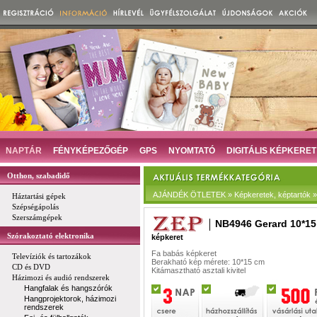
NAPTÁR
FÉNYKÉPEZŐGÉP
GPS
NYOMTATÓ
DIGITÁLIS KÉPKERET
Otthon, szabadidő
AJÁNDÉK ÖTLETEK » Képkeretek, képtartók »
Háztartási gépek
Szépségápolás
Szerszámgépek
NB4946 Gerard 10*15
Szórakoztató elektronika
képkeret
Fa babás képkeret
Televíziók és tartozákok
Berakható kép mérete: 10*15 cm
CD és DVD
Kitámasztható asztali kivitel
Házimozi és audió rendszerek
Hangfalak és hangszórók
Hangprojektorok, házimozi
rendszerek