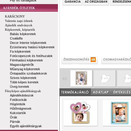
Fej- és fülhallgatók
AJÁNDÉK ÖTLETEK
KARÁCSONY
Valentin napi ötletek
Ajándék utalványok
Képkeretek, képtartók
Babás képkeretek
Családfa
Decor Interior képkeretek
Ezüst/arany hatású képkeretek
Fa képkeretek
Fotócsipeszek és fotóhuzalok
Fémhatású képkeretek
Magasságmérők
Műanyag képkeretek
Öntapadós szobadekorok
Szives képkeretek
Több képes keretek
Üveg keretek
Fényképes ajándéktárgyak
Ajándékdobozok
Fotókockák
Hógömbök
Hűtőmágnesek
Kulcstartók
Órák
Párnák
Egyéb ajándéktárgyak