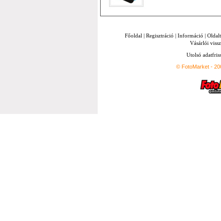
Főoldal
|
Regisztráció
|
Információ
|
Oldal
Vásárlói vissz
Utolsó adatfris
© FotoMarket - 2