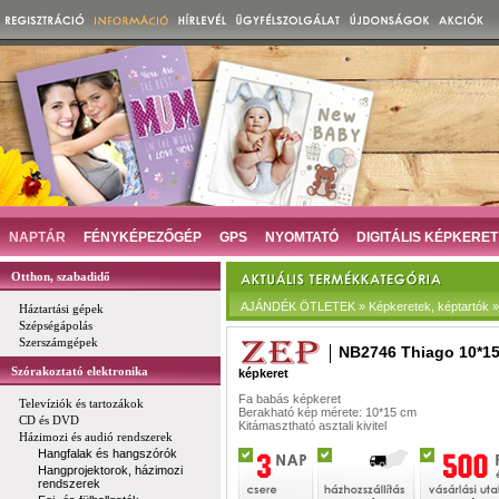
NAPTÁR
FÉNYKÉPEZŐGÉP
GPS
NYOMTATÓ
DIGITÁLIS KÉPKERET
Otthon, szabadidő
AJÁNDÉK ÖTLETEK » Képkeretek, képtartók »
Háztartási gépek
Szépségápolás
Szerszámgépek
NB2746 Thiago 10*1
Szórakoztató elektronika
képkeret
Fa babás képkeret
Televíziók és tartozákok
Berakható kép mérete: 10*15 cm
CD és DVD
Kitámasztható asztali kivitel
Házimozi és audió rendszerek
Hangfalak és hangszórók
Hangprojektorok, házimozi
rendszerek