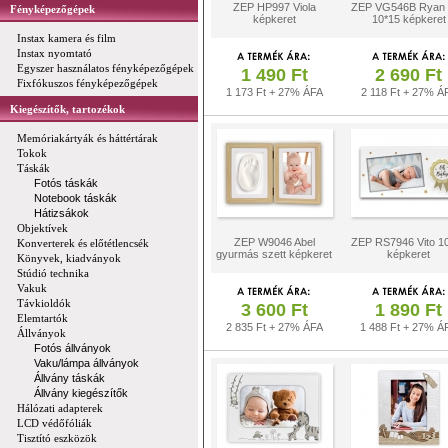
ZEP HP997 Viola
ZEP VG546B Ryan 
Fényképezőgépek
képkeret
10*15 képkeret
Instax kamera és film
Instax nyomtató
Egyszer használatos fényképezőgépek
1 490 Ft
2 690 Ft
Fixfókuszos fényképezőgépek
1 173 Ft + 27% ÁFA
2 118 Ft + 27% Á
Kiegészítők, tartozékok
Memóriakártyák és háttértárak
Tokok
Táskák
Fotós táskák
Notebook táskák
Hátizsákok
Objektívek
ZEP W9046 Abel
ZEP RS7946 Vito 1
Konverterek és előtétlencsék
gyurmás szett képkeret
képkeret
Könyvek, kiadványok
Stúdió technika
Vakuk
Távkioldók
3 600 Ft
1 890 Ft
Elemtartók
2 835 Ft + 27% ÁFA
1 488 Ft + 27% Á
Állványok
Fotós állványok
Vaku/lámpa állványok
Állvány táskák
Állvány kiegészítők
Hálózati adapterek
LCD védőfóliák
Tisztító eszközök