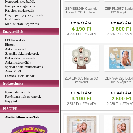
Notebook kiegészítők
Navigáció kiegészítők
ZEP EE324H Gabriele
ZEP PN2957 Sapie
Kábelek, csatlakozók
fekvő 10*15 képkeret
13*18 képkeret
Fényképezőgép kiegészítők
Fotófilmek
Mobiltelefon kiegészítők
4 190 Ft
3 600 Ft
Energiaellátás
3 299 Ft + 27% ÁFA
2 835 Ft + 27% Á
LED termékek
Elemek
Akkumulátorok
Speciális akkumulátorok
Külső akkumulátorok
Akkumulátortöltők
Speciális akkumulátortöltők
Autós töltők
Lámpák, elemlámpák
ZEP EP4633 Martin 6Q
ZEP VG422B Eolo 
képkeret
10*15 képkeret
Irodatechnika
Nyomtató papírok
Festékpatronok és tonerek
3 190 Ft
2 590 Ft
Nagyítók
2 512 Ft + 27% ÁFA
2 039 Ft + 27% Á
PIACTÉR
Akciós, kifutó termékek