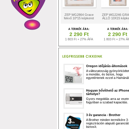
ZEP WG2864 Grace
ZEP WG2246 GR
fekvő 10*15 képkeret
ÁLLÓ 10X15 képke
2 290 Ft
2 290 Ft
1 803 Ft + 27% ÁFA
1 803 Ft + 27% Á
Oregon időjárás-állomások
A változatosság gyönyörködtet,
a mondás, és biztos, hogy
egyetértenek ezzel a Hamánál 
Hogyan bővíthető az iPhon
tárhelye?
Gyors megoldás arra az esetr
fogyóban a szabad kapacitás.
3 év garancia - Brother
A Brother minden termékére 3
regisztráción alapuló garanciát
biztosít.