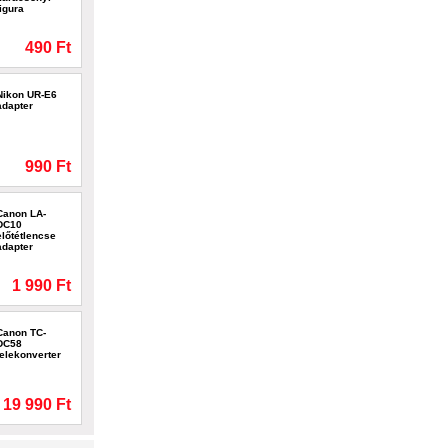
figura
490 Ft
Nikon UR-E6
adapter
990 Ft
Canon LA-
DC10
előtétlencse
adapter
1 990 Ft
Canon TC-
DC58
telekonverter
19 990 Ft