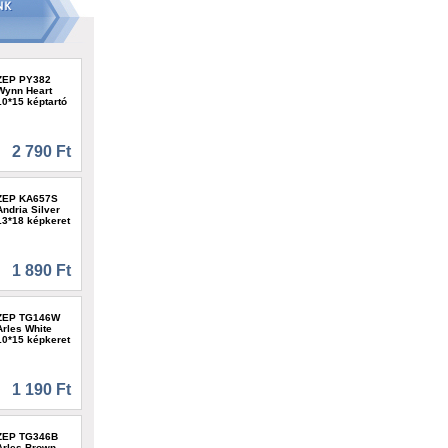
ZEP PY382
Wynn Heart
10*15 képtartó
2 790 Ft
ZEP KA657S
Andria Silver
13*18 képkeret
1 890 Ft
ZEP TG146W
Arles White
10*15 képkeret
1 190 Ft
ZEP TG346B
Arles Brown