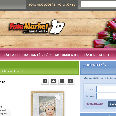
TÁBLA PC
HÁZTARTÁSI GÉP
AKKUMULÁTOR
TÁSKA
KERETEK
 Babás képkeretek
Megrendeléshez kérjük je
0*15
E-mail:
Jelszó:
Regisztráció