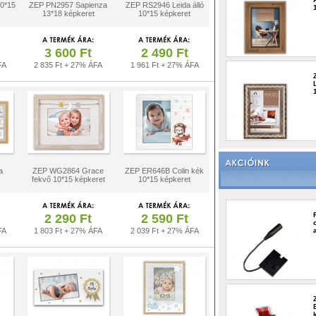
0*15
ZEP PN2957 Sapienza
ZEP RS2946 Leida álló
13*18 képkeret
10*15 képkeret
3 600 Ft
2 490 Ft
FA
2 835 Ft + 27% ÁFA
1 961 Ft + 27% ÁFA
a
ZEP WG2864 Grace
ZEP ER646B Colin kék
fekvő 10*15 képkeret
10*15 képkeret
2 290 Ft
2 590 Ft
FA
1 803 Ft + 27% ÁFA
2 039 Ft + 27% ÁFA