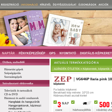
NAPTÁR
FÉNYKÉPEZŐGÉP
GPS
NYOMTATÓ
DIGITÁLIS KÉPKERET
Otthon, szabadidő
AJÁNDÉK ÖTLETEK » Képkeretek, képtartók »
Háztartási gépek
Szépségápolás
Szerszámgépek
VG646P Ilaria pink 1
Szórakoztató elektronika
képkeret
Fa babás képkeret
Televíziók és tartozákok
Berakható kép mérete: 10*15 cm
CD és DVD
Kitámasztható asztali kivitel
Házimozi és audió rendszerek
Hangfalak és hangszórók
Hangprojektorok, házimozi
rendszerek