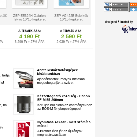
 álló
ZEP EE324H Gabriele
ZEP VG422B Eolo kék
fekvő 10*15 képkeret
10*15 képkeret
4 190 Ft
2 590 Ft
FA
3 299 Ft + 27% ÁFA
2 039 Ft + 27% ÁFA
Ariete kisháztartásigépek
kínálatunkban
 tartja
Ajándékötletek, melyek biztosan
is!
megdobogtatják a szívet!
e
Kézzelfogható közelség - Canon
EF-M 55-200mm
e, ha
Kerüljön közelebb az eseményekhez
az EOS-M fényképezőgéppel
Nyomtass A/3-ast - mert számít a
méret!
 év
A Brother élen jár az új irányok
meghatározásában