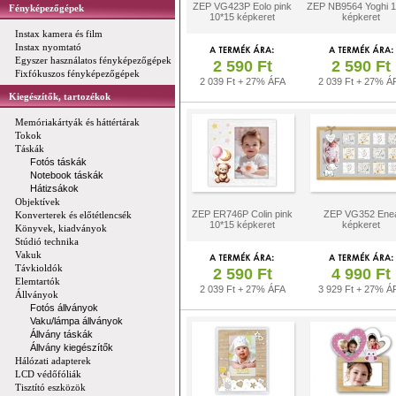
ZEP VG423P Eolo pink
ZEP NB9564 Yoghi 1
Fényképezőgépek
10*15 képkeret
képkeret
Instax kamera és film
Instax nyomtató
Egyszer használatos fényképezőgépek
2 590 Ft
2 590 Ft
Fixfókuszos fényképezőgépek
2 039 Ft + 27% ÁFA
2 039 Ft + 27% Á
Kiegészítők, tartozékok
Memóriakártyák és háttértárak
Tokok
Táskák
Fotós táskák
Notebook táskák
Hátizsákok
Objektívek
ZEP ER746P Colin pink
ZEP VG352 Ene
Konverterek és előtétlencsék
10*15 képkeret
képkeret
Könyvek, kiadványok
Stúdió technika
Vakuk
Távkioldók
2 590 Ft
4 990 Ft
Elemtartók
2 039 Ft + 27% ÁFA
3 929 Ft + 27% Á
Állványok
Fotós állványok
Vaku/lámpa állványok
Állvány táskák
Állvány kiegészítők
Hálózati adapterek
LCD védőfóliák
Tisztító eszközök