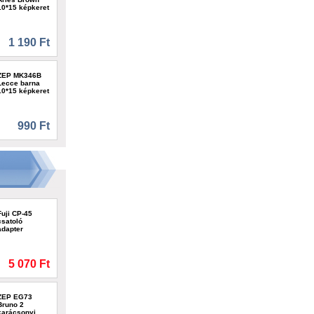
10*15 képkeret
1 190 Ft
ZEP MK346B
Lecce barna
10*15 képkeret
990 Ft
Fuji CP-45
csatoló
adapter
5 070 Ft
ZEP EG73
Bruno 2
karácsonyi