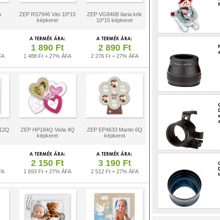
a
ZEP RS7946 Vito 10*15
ZEP VG846B Ilaria kék
képkeret
10*15 képkeret
1 890 Ft
2 890 Ft
FA
1 488 Ft + 27% ÁFA
2 276 Ft + 27% ÁFA
 12Q
ZEP HP184Q Viola 4Q
ZEP EP4633 Martin 6Q
képkeret
képkeret
2 150 Ft
3 190 Ft
FA
1 693 Ft + 27% ÁFA
2 512 Ft + 27% ÁFA