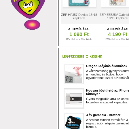
ZEP HP357 Davide 13*18
ZEP EE325V Gabriele
képkeret
10*15 képkeret
1 090 Ft
4 190 Ft
858 Ft + 27% ÁFA
3 299 Ft + 27% Á
Oregon időjárás-állomások
A változatosság gyönyörködtet,
a mondás, és biztos, hogy
egyetértenek ezzel a Hamánál 
Hogyan bővíthető az iPhon
tárhelye?
Gyors megoldás arra az esetr
fogyóban a szabad kapacitás.
3 év garancia - Brother
A Brother minden termékére 3
regisztráción alapuló garanciát
biztosít.