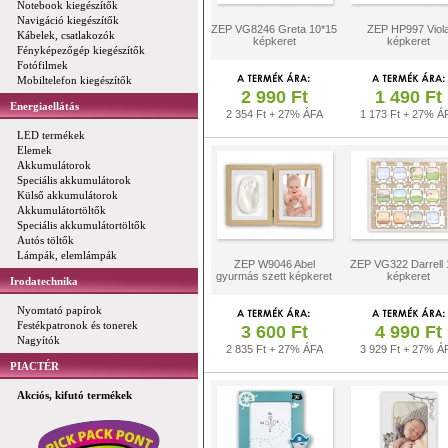
Notebook kiegészítők
Navigáció kiegészítők
ZEP VG8246 Greta 10*15
ZEP HP997 Viol
Kábelek, csatlakozók
képkeret
képkeret
Fényképezőgép kiegészítők
Fotófilmek
Mobiltelefon kiegészítők
2 990 Ft
1 490 Ft
Energiaellátás
2 354 Ft + 27% ÁFA
1 173 Ft + 27% Á
LED termékek
Elemek
Akkumulátorok
Speciális akkumulátorok
Külső akkumulátorok
Akkumulátortöltők
Speciális akkumulátortöltők
Autós töltők
Lámpák, elemlámpák
ZEP W9046 Abel
ZEP VG322 Darrell
gyurmás szett képkeret
képkeret
Irodatechnika
Nyomtató papírok
Festékpatronok és tonerek
3 600 Ft
4 990 Ft
Nagyítók
2 835 Ft + 27% ÁFA
3 929 Ft + 27% Á
PIACTÉR
Akciós, kifutó termékek