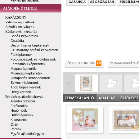
Fej- és fülhallgatók
AJÁNDÉK ÖTLETEK
KARÁCSONY
Valentin napi ötletek
Ajándék utalványok
Képkeretek, képtartók
Babás képkeretek
Családfa
Decor Interior képkeretek
Ezüst/arany hatású képkeretek
Fa képkeretek
Fotócsipeszek és fotóhuzalok
Fémhatású képkeretek
Magasságmérők
Műanyag képkeretek
Öntapadós szobadekorok
Szives képkeretek
Több képes keretek
Üveg keretek
Fényképes ajándéktárgyak
Ajándékdobozok
Fotókockák
Hógömbök
Hűtőmágnesek
Kulcstartók
Órák
Párnák
Egyéb ajándéktárgyak