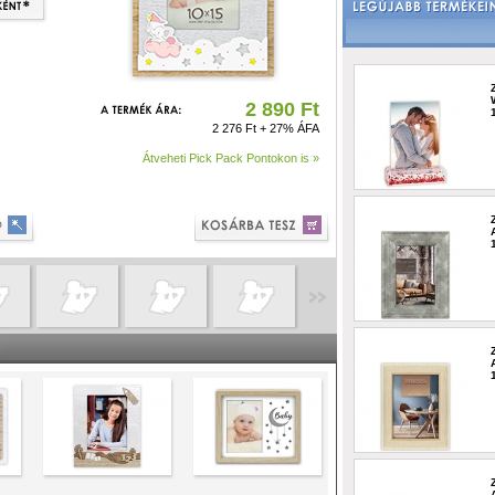
2 890 Ft
2 276 Ft + 27% ÁFA
Átveheti Pick Pack Pontokon is »