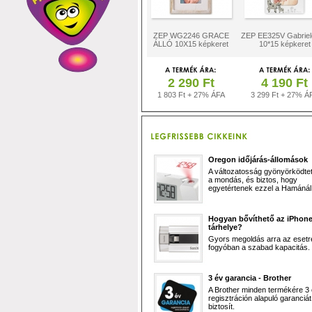
ZEP WG2246 GRACE
ZEP EE325V Gabriele
ÁLLÓ 10X15 képkeret
10*15 képkeret
2 290 Ft
4 190 Ft
1 803 Ft + 27% ÁFA
3 299 Ft + 27% Á
Oregon időjárás-állomások
A változatosság gyönyörködtet,
a mondás, és biztos, hogy
egyetértenek ezzel a Hamánál 
Hogyan bővíthető az iPhon
tárhelye?
Gyors megoldás arra az esetr
fogyóban a szabad kapacitás.
3 év garancia - Brother
A Brother minden termékére 3
regisztráción alapuló garanciát
biztosít.