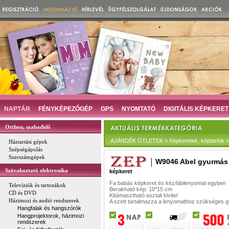
NAPTÁR
FÉNYKÉPEZŐGÉP
GPS
NYOMTATÓ
DIGITÁLIS KÉPKERET
Otthon, szabadidő
AJÁNDÉK ÖTLETEK » Képkeretek, képtartók »
Háztartási gépek
Szépségápolás
Szerszámgépek
W9046 Abel gyurmás 
Szórakoztató elektronika
képkeret
Fa babás képkeret és kéz/láblenyomat egyben
Televíziók és tartozákok
Berakható kép: 10*15 cm
CD és DVD
Kitámasztható asztali kivitel
Házimozi és audió rendszerek
A szett tartalmazza a lenyomathoz szükséges 
Hangfalak és hangszórók
Hangprojektorok, házimozi
rendszerek