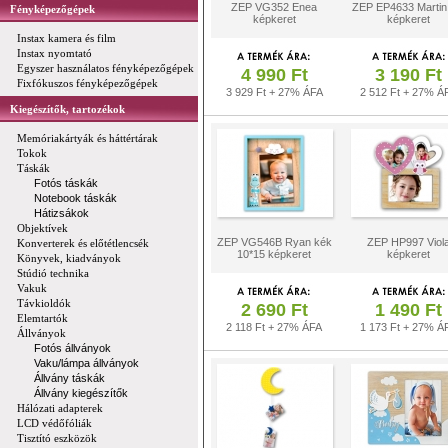
ZEP VG352 Enea
ZEP EP4633 Marti
Fényképezőgépek
képkeret
képkeret
Instax kamera és film
Instax nyomtató
Egyszer használatos fényképezőgépek
4 990 Ft
3 190 Ft
Fixfókuszos fényképezőgépek
3 929 Ft + 27% ÁFA
2 512 Ft + 27% Á
Kiegészítők, tartozékok
Memóriakártyák és háttértárak
Tokok
Táskák
Fotós táskák
Notebook táskák
Hátizsákok
Objektívek
ZEP VG546B Ryan kék
ZEP HP997 Viol
Konverterek és előtétlencsék
10*15 képkeret
képkeret
Könyvek, kiadványok
Stúdió technika
Vakuk
Távkioldók
2 690 Ft
1 490 Ft
Elemtartók
2 118 Ft + 27% ÁFA
1 173 Ft + 27% Á
Állványok
Fotós állványok
Vaku/lámpa állványok
Állvány táskák
Állvány kiegészítők
Hálózati adapterek
LCD védőfóliák
Tisztító eszközök