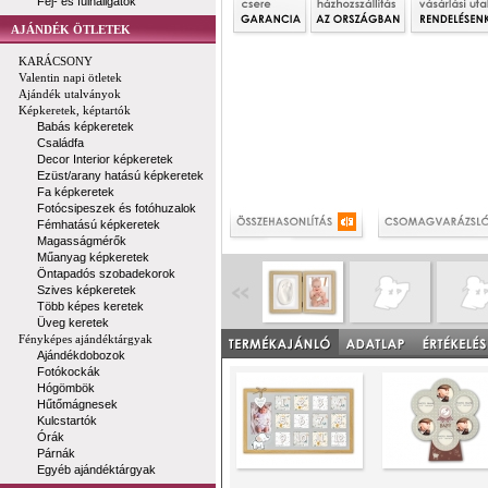
Fej- és fülhallgatók
AJÁNDÉK ÖTLETEK
KARÁCSONY
Valentin napi ötletek
Ajándék utalványok
Képkeretek, képtartók
Babás képkeretek
Családfa
Decor Interior képkeretek
Ezüst/arany hatású képkeretek
Fa képkeretek
Fotócsipeszek és fotóhuzalok
Fémhatású képkeretek
Magasságmérők
Műanyag képkeretek
Öntapadós szobadekorok
Szives képkeretek
Több képes keretek
Üveg keretek
Fényképes ajándéktárgyak
Ajándékdobozok
Fotókockák
Hógömbök
Hűtőmágnesek
Kulcstartók
Órák
Párnák
Egyéb ajándéktárgyak