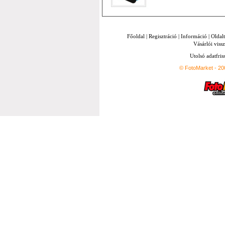
Főoldal
|
Regisztráció
|
Információ
|
Oldal
Vásárlói vissz
Utolsó adatfris
© FotoMarket - 2