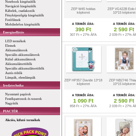
Notebook kiegészítők
Navigáció kiegészítők
ZEP W45 holdas
ZEP VG422B Eolo 
Kábelek, csatlakozók
képkeret
10*15 képkeret
Fényképezőgép kiegészítők
Fotófilmek
Mobiltelefon kiegészítők
390 Ft
2 590 Ft
Energiaellátás
307 Ft + 27% ÁFA
2 039 Ft + 27% Á
LED termékek
Elemek
Akkumulátorok
Speciális akkumulátorok
Külső akkumulátorok
Akkumulátortöltők
Speciális akkumulátortöltők
Autós töltők
Lámpák, elemlámpák
ZEP HP357 Davide 13*18
ZEP NB2746 Thia
képkeret
10*15 képkeret
Irodatechnika
Nyomtató papírok
Festékpatronok és tonerek
1 090 Ft
2 590 Ft
Nagyítók
858 Ft + 27% ÁFA
2 039 Ft + 27% Á
PIACTÉR
Akciós, kifutó termékek