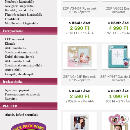
Notebook kiegészítők
Navigáció kiegészítők
ZEP VG446P Ryan pink
ZEP VG352 Ene
Kábelek, csatlakozók
10*15 képkeret
képkeret
Fényképezőgép kiegészítők
Fotófilmek
Mobiltelefon kiegészítők
2 690 Ft
4 990 Ft
Energiaellátás
2 118 Ft + 27% ÁFA
3 929 Ft + 27% Á
LED termékek
Elemek
Akkumulátorok
Speciális akkumulátorok
Külső akkumulátorok
Akkumulátortöltők
Speciális akkumulátortöltők
Autós töltők
Lámpák, elemlámpák
ZEP VG423P Eolo pink
ZEP HP357 Davide 
10*15 képkeret
képkeret
Irodatechnika
Nyomtató papírok
Festékpatronok és tonerek
2 590 Ft
1 090 Ft
Nagyítók
2 039 Ft + 27% ÁFA
858 Ft + 27% ÁF
PIACTÉR
Akciós, kifutó termékek