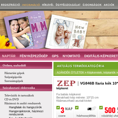
NAPTÁR
FÉNYKÉPEZŐGÉP
GPS
NYOMTATÓ
DIGITÁLIS KÉPKERET
Otthon, szabadidő
AJÁNDÉK ÖTLETEK » Képkeretek, képtartók »
Háztartási gépek
Szépségápolás
Szerszámgépek
VG846B Ilaria kék 10
Szórakoztató elektronika
képkeret
Fa babás képkeret
Televíziók és tartozákok
Berakható kép mérete: 10*15 cm
CD és DVD
Kitámasztható asztali kivitel
Házimozi és audió rendszerek
Hangfalak és hangszórók
Hangprojektorok, házimozi
rendszerek