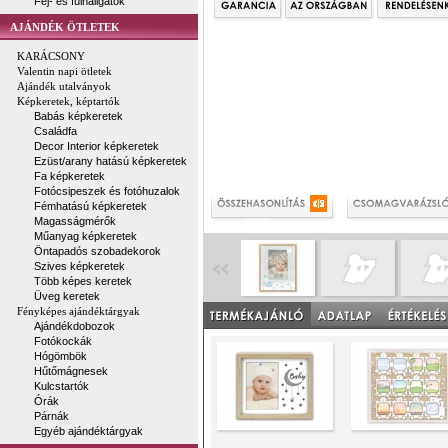
Fej- és fülhallgatók
AJÁNDÉK ÖTLETEK
KARÁCSONY
Valentin napi ötletek
Ajándék utalványok
Képkeretek, képtartók
Babás képkeretek
Családfa
Decor Interior képkeretek
Ezüst/arany hatású képkeretek
Fa képkeretek
Fotócsipeszek és fotóhuzalok
Fémhatású képkeretek
Magasságmérők
Műanyag képkeretek
Öntapadós szobadekorok
Szives képkeretek
Több képes keretek
Üveg keretek
Fényképes ajándéktárgyak
Ajándékdobozok
Fotókockák
Hógömbök
Hűtőmágnesek
Kulcstartók
Órák
Párnák
Egyéb ajándéktárgyak