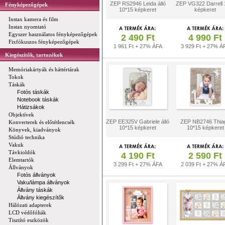
ZEP RS2946 Leida álló
ZEP VG322 Darrell
Fényképezőgépek
10*15 képkeret
képkeret
Instax kamera és film
Instax nyomtató
Egyszer használatos fényképezőgépek
2 490 Ft
4 990 Ft
Fixfókuszos fényképezőgépek
1 961 Ft + 27% ÁFA
3 929 Ft + 27% Á
Kiegészítők, tartozékok
Memóriakártyák és háttértárak
Tokok
Táskák
Fotós táskák
Notebook táskák
Hátizsákok
Objektívek
ZEP EE325V Gabriele álló
ZEP NB2746 Thia
Konverterek és előtétlencsék
10*15 képkeret
10*15 képkeret
Könyvek, kiadványok
Stúdió technika
Vakuk
Távkioldók
4 190 Ft
2 590 Ft
Elemtartók
3 299 Ft + 27% ÁFA
2 039 Ft + 27% Á
Állványok
Fotós állványok
Vaku/lámpa állványok
Állvány táskák
Állvány kiegészítők
Hálózati adapterek
LCD védőfóliák
Tisztító eszközök