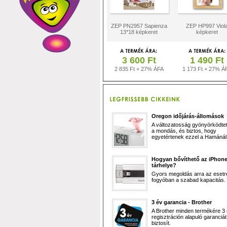
ZEP PN2957 Sapienza
ZEP HP997 Viol
13*18 képkeret
képkeret
3 600 Ft
1 490 Ft
2 835 Ft + 27% ÁFA
1 173 Ft + 27% Á
Oregon időjárás-állomások
A változatosság gyönyörködtet,
a mondás, és biztos, hogy
egyetértenek ezzel a Hamánál 
Hogyan bővíthető az iPhon
tárhelye?
Gyors megoldás arra az esetr
fogyóban a szabad kapacitás.
3 év garancia - Brother
A Brother minden termékére 3
regisztráción alapuló garanciát
biztosít.