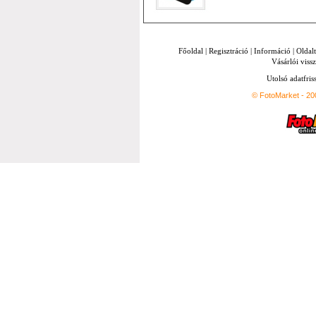
Főoldal
|
Regisztráció
|
Információ
|
Oldal
Vásárlói vissz
Utolsó adatfris
© FotoMarket - 2