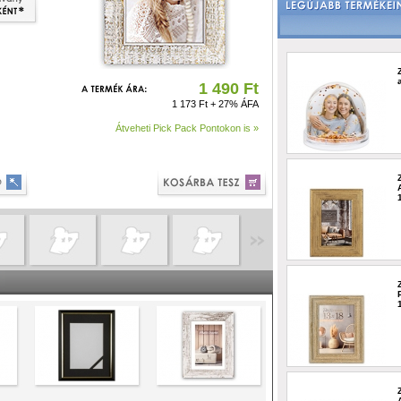
1 490 Ft
1 173 Ft + 27% ÁFA
Átveheti Pick Pack Pontokon is »