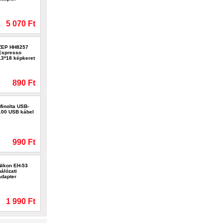
5 070 Ft
ZEP HH8257
Espresso
13*18 képkeret
890 Ft
Minolta USB-
100 USB kábel
990 Ft
Nikon EH-53
hálózati
adapter
1 990 Ft