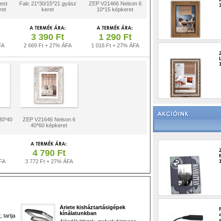
est
Falc 21*30/15*21 gyász
ZEP V21466 Nelson 6
ret
keret
10*15 képkeret
3 390 Ft
1 290 Ft
FA
2 669 Ft + 27% ÁFA
1 016 Ft + 27% ÁFA
30*40
ZEP V21646 Nelson 6
40*60 képkeret
4 790 Ft
FA
3 772 Ft + 27% ÁFA
Ariete kisháztartásigépek
kínálatunkban
 tartja