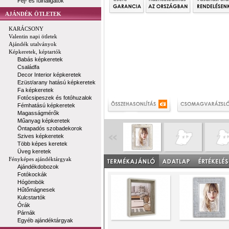
Fej- és fülhallgatók
AJÁNDÉK ÖTLETEK
KARÁCSONY
Valentin napi ötletek
Ajándék utalványok
Képkeretek, képtartók
Babás képkeretek
Családfa
Decor Interior képkeretek
Ezüst/arany hatású képkeretek
Fa képkeretek
Fotócsipeszek és fotóhuzalok
Fémhatású képkeretek
Magasságmérők
Műanyag képkeretek
Öntapadós szobadekorok
Szives képkeretek
Több képes keretek
Üveg keretek
Fényképes ajándéktárgyak
Ajándékdobozok
Fotókockák
Hógömbök
Hűtőmágnesek
Kulcstartók
Órák
Párnák
Egyéb ajándéktárgyak