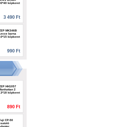
30*40 képkeret
3 490 Ft
ZEP MK346B
Lecce barna
10*15 képkeret
990 Ft
ZEP HH1057
Manhattan 2
13*18 képkeret
890 Ft
Fuji CP-50
csatoló
adapter