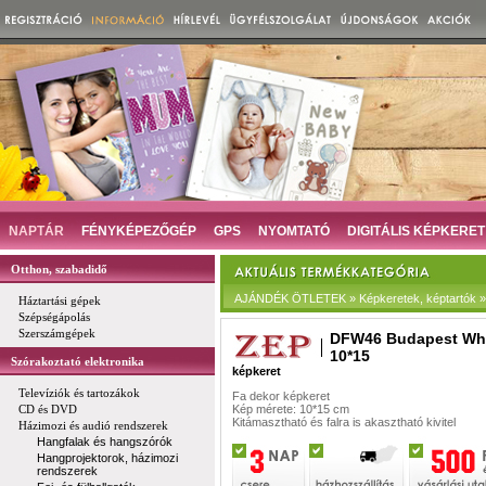
NAPTÁR
FÉNYKÉPEZŐGÉP
GPS
NYOMTATÓ
DIGITÁLIS KÉPKERET
Otthon, szabadidő
AJÁNDÉK ÖTLETEK » Képkeretek, képtartók »
Háztartási gépek
Szépségápolás
Szerszámgépek
DFW46 Budapest Wh
10*15
Szórakoztató elektronika
képkeret
Televíziók és tartozákok
Fa dekor képkeret
CD és DVD
Kép mérete: 10*15 cm
Kitámasztható és falra is akasztható kivitel
Házimozi és audió rendszerek
Hangfalak és hangszórók
Hangprojektorok, házimozi
rendszerek