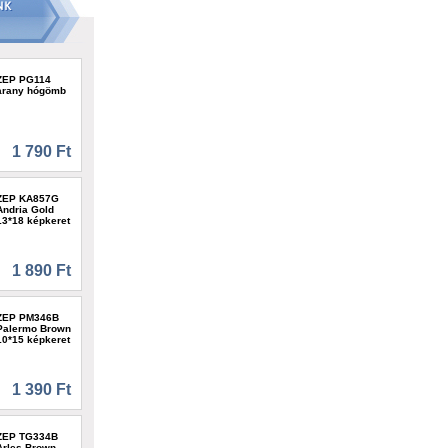
ZEP PG114
arany hógömb
1 790 Ft
ZEP KA857G
Andria Gold
13*18 képkeret
1 890 Ft
ZEP PM346B
Palermo Brown
10*15 képkeret
1 390 Ft
ZEP TG334B
Arles Brown