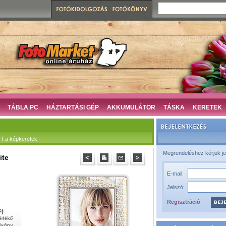
TÁBLA PC
HÁZTARTÁSI GÉP
AKKUMULÁTOR
TÁSKA
KERETEK
 Fa képkeretek
Megrendeléshez kérjük je
ite
E-mail:
Jelszó:
Regisztráció