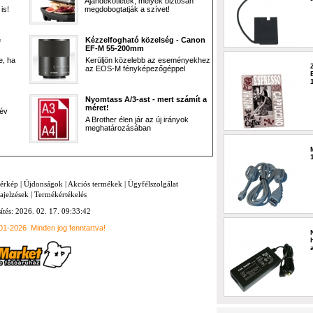
Ajándékötletek, melyek biztosan
is!
megdobogtatják a szívet!
e
Kézzelfogható közelség - Canon
EF-M 55-200mm
e, ha
Kerüljön közelebb az eseményekhez
az EOS-M fényképezőgéppel
Nyomtass A/3-ast - mert számít a
méret!
 év
A Brother élen jár az új irányok
meghatározásában
térkép
|
Újdonságok
|
Akciós termékek
|
Ügyfélszolgálat
ajelzések
|
Termékértékelés
sítés: 2026. 02. 17. 09:33:42
001-2026
Minden jog fenntartva!