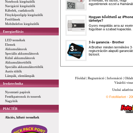
a mondás, és biztos, hogy
Notebook kiegészítők
egyetértenek ezzel a Hamánál 
Navigáció kiegészítők
Kábelek, csatlakozók
Fényképezőgép kiegészítők
Hogyan bővíthető az iPhon
Fotófilmek
tárhelye?
Mobiltelefon kiegészítők
Gyors megoldás arra az esetr
fogyóban a szabad kapacitás.
Energiaellátás
LED termékek
3 év garancia - Brother
Elemek
A Brother minden termékére 3
Akkumulátorok
regisztráción alapuló garanciát
Speciális akkumulátorok
biztosít.
Külső akkumulátorok
Akkumulátortöltők
Speciális akkumulátortöltők
Autós töltők
Lámpák, elemlámpák
Főoldal
|
Regisztráció
|
Információ
|
Oldal
Vásárlói vissz
Irodatechnika
Utolsó adatfris
Nyomtató papírok
Festékpatronok és tonerek
© FotoMarket - 2
Nagyítók
PIACTÉR
Akciós, kifutó termékek