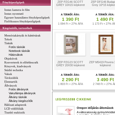
ZEP PZG46 SCOTT
ZEP DFG46 Budap
Fényképezőgépek
GREY 10X15 képkeret
Grey 10*15 képke
Instax kamera és film
Instax nyomtató
Egyszer használatos fényképezőgépek
1 390 Ft
1 490 Ft
Fixfókuszos fényképezőgépek
1 094 Ft + 27% ÁFA
1 173 Ft + 27% Á
Kiegészítők, tartozékok
Memóriakártyák és háttértárak
Tokok
Táskák
Fotós táskák
Notebook táskák
Hátizsákok
Objektívek
ZEP PZG23 SCOTT
ZEP M5419 Povera 
Konverterek és előtétlencsék
GREY 20X30 képkeret
képkeret
Könyvek, kiadványok
Stúdió technika
Vakuk
Távkioldók
2 290 Ft
3 490 Ft
Elemtartók
1 803 Ft + 27% ÁFA
2 748 Ft + 27% Á
Állványok
Fotós állványok
Vaku/lámpa állványok
Állvány táskák
Állvány kiegészítők
Hálózati adapterek
Oregon időjárás-állomások
LCD védőfóliák
A változatosság gyönyörködtet,
Tisztító eszközök