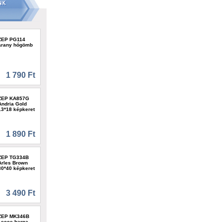
ZEP PG114
arany hógömb
1 790 Ft
ZEP KA857G
Andria Gold
13*18 képkeret
1 890 Ft
ZEP TG334B
Arles Brown
30*40 képkeret
3 490 Ft
ZEP MK346B
Lecce barna