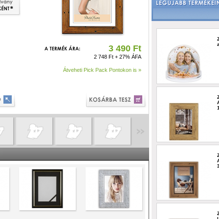
3 490 Ft
2 748 Ft + 27% ÁFA
Átveheti Pick Pack Pontokon is »