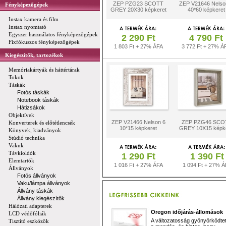
ZEP PZG23 SCOTT
ZEP V21646 Nelso
Fényképezőgépek
GREY 20X30 képkeret
40*60 képkeret
Instax kamera és film
Instax nyomtató
Egyszer használatos fényképezőgépek
2 290 Ft
4 790 Ft
Fixfókuszos fényképezőgépek
1 803 Ft + 27% ÁFA
3 772 Ft + 27% Á
Kiegészítők, tartozékok
Memóriakártyák és háttértárak
Tokok
Táskák
Fotós táskák
Notebook táskák
Hátizsákok
Objektívek
ZEP V21466 Nelson 6
ZEP PZG46 SCO
Konverterek és előtétlencsék
10*15 képkeret
GREY 10X15 képke
Könyvek, kiadványok
Stúdió technika
Vakuk
Távkioldók
1 290 Ft
1 390 Ft
Elemtartók
1 016 Ft + 27% ÁFA
1 094 Ft + 27% Á
Állványok
Fotós állványok
Vaku/lámpa állványok
Állvány táskák
Állvány kiegészítők
Hálózati adapterek
Oregon időjárás-állomások
LCD védőfóliák
A változatosság gyönyörködtet,
Tisztító eszközök