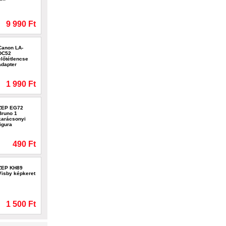
9 990 Ft
Canon LA-
DC52
előtétlencse
adapter
1 990 Ft
ZEP EG72
Bruno 1
karácsonyi
figura
490 Ft
ZEP KH89
Visby képkeret
1 500 Ft