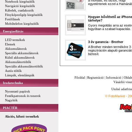
a mondás, és biztos, hogy
Notebook kiegészítők
egyetértenek ezzel a Hamánál 
Navigáció kiegészítők
Kábelek, csatlakozók
Fényképezőgép kiegészítők
Hogyan bővíthető az iPhon
Fotófilmek
tárhelye?
Mobiltelefon kiegészítők
Gyors megoldás arra az esetr
fogyóban a szabad kapacitás.
Energiaellátás
LED termékek
3 év garancia - Brother
Elemek
A Brother minden termékére 3
Akkumulátorok
regisztráción alapuló garanciát
Speciális akkumulátorok
biztosít.
Külső akkumulátorok
Akkumulátortöltők
Speciális akkumulátortöltők
Autós töltők
Lámpák, elemlámpák
Főoldal
|
Regisztráció
|
Információ
|
Oldal
Vásárlói vissz
Irodatechnika
Utolsó adatfris
Nyomtató papírok
Festékpatronok és tonerek
© FotoMarket - 2
Nagyítók
PIACTÉR
Akciós, kifutó termékek