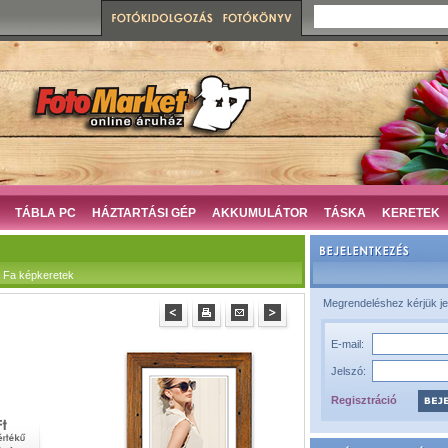
TÁBLA PC
HÁZTARTÁSI GÉP
AKKUMULÁTOR
TÁSKA
KERETEK
 Fa képkeretek
Megrendeléshez kérjük je
E-mail:
Jelszó:
Regisztráció