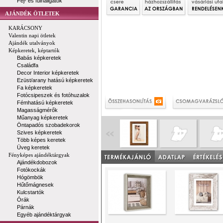
Fej- és fülhallgatók
AJÁNDÉK ÖTLETEK
KARÁCSONY
Valentin napi ötletek
Ajándék utalványok
Képkeretek, képtartók
Babás képkeretek
Családfa
Decor Interior képkeretek
Ezüst/arany hatású képkeretek
Fa képkeretek
Fotócsipeszek és fotóhuzalok
Fémhatású képkeretek
Magasságmérők
Műanyag képkeretek
Öntapadós szobadekorok
Szives képkeretek
Több képes keretek
Üveg keretek
Fényképes ajándéktárgyak
Ajándékdobozok
Fotókockák
Hógömbök
Hűtőmágnesek
Kulcstartók
Órák
Párnák
Egyéb ajándéktárgyak