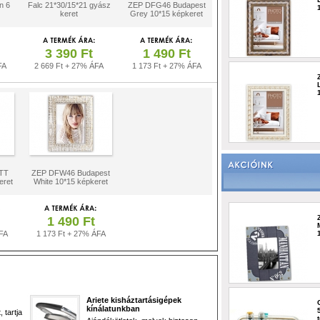
n 6
Falc 21*30/15*21 gyász
ZEP DFG46 Budapest
keret
Grey 10*15 képkeret
3 390 Ft
1 490 Ft
FA
2 669 Ft + 27% ÁFA
1 173 Ft + 27% ÁFA
TT
ZEP DFW46 Budapest
ret
White 10*15 képkeret
1 490 Ft
FA
1 173 Ft + 27% ÁFA
Ariete kisháztartásigépek
kínálatunkban
 tartja