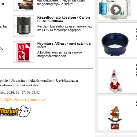
Ajándékötletek, melyek biztosan
is!
megdobogtatják a szívet!
e
Kézzelfogható közelség - Canon
EF-M 55-200mm
e, ha
Kerüljön közelebb az eseményekhez
az EOS-M fényképezőgéppel
Nyomtass A/3-ast - mert számít a
méret!
 év
A Brother élen jár az új irányok
meghatározásában
térkép
|
Újdonságok
|
Akciós termékek
|
Ügyfélszolgálat
ajelzések
|
Termékértékelés
sítés: 2026. 02. 17. 09:33:42
001-2026
Minden jog fenntartva!