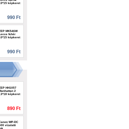
10*15 képkeret
990 Ft
ZEP MK546W
Lecce fehér
10*15 képkeret
990 Ft
ZEP HH1057
Manhattan 2
13*18 képkeret
890 Ft
Canon WP-DC
500 vízalatti
tok