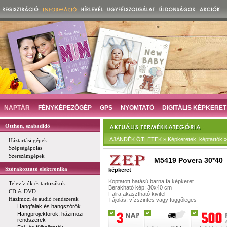
NAPTÁR
FÉNYKÉPEZŐGÉP
GPS
NYOMTATÓ
DIGITÁLIS KÉPKERET
Otthon, szabadidő
AJÁNDÉK ÖTLETEK » Képkeretek, képtartók »
Háztartási gépek
Szépségápolás
Szerszámgépek
M5419 Povera 30*40
Szórakoztató elektronika
képkeret
Koptatott hatású barna fa képkeret
Televíziók és tartozákok
Berakható kép: 30x40 cm
CD és DVD
Falra akasztható kivitel
Házimozi és audió rendszerek
Tájolás: vízszintes vagy függőleges
Hangfalak és hangszórók
Hangprojektorok, házimozi
rendszerek